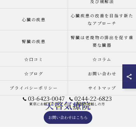
及び緩解法
心臓疾患の改善を目指す新た
心臓の疾患
なアプローチ
腎臓は老廃物の排出を促す重
腎臓の疾患
要な臓器
☆口コミ
☆コラム
☆ブログ
お問い合わせ
プライバシーポリシー
サイトマップ
03-6423-0047
0244-22-6823
東京にお越しの方
福島にお越しの方
お問い合わせはこちら
© 2026 天啓気療院(天啓気功療法治療院) 東京店 ALL RIGHTS RESERVED.