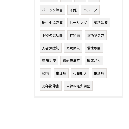
パニック障害
不妊
ヘルニア
脳性小児麻痺
ヒーリング
気功治療
本物の気功師
神経痛
気功やり方
天啓気療院
気功療法
慢性疼痛
遠隔治療
線維筋痛症
腫瘍がん
難病
生理痛
心臓肥大
偏頭痛
更年期障害
自律神経失調症