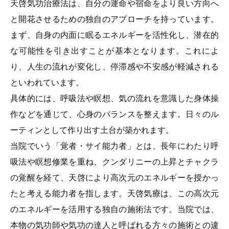
天啓気功治療法は、自分の運命や宿命をより良い方向へ
と開花させるための独自のアプローチを持っています。
まず、自身の内面に眠るエネルギーを活性化し、潜在的
な可能性を引き出すことが基本となります。これによ
り、人生の流れが変化し、停滞感や不安感が軽減される
といわれています。
具体的には、呼吸法や瞑想、気の流れを意識した身体操
作などを通じて、心身のバランスを整えます。日々のル
ーティンとして作り出す土台が築かれます。
当院でいう「覚者・サイ能力者」とは、長年にわたり呼
吸法や瞑想修業を重ね、クンダリニーの上昇とチャクラ
の覚醒を経て、天啓により高次元のエネルギーを授かっ
たと考える能力者を指します。天啓気療は、この高次元
のエネルギーを活用する独自の施術法です。当院では、
本物の気功師や気功の達人と呼ばれる方々の施術との違