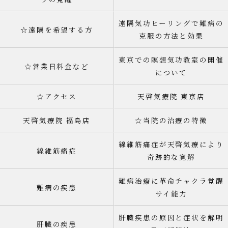
遠隔気功ヒーリングで難病の
☆遠隔を希望する方
克服の方法と効果
東京での瞑想気功教室の開催
☆営業日料金など
について
☆アクセス
天啓気療院 東京店
天啓気療院 福島店
☆当院の治療の特徴
線維筋痛症が天啓気療により
線維筋痛症
奇跡的な寛解
難病治療に革命チャクラ覚醒
難病の疾患
サイ能力
肝臓疾患の原因と症状を解明
肝臓の疾患