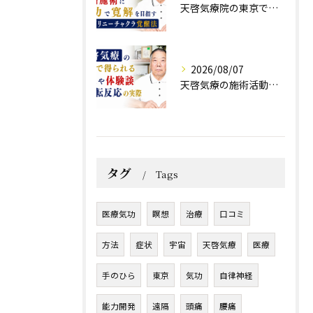
天啓気療院の東京で難病施術に気功で寛解を目指すクンダリニーチャクラ覚醒法
2026/08/07
天啓気療の施術活動で得られる効果や体験談と好転反応の実際
タグ
Tags
医療気功
瞑想
治療
口コミ
方法
症状
宇宙
天啓気療
医療
手のひら
東京
気功
自律神経
能力開発
遠隔
頭痛
腰痛