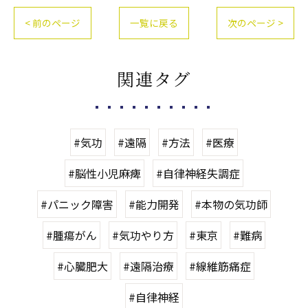
< 前のページ
一覧に戻る
次のページ >
関連タグ
#気功
#遠隔
#方法
#医療
#脳性小児麻痺
#自律神経失調症
#パニック障害
#能力開発
#本物の気功師
#腫瘍がん
#気功やり方
#東京
#難病
#心臓肥大
#遠隔治療
#線維筋痛症
#自律神経