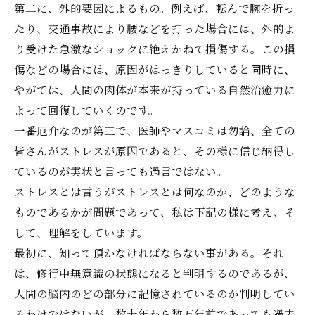
第二に、外的要因によるもの。例えば、転んで腕を折っ
たり、交通事故により腰などを打った場合には、外的よ
り受けた急激なショックに絶えかねて損傷する。この損
傷などの場合には、原因がはっきりしていると同時に、
やがては、人間の肉体が本来が持っている自然治癒力に
よって回復していくのです。
一番厄介なのが第三で、医師やマスコミは勿論、全ての
皆さんがストレスが原因であると、その様に信じ納得し
ているのが実状と言っても過言ではない。
ストレスとは言うがストレスとは何なのか、どのような
ものであるかが問題であって、私は下記の様に考え、そ
して、理解をしています。
最初に、知って頂かなければならない事がある。それ
は、修行中無意識の状態になると判明するのであるが、
人間の脳内のどの部分に記憶されているのか判明してい
るわけではないが、数十年から数万年前であっても過去