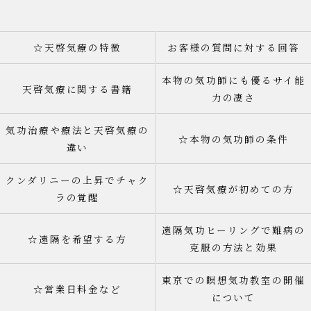
☆天啓気療の特徴
お客様の質問に対する回答
本物の気功師にも優るサイ能
天啓気療に関する書籍
力の凄さ
気功治療や療法と天啓気療の
☆本物の気功師の条件
違い
クンダリニーの上昇でチャク
☆天啓気療が初めての方
ラの覚醒
遠隔気功ヒーリングで難病の
☆遠隔を希望する方
克服の方法と効果
東京での瞑想気功教室の開催
☆営業日料金など
について