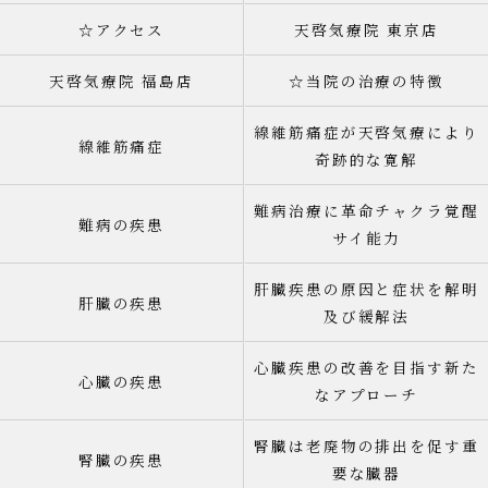
☆アクセス
天啓気療院 東京店
天啓気療院 福島店
☆当院の治療の特徴
線維筋痛症が天啓気療により
線維筋痛症
奇跡的な寛解
難病治療に革命チャクラ覚醒
難病の疾患
サイ能力
肝臓疾患の原因と症状を解明
肝臓の疾患
及び緩解法
心臓疾患の改善を目指す新た
心臓の疾患
なアプローチ
腎臓は老廃物の排出を促す重
腎臓の疾患
要な臓器