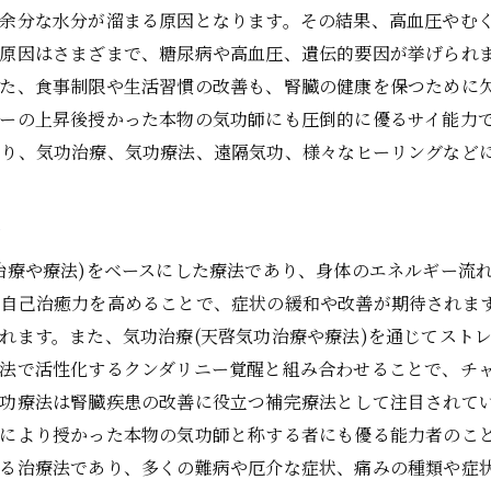
や余分な水分が溜まる原因となります。その結果、高血圧やむ
原因はさまざまで、糖尿病や高血圧、遺伝的要因が挙げられ
た、食事制限や生活習慣の改善も、腎臓の健康を保つために
ーの上昇後授かった本物の気功師にも圧倒的に優るサイ能力
り、気功治療、気功療法、遠隔気功、様々なヒーリングなど
念
治療や療法)をベースにした療法であり、身体のエネルギー流
、自己治癒力を高めることで、症状の緩和や改善が期待されま
れます。また、気功治療(天啓気功治療や療法)を通じてスト
療法で活性化するクンダリニー覚醒と組み合わせることで、チ
功療法は腎臓疾患の改善に役立つ補完療法として注目されて
啓により授かった本物の気功師と称する者にも優る能力者のこ
る治療法であり、多くの難病や厄介な症状、痛みの種類や症