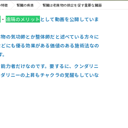
の特徴
腎臓の疾患
腎臓は老廃物の排出を促す重要な臓器
徴
・
遠隔のメリット
として動画を公開していま
本物の気功師とか整体師だと述べている方々に
などにも優る効果がある価値のある施術法なの
す。
イ能力者だけなのです。要するに、クンダリニ
ンダリニーの上昇もチャクラの覚醒もしていな
。