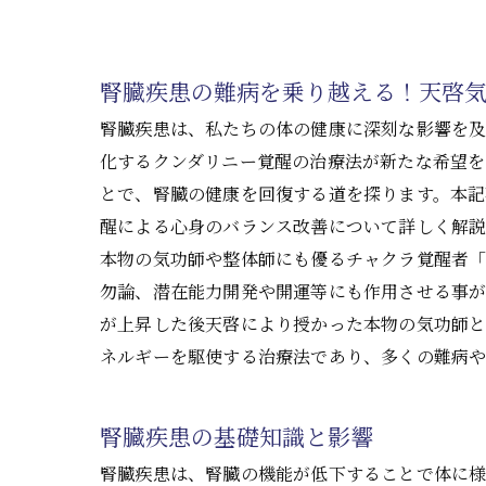
腎臓疾患の難病を乗り越える！天啓
腎臓疾患は、私たちの体の健康に深刻な影響を
化するクンダリニー覚醒の治療法が新たな希望を
とで、腎臓の健康を回復する道を探ります。本記
醒による心身のバランス改善について詳しく解
本物の気功師や整体師にも優るチャクラ覚醒者「
勿論、潜在能力開発や開運等にも作用させる事が
が上昇した後天啓により授かった本物の気功師
ネルギーを駆使する治療法であり、多くの難病や
腎臓疾患の基礎知識と影響
腎臓疾患は、腎臓の機能が低下することで体に様