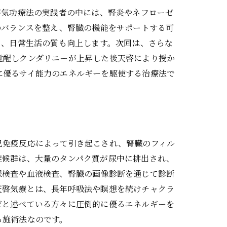
啓気功療法の実践者の中には、腎炎やネフローゼ
のバランスを整え、腎臓の機能をサポートする可
く、日常生活の質も向上します。次回は、さらな
覚醒しクンダリニーが上昇した後天啓により授か
に優るサイ能力のエネルギーを駆使する治療法で
己免疫反応によって引き起こされ、腎臓のフィル
症候群は、大量のタンパク質が尿中に排出され、
尿検査や血液検査、腎臓の画像診断を通じて診断
天啓気療とは、長年呼吸法や瞑想を続けチャクラ
だと述べている方々に圧倒的に優るエネルギーを
る施術法なのです。