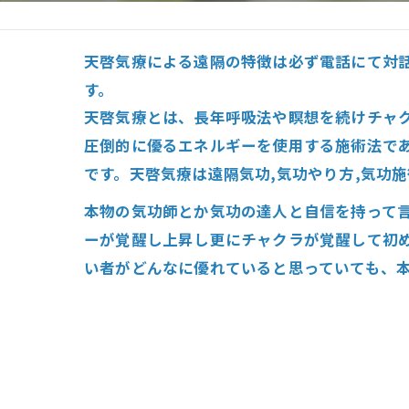
心臓の疾患
天啓気療による遠隔の特徴は必ず電話にて対
心臓疾患の改善を目指す
す。
腎臓の疾患
天啓気療とは、長年呼吸法や瞑想を続けチャ
圧倒的に優るエネルギーを使用する施術法で
腎臓は老廃物の排出を促
です。天啓気療は遠隔気功,気功やり方,気功
本物の気功師とか気功の達人と自信を持って
ーが覚醒し上昇し更にチャクラが覚醒して初
い者がどんなに優れていると思っていても、