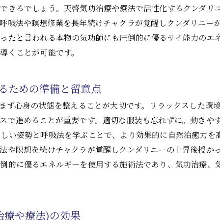
待できるでしょう。天啓気功治療や療法で活性化するクンダリ
呼吸法や瞑想修業を長年続けチャクラが覚醒しクンダリニー
かったと言われる本物の気功師にも圧倒的に優るサイ能力のエ
導くことが可能です。
めるための準備と留意点
、まず心身の状態を整えることが大切です。リラックスした環
スで進めることが重要です。適切な服装も忘れずに。動きや
正しい姿勢と呼吸法を学ぶことで、より効果的に自然治癒力を
法や瞑想を続けチャクラが覚醒しクンダリニーの上昇後授か
圧倒的に優るエネルギーを使用する施術法であり、気功治療、
治療や療法)の効果