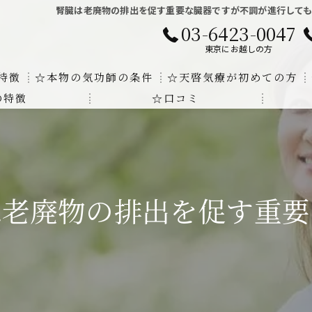
腎臓は老廃物の排出を促す重要な臓器ですが不調が進行して
03-6423-0047
東京にお越しの方
特徴
☆本物の気功師の条件
☆天啓気療が初めての方
の特徴
☆口コミ
に対する回答
クンダリニーの上昇でチャクラの覚醒
する書籍
より奇跡的な寛解
にも優るサイ能力の凄さ
は老廃物の排出を促す重要
法と天啓気療の違い
覚醒サイ能力
解明及び緩解法