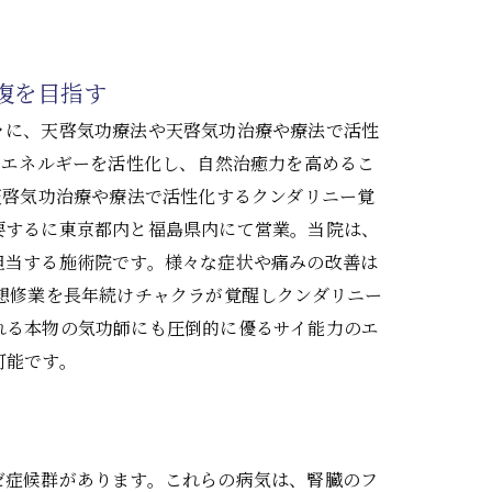
復を目指す
々に、天啓気功療法や天啓気功治療や療法で活性
るエネルギーを活性化し、自然治癒力を高めるこ
天啓気功治療や療法で活性化するクンダリニー覚
要するに東京都内と福島県内にて営業。当院は、
担当する施術院です。様々な症状や痛みの改善は
想修業を長年続けチャクラが覚醒しクンダリニー
れる本物の気功師にも圧倒的に優るサイ能力のエ
可能です。
ゼ症候群があります。これらの病気は、腎臓のフ