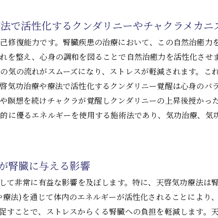
法で活性化するクンダリニーやチャクラメカニ
自己修復能力です。腎臓疾患の治療において、この自然治癒力
れを整え、心身の調和を図ることで自然治癒力を活性化させま
の気の流れがスムーズになり、ストレスが軽減されます。こ
啓気功治療や療法で活性化するクンダリニー覚醒は心身のバ
や瞑想を続けチャクラが覚醒しクンダリニーの上昇後授かっ
倒的に優るエネルギーを使用する施術法であり、気功治療、気
践が腎臓に与える影響
対して非常に有益な影響を及ぼします。特に、天啓気功療法は
や療法)を通じて体内のエネルギーが活性化されることにより
促すことで、ストレスからくる腎臓への負担を軽減します。