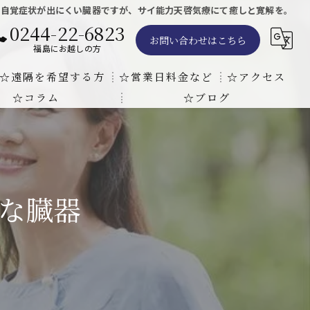
も自覚症状が出にくい臓器ですが、サイ能力天啓気療にて癒しと寛解を。
0244-22-6823
お問い合わせはこちら
福島にお越しの方
☆遠隔を希望する方
☆営業日料金など
☆アクセス
☆コラム
☆ブログ
遠隔気功ヒーリングで難病の克服の方法と効果
東京での瞑想気功教室の開催について
天啓気療院 東京店
天啓気療院 福島店
な臓器