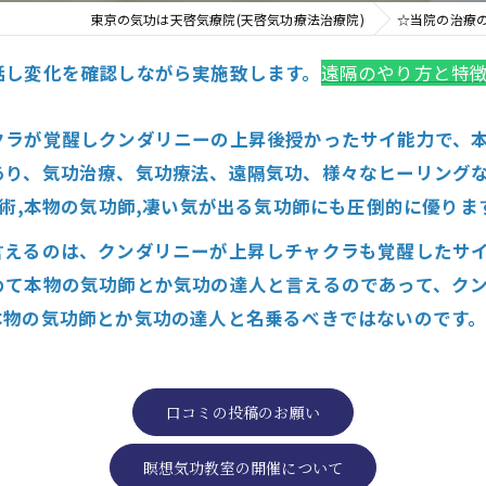
東京の気功は天啓気療院(天啓気功療法治療院)
☆当院の治療
話し変化を確認しながら実施致します。
遠隔のやり方と特
新たなアプローチ
クラが覚醒しクンダリニーの上昇後授かったサイ能力で、
あり、気功治療、気功療法、遠隔気功、様々なヒーリング
す重要な臓器
施術,本物の気功師,凄い気が出る気功師にも圧倒的に優りま
言えるのは、クンダリニーが上昇しチャクラも覚醒したサ
めて本物の気功師とか気功の達人と言えるのであって、ク
本物の気功師とか気功の達人と名乗るべきではないのです
口コミの投稿のお願い
瞑想気功教室の開催について