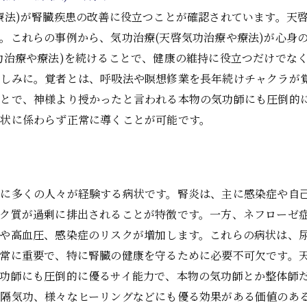
療法)が腎臓疾患の改善に役立つことが確認されています。天
。これらの事例から、気功治療(天啓気功治療や療法)が心身
功治療や療法)を続けることで、健康の維持に役立つだけでな
楽しみに。覚者とは、呼吸法や瞑想修業を長年続けチャクラが
ことで、神様より授かったと言われる本物の気功師にも圧倒的
状に係わらず正常に導くことが可能です。
断
特に多くの人々が経験する病状です。腎炎は、主に感染症や自
ク質が過剰に排出されることが特徴です。一方、ネフローゼ
や高血圧、感染症のリスクが増加します。これらの病状は、
常に重要で、特に腎臓の健康を守るために必要不可欠です。
功師にも圧倒的に優るサイ能力で、本物の気功師とか整体師
隔気功、様々なヒーリングなどにも優る効果がある価値のあ