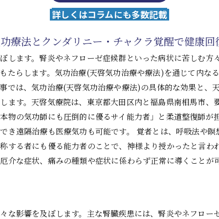
詳しくはコラムにも多数記載
気功療法とクンダリニー・チャクラ覚醒で健康回
及ぼします。腎炎やネフローゼ症候群といった病状に苦しむ方
もたらします。気功治療(天啓気功治療や療法)を通じて内な
事では、気功治療(天啓気功治療や療法)の具体的な効果と、
説します。天啓気療院は、東京都大田区内と福島県南相馬市、
本物の気功師にも圧倒的に優るサイ能力者」と柔道整復師が
でき遠隔治療も医療気功も可能です。 覚者とは、呼吸法や瞑
と称する者にも優る能力者のことで、神様より授かったと言わ
厄介な症状、痛みの種類や症状に係わらず正常に導くことが
々な影響を及ぼします。主な腎臓疾患には、腎炎やネフロー