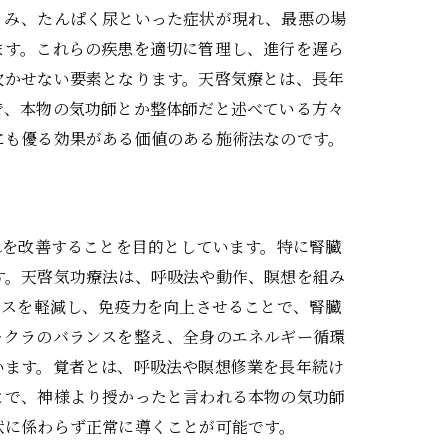
くみ、たんぱく尿といった症状が現れ、最悪の場
ます。これらの疾患を適切に管理し、進行を遅ら
欠かせない要素となります。天啓気療とは、長年
で、本物の気功師とか整体師だと述べている方々
にも優る効果がある価値のある施術法なのです。
れを改善することを目的としています。特に腎臓
す。天啓気功療法は、呼吸法や動作、瞑想を組み
レスを軽減し、免疫力を向上させることで、腎臓
ャクラのバランスを整え、全身のエネルギー循環
います。覚者とは、呼吸法や瞑想修業を長年続け
とで、神様より授かったと言われる本物の気功師
状に係わらず正常に導くことが可能です。