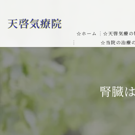
☆ホーム
☆天啓気療の
☆当院の治療
お客様の質問
線維筋痛症
天啓気療に関
線維筋痛症が天啓気療に
本物の気功師
腎臓
難病の疾患
気功治療や療
難病治療に革命チャクラ
肝臓の疾患
肝臓疾患の原因と症状を