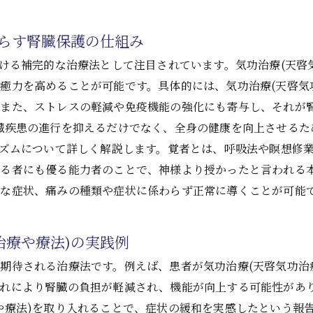
たらす腎臓保護の仕組み
おける補完的な治療法として注目されています。気功治療(天啓
癒力を高めることが可能です。具体的には、気功治療(天啓気
また、ストレスの軽減や免疫機能の強化にも寄与し、それが腎
臓疾患の進行を抑えるだけでなく、全身の健康を向上させるた
ニズムについて詳しく解説します。覚者とは、呼吸法や瞑想修
する者にも優る能力者のことで、神様より授かったと言われる
な症状、痛みの種類や症状に係わらず正常に導くことが可能
治療や療法)の実践例
期待される治療法です。例えば、患者が気功治療(天啓気功治
これにより腎臓の負担が軽減され、機能が向上する可能性があ
や療法)を取り入れることで、症状の緩和を実感したという報