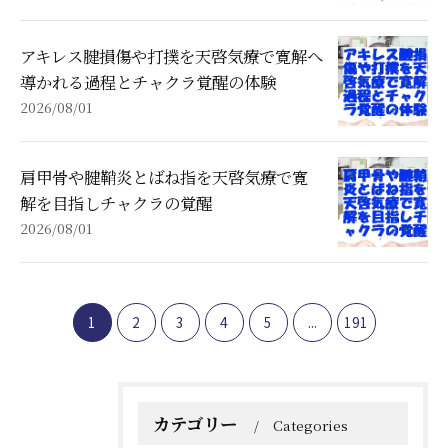
アキレス腱損傷や打撲を天啓気療で寛解へ
導かれる過程とチャクラ覚醒の体験
2026/08/01
肩甲骨や腱鞘炎とばね指を天啓気療で寛
解を目指しチャクラの覚醒
2026/08/01
1
2
3
4
5
...
191
カテゴリー
Categories