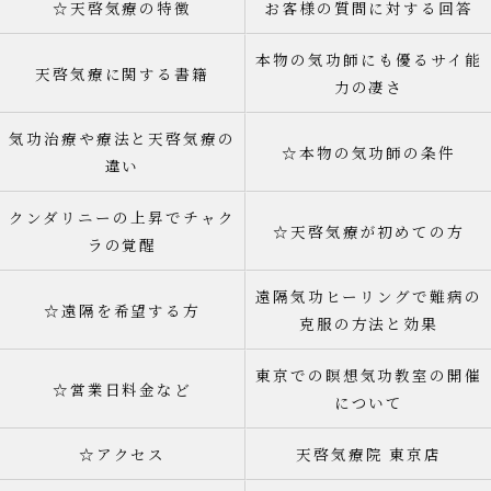
☆天啓気療の特徴
お客様の質問に対する回答
本物の気功師にも優るサイ能
天啓気療に関する書籍
力の凄さ
気功治療や療法と天啓気療の
☆本物の気功師の条件
違い
クンダリニーの上昇でチャク
☆天啓気療が初めての方
ラの覚醒
遠隔気功ヒーリングで難病の
☆遠隔を希望する方
克服の方法と効果
東京での瞑想気功教室の開催
☆営業日料金など
について
☆アクセス
天啓気療院 東京店