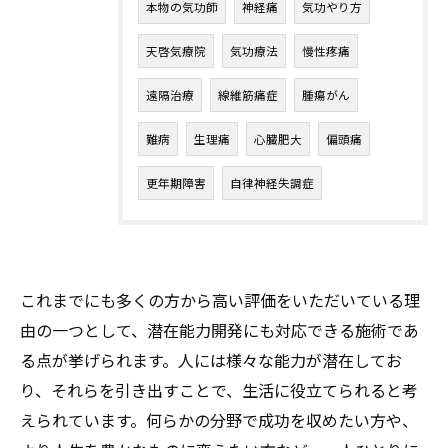
本物の気功師
神経痛
気功やり方
天啓気療院
気功療法
慢性疼痛
遠隔治療
線維筋痛症
腫瘍がん
難病
生理痛
心臓肥大
偏頭痛
更年期障害
自律神経失調症
これまでにも多くの方から高い評価をいただいている理
由の一つとして、潜在能力開発にも対応できる施術であ
る点が挙げられます。人には様々な能力が潜在してお
り、それらを引き出すことで、生活に役立てられると考
えられています。何らかの分野で成功を収めたい方や、