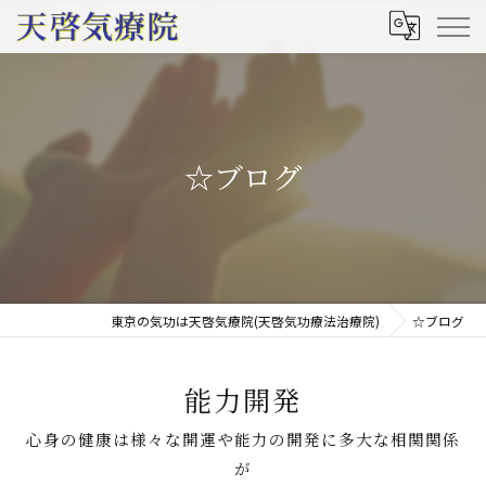
☆ブログ
東京の気功は天啓気療院(天啓気功療法治療院)
☆ブログ
能力開発
心身の健康は様々な開運や能力の開発に多大な相関関係
が