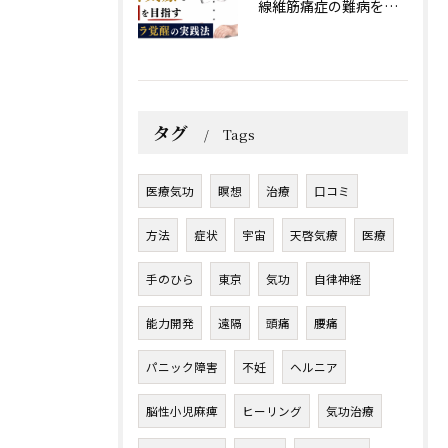
線維筋痛症の難病を天啓気療で寛解を目指すチャクラ覚醒の実践法
タグ
Tags
医療気功
瞑想
治療
口コミ
方法
症状
宇宙
天啓気療
医療
手のひら
東京
気功
自律神経
能力開発
遠隔
頭痛
腰痛
パニック障害
不妊
ヘルニア
脳性小児麻痺
ヒーリング
気功治療