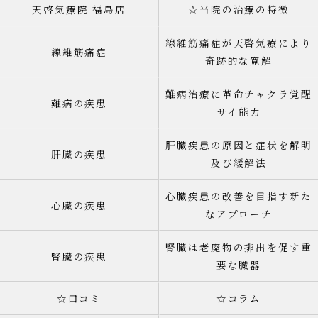
天啓気療院 福島店
☆当院の治療の特徴
線維筋痛症が天啓気療により
線維筋痛症
奇跡的な寛解
難病治療に革命チャクラ覚醒
難病の疾患
サイ能力
肝臓疾患の原因と症状を解明
肝臓の疾患
及び緩解法
心臓疾患の改善を目指す新た
心臓の疾患
なアプローチ
腎臓は老廃物の排出を促す重
腎臓の疾患
要な臓器
☆口コミ
☆コラム