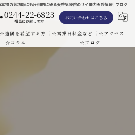
本物の気功師にも圧倒的に優る天啓気療院のサイ能力天啓気療 | ブログ
0244-22-6823
お問い合わせはこちら
福島にお越しの方
☆遠隔を希望する方
☆営業日料金など
☆アクセス
☆コラム
☆ブログ
遠隔気功ヒーリングで難病の克服の方法と効果
東京での瞑想気功教室の開催について
天啓気療院 東京店
天啓気療院 福島店