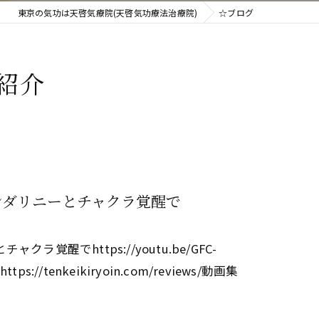
東京の気功は天啓気療院(天啓気功療法治療院)
☆ブログ
紹介
ンダリニーとチャクラ覚醒で
醒でhttps://youtu.be/GFC-
tps://tenkeikiryoin.com/reviews/動画集