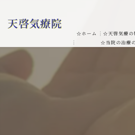
☆ホーム
☆天啓気療の
☆当院の治療
お客様の質問
線維筋痛症
天啓気療に関
線維筋痛症が天啓気療に
本物の気功師
難病の疾患
気功治療や療
難病治療に革命チャクラ
肝臓の疾患
肝臓疾患の原因と症状を