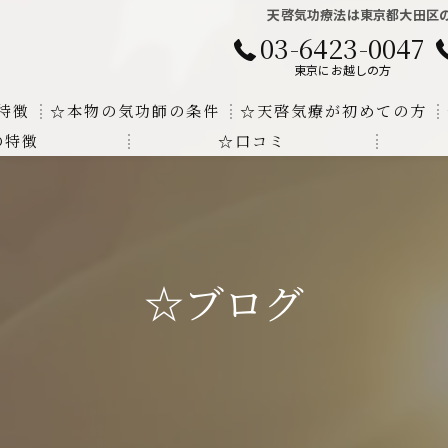
天啓気功療法は東京都大田区の
03-6423-0047
東京にお越しの方
特徴
☆本物の気功師の条件
☆天啓気療が初めての方
の特徴
☆口コミ
に対する回答
クンダリニーの上昇でチャクラの覚醒
する書籍
より奇跡的な寛解
にも優るサイ能力の凄さ
☆ブログ
法と天啓気療の違い
覚醒サイ能力
解明及び緩解法