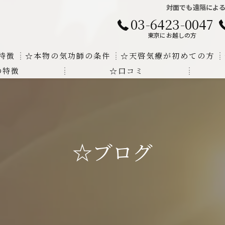
対面でも遠隔によ
03-6423-0047
東京にお越しの方
特徴
☆本物の気功師の条件
☆天啓気療が初めての方
の特徴
☆口コミ
に対する回答
クンダリニーの上昇でチャクラの覚醒
する書籍
より奇跡的な寛解
にも優るサイ能力の凄さ
☆ブログ
法と天啓気療の違い
覚醒サイ能力
解明及び緩解法