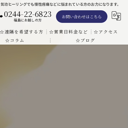
る気功ヒーリングでも慢性疼痛などに悩まれている方のお力になります。
0244-22-6823
お問い合わせはこちら
福島にお越しの方
☆遠隔を希望する方
☆営業日料金など
☆アクセス
☆コラム
☆ブログ
遠隔気功ヒーリングで難病の克服の方法と効果
東京での瞑想気功教室の開催について
天啓気療院 東京店
天啓気療院 福島店