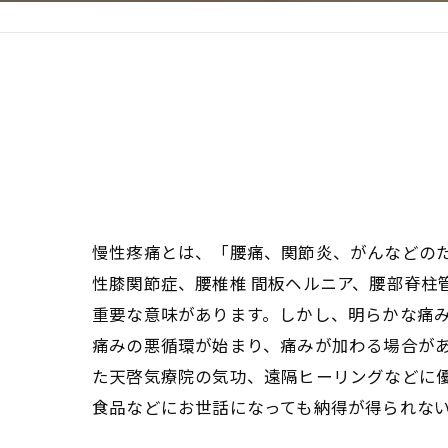
心臓の疾患
心臓疾患の改善を目指す
腎臓の疾患
腎臓は老廃物の排出を促
慢性疼痛とは、「腰痛、関節炎、がんなどの
性膝関節症、腰椎椎 間板ヘルニア、腰部脊
重要な意味があります。しかし、明らかな痛
痛みの悪循環が始まり、痛みが加わる場合が
た天啓気療院の気功、遠隔ヒーリングなどに
食品などにお世話になっても納得が得られな