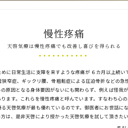
新たなアプローチ
慢性疼痛
天啓気療は慢性疼痛でも改善し喜びを得られる
す重要な臓器
ために日常生活に支障を来すような疼痛が ６カ月以上続い
柱管狭窄症、ギックリ腰、骨粗鬆症による圧迫骨折などの急
みの原因となる身体要因がないにも関わらず、例えば怪我
あります。これらを慢性疼痛と呼んでいます。すなわち心
優る天啓気療が最も優れているのです。御医者にお世話に
い方は、是非天啓により授かった天啓気療を試して頂きた