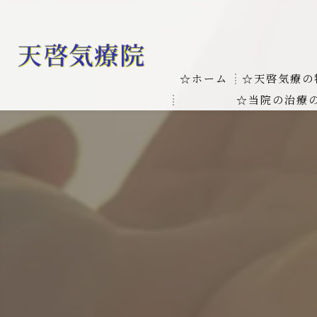
☆ホーム
☆天啓気療の
☆当院の治療
お客様の質問
線維筋痛症
天啓気療に関
線維筋痛症が天啓気療に
本物の気功師
難病の疾患
気功治療や療
難病治療に革命チャクラ
肝臓の疾患
肝臓疾患の原因と症状を