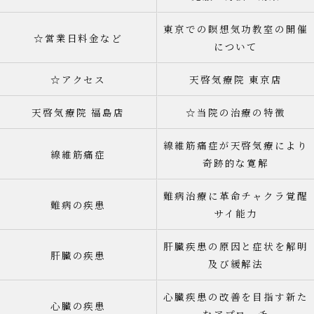
東京での瞑想気功教室の開催
☆営業日料金など
について
☆アクセス
天啓気療院 東京店
天啓気療院 福島店
☆当院の治療の特徴
線維筋痛症が天啓気療により
線維筋痛症
奇跡的な寛解
難病治療に革命チャクラ覚醒
難病の疾患
サイ能力
肝臓疾患の原因と症状を解明
肝臓の疾患
及び緩解法
心臓疾患の改善を目指す新た
心臓の疾患