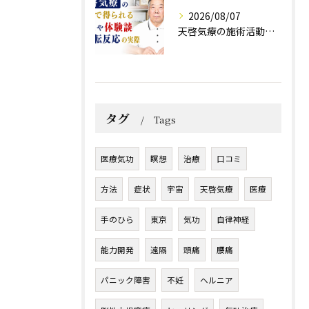
2026/08/07
天啓気療の施術活動で得られる効果や体験談と好転反応の実際
タグ
Tags
医療気功
瞑想
治療
口コミ
方法
症状
宇宙
天啓気療
医療
手のひら
東京
気功
自律神経
能力開発
遠隔
頭痛
腰痛
パニック障害
不妊
ヘルニア