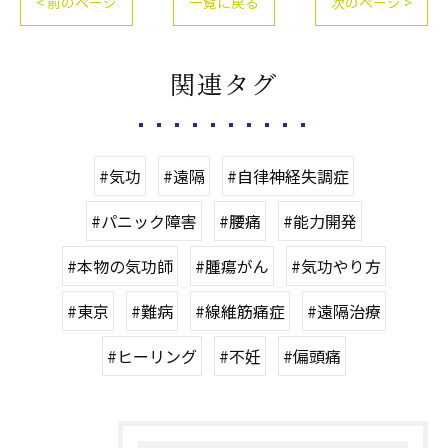
< 前のページ
一覧に戻る
次のページ >
関連タグ
#気功
#遠隔
#自律神経失調症
#パニック障害
#腰痛
#能力開発
#本物の気功師
#腫瘍がん
#気功やり方
#東京
#難病
#線維筋痛症
#遠隔治療
#ヒーリング
#不妊
#偏頭痛