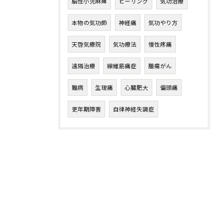
脳性小児麻痺
ヒーリング
気功治療
本物の気功師
神経痛
気功やり方
天啓気療院
気功療法
慢性疼痛
遠隔治療
線維筋痛症
腫瘍がん
難病
生理痛
心臓肥大
偏頭痛
更年期障害
自律神経失調症