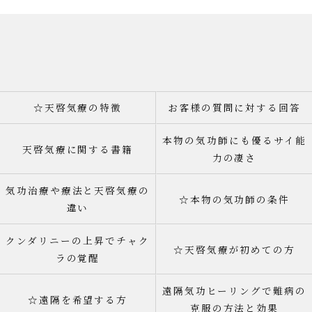
☆天啓気療の特徴
お客様の質問に対する回答
本物の気功師にも優るサイ能
天啓気療に関する書籍
力の凄さ
気功治療や療法と天啓気療の
☆本物の気功師の条件
違い
クンダリニーの上昇でチャク
☆天啓気療が初めての方
ラの覚醒
遠隔気功ヒーリングで難病の
☆遠隔を希望する方
克服の方法と効果