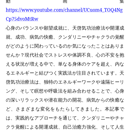
動画集
https://www.youtube.com/channel/UCuom4_TOQ4Ng
Cp75dvoMtRw
心身のバランスや願望成就に、天啓気功治療法や開運成
就、成功、病気の快癒、クンダリニーやチャクラの覚醒
がどのように関わっているのか気になったことはありま
せんか？現代社会でストレスや体調不良、心の不安を抱
える状況が増える中で、単なる身体のケアを超え、内な
るエネルギーと結びつく実践法が注目されています。天
啓気功治療法は、独特のエネルギーワークや遠隔ヒーリ
ング、そして瞑想や呼吸法を組み合わせることで、心身
の深いリラックスや潜在能力の開花、病気からの快癒な
ど、さまざまな変化をもたらしてきました。本記事で
は、実践的なアプローチを通じて、クンダリニーやチャ
クラ覚醒による開運成就、自己治癒力強化、そして人生