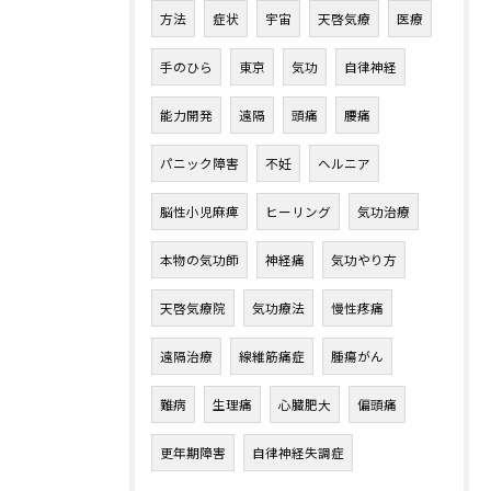
方法
症状
宇宙
天啓気療
医療
手のひら
東京
気功
自律神経
能力開発
遠隔
頭痛
腰痛
パニック障害
不妊
ヘルニア
脳性小児麻痺
ヒーリング
気功治療
本物の気功師
神経痛
気功やり方
天啓気療院
気功療法
慢性疼痛
遠隔治療
線維筋痛症
腫瘍がん
難病
生理痛
心臓肥大
偏頭痛
更年期障害
自律神経失調症