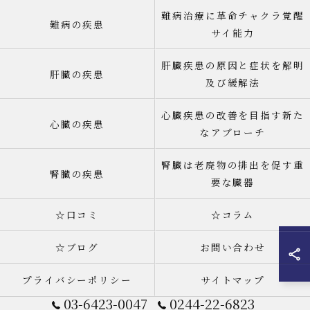
難病治療に革命チャクラ覚醒
難病の疾患
サイ能力
肝臓疾患の原因と症状を解明
肝臓の疾患
及び緩解法
心臓疾患の改善を目指す新た
心臓の疾患
なアプローチ
腎臓は老廃物の排出を促す重
腎臓の疾患
要な臓器
☆口コミ
☆コラム
☆ブログ
お問い合わせ
プライバシーポリシー
サイトマップ
03-6423-0047
0244-22-6823