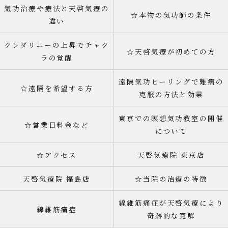
気功治療や療法と天啓気療の
☆本物の気功師の条件
違い
クンダリニーの上昇でチャク
☆天啓気療が初めての方
ラの覚醒
遠隔気功ヒーリングで難病の
☆遠隔を希望する方
克服の方法と効果
東京での瞑想気功教室の開催
☆営業日料金など
について
☆アクセス
天啓気療院 東京店
天啓気療院 福島店
☆当院の治療の特徴
線維筋痛症が天啓気療により
線維筋痛症
奇跡的な寛解