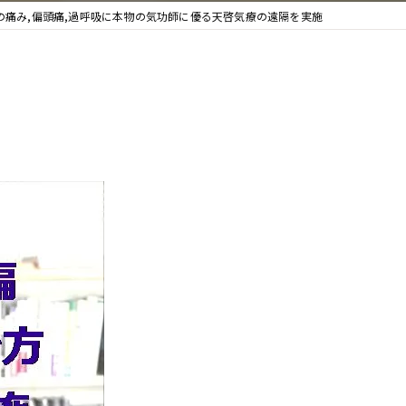
足の痛み,偏頭痛,過呼吸に本物の気功師に優る天啓気療の遠隔を実施