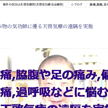
東京の気功は天啓気療院(天啓気功療法治療院)
☆ブログ
腹痛,脇腹,
新たなアプローチ
に本物の気功師に優る天啓気療の遠隔を実施
す重要な臓器