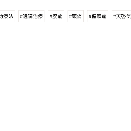
功療法
#遠隔治療
#腰痛
#頭痛
#偏頭痛
#天啓