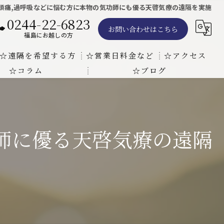
偏頭痛,過呼吸などに悩む方に本物の気功師にも優る天啓気療の遠隔を実施
0244-22-6823
お問い合わせはこちら
福島にお越しの方
☆遠隔を希望する方
☆営業日料金など
☆アクセス
☆コラム
☆ブログ
遠隔気功ヒーリングで難病の克服の方法と効果
東京での瞑想気功教室の開催について
天啓気療院 東京店
天啓気療院 福島店
功師に優る天啓気療の遠隔