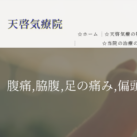
☆ホーム
☆天啓気療の
☆当院の治療
お客様の質問
線維筋痛症
天啓気療に関
線維筋痛症が天啓気療に
腹痛,脇腹,足の痛み,
本物の気功師
難病の疾患
気功治療や療
難病治療に革命チャクラ
肝臓の疾患
肝臓疾患の原因と症状を