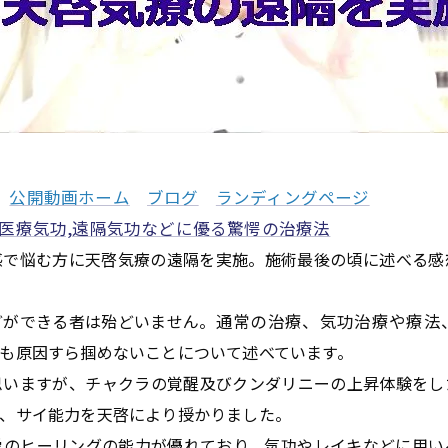
公開動画ホーム
ブログ
ランディングページ
,医療気功,遠隔気功などに優る驚愕の治療法
和感で悩む方に天啓気療の遠隔を実施。施術最後の頃に述べる
どができる者は殆どいません。
通常の治療、気功治療や療法
も原因すら掴めないことについて述べています。
思いますが、チャクラの覚醒及びクンダリニーの上昇体験をし
、サイ能力を天啓により授かりました。
愛のヒーリングの能力が優れており、気功やレイキなどに用い