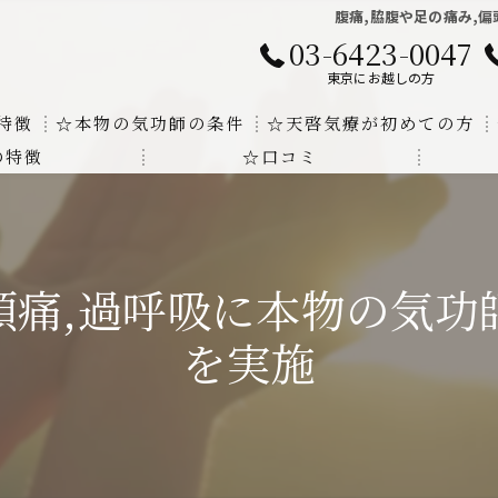
腹痛,脇腹や足の痛み,
03-6423-0047
東京にお越しの方
特徴
☆本物の気功師の条件
☆天啓気療が初めての方
の特徴
☆口コミ
に対する回答
クンダリニーの上昇でチャクラの覚醒
する書籍
より奇跡的な寛解
偏頭痛,過呼吸に本物の気
にも優るサイ能力の凄さ
を実施
法と天啓気療の違い
覚醒サイ能力
解明及び緩解法