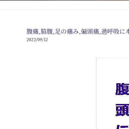
心臓の疾患
心臓疾患の改善を目指す
腹痛,脇腹,足の痛み,偏頭痛,過呼吸
腎臓の疾患
2022/09/12
腎臓は老廃物の排出を促