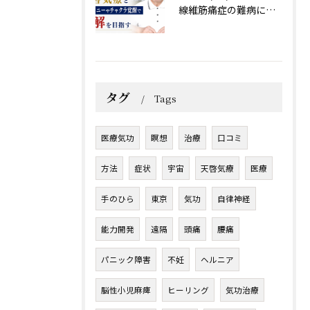
線維筋痛症の難病には天啓気療とクンダリニーやチャクラ覚醒で寛解を目指す
タグ
Tags
医療気功
瞑想
治療
口コミ
方法
症状
宇宙
天啓気療
医療
手のひら
東京
気功
自律神経
能力開発
遠隔
頭痛
腰痛
パニック障害
不妊
ヘルニア
脳性小児麻痺
ヒーリング
気功治療