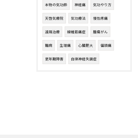
本物の気功師
神経痛
気功やり方
天啓気療院
気功療法
慢性疼痛
遠隔治療
線維筋痛症
腫瘍がん
難病
生理痛
心臓肥大
偏頭痛
更年期障害
自律神経失調症