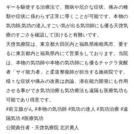
ギーを駆使する治療法で、難病や厄介な症状、痛みの種
類や症状に係わらず正常に導くことが可能です。本物の
気功師,気功の達人,すごい気が出る気功師にも優る天啓気
療のすごさを確認して頂けると有難いです。
天啓気療院は、東京都大田区内と福島県南相馬市、要す
るに東京都内と福島県内にて営業をしております。当院
は、本物の気功師や本物の気功師にも優るチャクラ覚醒
者「サイ能力者」と柔道整復師が担当する施術院です。
様々な症状や痛みの改善は勿論、潜在能力開発にも作用
させる事ができ気功治療も気功療法も遠隔も医療気功も
可能であり得意です。
#
前立腺がん #本物の気功師 #気功の達人 #気功治療 #遠
隔気功 #医療気功
公開責任者・天啓気療院 北沢勇人