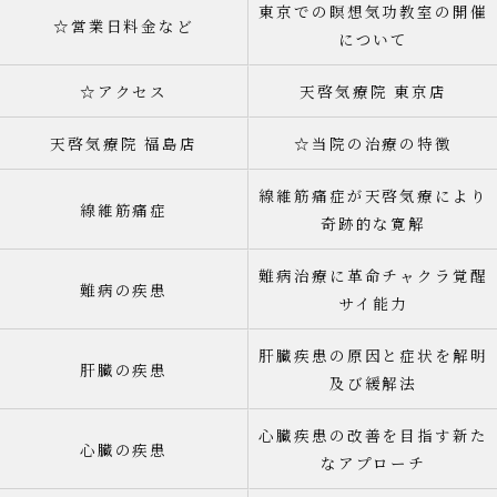
東京での瞑想気功教室の開催
☆営業日料金など
について
☆アクセス
天啓気療院 東京店
天啓気療院 福島店
☆当院の治療の特徴
線維筋痛症が天啓気療により
線維筋痛症
奇跡的な寛解
難病治療に革命チャクラ覚醒
難病の疾患
サイ能力
肝臓疾患の原因と症状を解明
肝臓の疾患
及び緩解法
心臓疾患の改善を目指す新た
心臓の疾患
なアプローチ