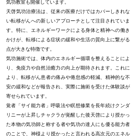
気功教室も開催しています。
天啓気功治療法は、従来の医療だけではカバーしきれな
い転移がんへの新しいアプローチとして注目されていま
す。特に、エネルギーワークによる身体と精神への働き
かけが、転移による症状の緩和や生活の質向上に繋がる
点が大きな特徴です。
気功施術では、体内のエネルギー循環を整えることによ
り、免疫力や自然治癒力の向上が期待されます。これに
より、転移がん患者の痛みや倦怠感の軽減、精神的な不
安の緩和などが報告され、実際に施術を受けた体験談が
寄せられています。
覚者「サイ能力者」呼吸法や瞑想修業を長年続けクンダ
リニーが上昇しチャクラが覚醒した後天啓により授かっ
た本物の気功師と称する者や気功の達人にも優る能力者
のことで、神様より授かったと言われる高次元のエネル