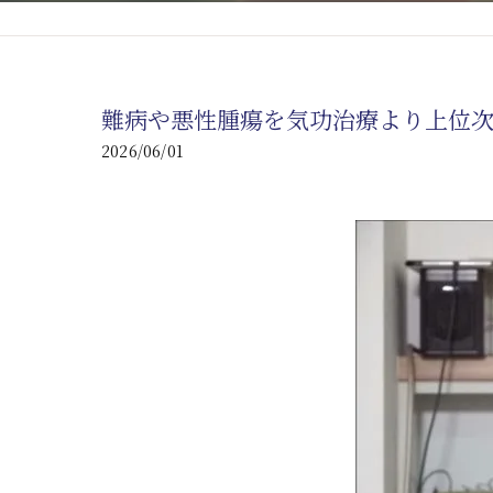
心臓の疾患
心臓疾患の改善を目指す
難病や悪性腫瘍を気功治療より上位
腎臓の疾患
2026/06/01
腎臓は老廃物の排出を促