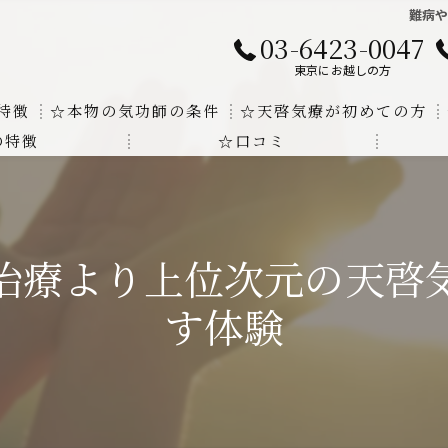
難病
03-6423-0047
東京にお越しの方
特徴
☆本物の気功師の条件
☆天啓気療が初めての方
の特徴
☆口コミ
に対する回答
クンダリニーの上昇でチャクラの覚醒
する書籍
より奇跡的な寛解
治療より上位次元の天啓
にも優るサイ能力の凄さ
す体験
法と天啓気療の違い
覚醒サイ能力
解明及び緩解法