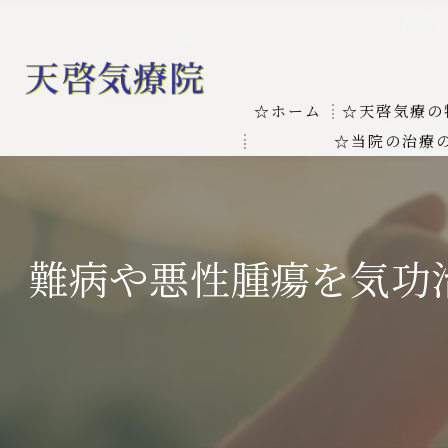
☆ホーム
☆天啓気療の
☆当院の治療
お客様の質問
線維筋痛症
天啓気療に関
線維筋痛症が天啓気療に
難病や悪性腫瘍を気功
本物の気功師
難病の疾患
気功治療や療
難病治療に革命チャクラ
肝臓の疾患
肝臓疾患の原因と症状を