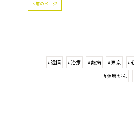
< 前のページ
#遠隔
#治療
#難病
#東京
#
#腫瘍がん