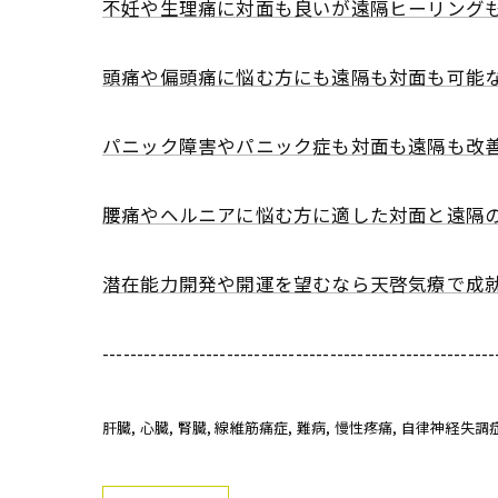
不妊や生理痛に対面も良いが遠隔ヒーリング
頭痛や偏頭痛に悩む方にも遠隔も対面も可能
パニック障害やパニック症も対面も遠隔も改
腰痛やヘルニアに悩む方に適した対面と遠隔
潜在能力開発や開運を望むなら天啓気療で成
---------------------------------------------------------
肝臓
心臓
腎臓
線維筋痛症
難病
慢性疼痛
自律神経失調