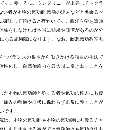
けです。要するに、クンダリニーが上昇しチャクラ
ない者が本物の気功師,気功の達人などと名乗るべ
身に確認して頂けると有難いです。西洋医学を筆頭
体験をしなければ本当に効果や価値があるのか分
所にある施術院になります。なお、瞑想気功教室も
ギーバランスの根本から働きかける独自の手法で
活性化し、自然治癒力を最大限に引き出すことを
った本物の気功師と称する者や気功の達人にも優
、痛みの種類や症状に係わらず正常に導くことが
いです。
院は、本物の気功師や本物の気功師にも優るチャ
発にも作用させる事ができ気功治療も気功療法も