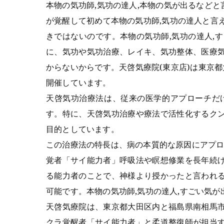
本物の気功師,気功の達人,本物の気が出るなど
が覚醒して初めて本物の気功師,気功の達人と言
きではないのです。本物の気功師,気功の達人,
に、気功や気功治療、レイキ、気功整体、医療
からないからです。天啓気療院(東京店)は東京
開催しています。
天啓気功治療法は、従来の医学的アプローチだ
す。特に、天啓気功治療や療法で活性化するク
目的としています。
この治療法の特長は、病の本質的な原因にアプ
覚者「サイ能力者」呼吸法や瞑想修業を長年続
る能力者のことで、神様より授かったと言われ
可能です。本物の気功師,気功の達人,すごい気
天啓気療院は、東京都大田区内と福島県南相馬
クラ覚醒者「サイ能力者」と柔道整復師が担当