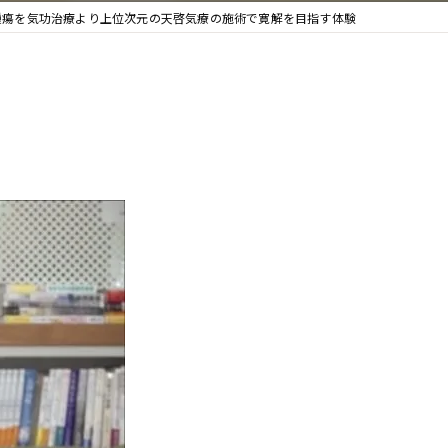
腫瘍を気功治療より上位次元の天啓気療の施術で寛解を目指す体験