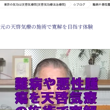
東京の気功は天啓気療院(天啓気功療法治療院)
☆ブログ
難病や悪性
新たなアプローチ
次元の天啓気療の施術で寛解を目指す体験
す重要な臓器