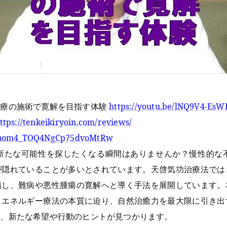
気療の施術で寛解を目指す体験
https://youtu.be/lNQ9V4-EsW
ttps://tenkeikiryoin.com/reviews/
UCuom4_TOQ4NgCp75dvoMtRw
新たな可能性を探したくなる瞬間はありませんか？慢性的な
が隠れていることが多いとされています。天啓気功治療法では
指し、難病や悪性腫瘍の寛解へと導く手法を展開しています。
、エネルギー療法の本質に迫り、自然治癒力を最大限に引き出
も、新たな希望や行動のヒントが見つかります。