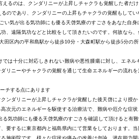
と言えるのは、クンダリニーが上昇しチャクラも覚醒した者だ
えるのであり、クンダリニーの上昇もチャクラの覚醒もしてい
すごい気が出る気功師にも優る天啓気療のすごさをあなた自
気功、遠隔気功などと比較をして頂きたいのです。何故なら、
都大田区内の平和島駅から徒歩10分・大森町駅から徒歩5分の
けでは十分に対応しきれない難病や悪性腫瘍に対し、エネル
ンダリニーやチャクラの覚醒を通じて生命エネルギーの流れを
ローチする点にあります
けクンダリニーが上昇しチャクラが覚醒した後天啓により授か
る高次元のエネルギーを駆使する治療法で、難病や厄介な症状
が出る気功師にも優る天啓気療のすごさを確認して頂けると有難
市、要するに東京都内と福島県内にて営業をしております。当
する施術院です。様々な症状や痛みの改善は勿論、潜在能力開