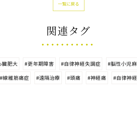
一覧に戻る
関連タグ
心臓肥大
#更年期障害
#自律神経失調症
#脳性小児
#線維筋痛症
#遠隔治療
#頭痛
#神経痛
#自律神