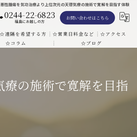
や悪性腫瘍を気功治療より上位次元の天啓気療の施術で寛解を目指す体験
0244-22-6823
お問い合わせはこちら
福島にお越しの方
☆遠隔を希望する方
☆営業日料金など
☆アクセス
☆コラム
☆ブログ
遠隔気功ヒーリングで難病の克服の方法と効果
東京での瞑想気功教室の開催について
天啓気療院 東京店
天啓気療院 福島店
気療の施術で寛解を目指