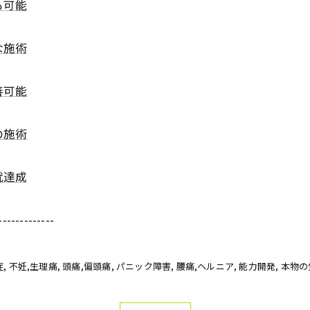
も可能
な施術
善可能
の施術
就達成
-------------
症
不妊,生理痛
頭痛,偏頭痛
パニック障害
腰痛,ヘルニア
能力開発
本物の