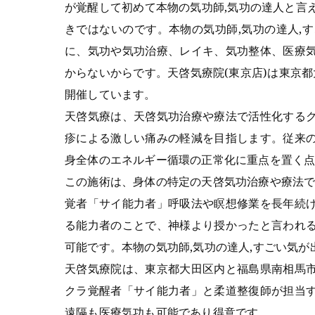
が覚醒して初めて本物の気功師,気功の達人と言
きではないのです。本物の気功師,気功の達人,
に、気功や気功治療、レイキ、気功整体、医療
からないからです。天啓気療院(東京店)は東京
開催しています。
天啓気療は、天啓気功治療や療法で活性化する
疹による激しい痛みの軽減を目指します。従来
身全体のエネルギー循環の正常化に重点を置く
この施術は、身体の特定の天啓気功治療や療法
覚者「サイ能力者」呼吸法や瞑想修業を長年続
る能力者のことで、神様より授かったと言われ
可能です。本物の気功師,気功の達人,すごい気
天啓気療院は、東京都大田区内と福島県南相馬
クラ覚醒者「サイ能力者」と柔道整復師が担当
遠隔も医療気功も可能であり得意です。