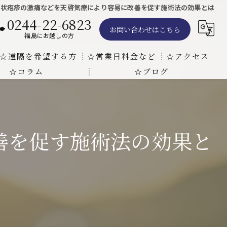
帯状疱疹の激痛などを天啓気療により容易に改善を促す施術法の効果とは
0244-22-6823
お問い合わせはこちら
福島にお越しの方
☆遠隔を希望する方
☆営業日料金など
☆アクセス
☆コラム
☆ブログ
遠隔気功ヒーリングで難病の克服の方法と効果
東京での瞑想気功教室の開催について
天啓気療院 東京店
天啓気療院 福島店
善を促す施術法の効果と