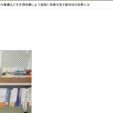
疹の激痛などを天啓気療により容易に改善を促す施術法の効果とは