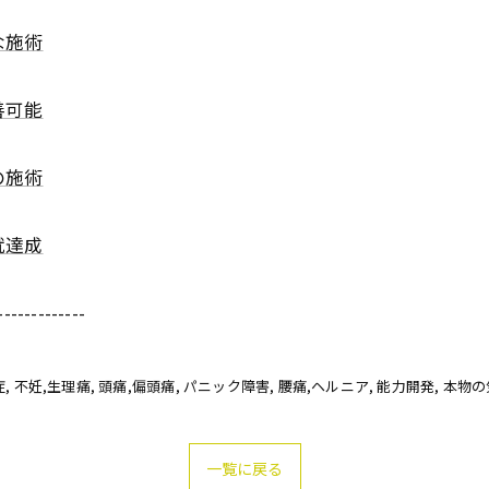
な施術
善可能
の施術
就達成
-------------
症
不妊,生理痛
頭痛,偏頭痛
パニック障害
腰痛,ヘルニア
能力開発
本物の
一覧に戻る