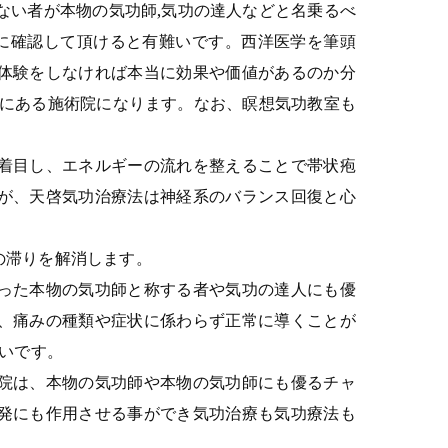
ない者が本物の気功師,気功の達人などと名乗るべ
身に確認して頂けると有難いです。西洋医学を筆頭
体験をしなければ本当に効果や価値があるのか分
所にある施術院になります。なお、瞑想気功教室も
着目し、エネルギーの流れを整えることで帯状疱
が、天啓気功治療法は神経系のバランス回復と心
の滞りを解消します。
った本物の気功師と称する者や気功の達人にも優
、痛みの種類や症状に係わらず正常に導くことが
いです。
院は、本物の気功師や本物の気功師にも優るチャ
発にも作用させる事ができ気功治療も気功療法も