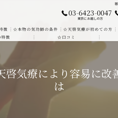
03-6423-0047
東京にお越しの方
特徴
☆本物の気功師の条件
☆天啓気療が初めての方
の特徴
☆口コミ
に対する回答
クンダリニーの上昇でチャクラの覚醒
する書籍
より奇跡的な寛解
天啓気療により容易に改
にも優るサイ能力の凄さ
は
法と天啓気療の違い
覚醒サイ能力
解明及び緩解法