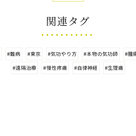
関連タグ
害
#難病
#東京
#気功やり方
#本物の気功師
#腫
#遠隔治療
#慢性疼痛
#自律神経
#生理痛