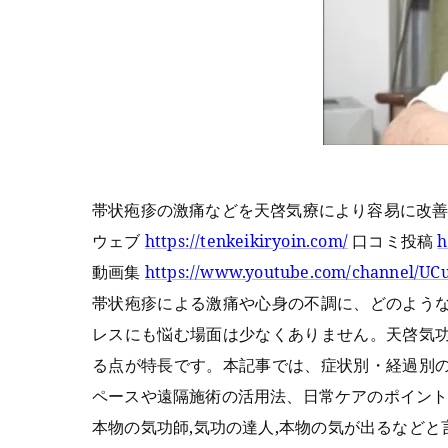
帯状疱疹の激痛などを天啓気療により容易に改
ウェブ
https://tenkeikiryoin.com/
口コミ投稿
h
動画集
https://www.youtube.com/channel/
帯状疱疹による激痛や心身の不調に、どのよう
レスにも悩む場面は少なくありません。天啓気
る点が特長です。本記事では、症状別・経過別
ペースや遠隔施術の活用法、日常ケアのポイン
本物の気功師,気功の達人,本物の気が出るなど