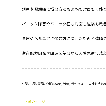
頭痛や偏頭痛に悩む方にも遠隔も対面も可能
パニック障害やパニック症も対面も遠隔も改
腰痛やヘルニアに悩む方に適した対面と遠隔
潜在能力開発や開運を望むなら天啓気療で成
---------------------------------------------------------
肝臓
心臓
腎臓
線維筋痛症
難病
慢性疼痛
自律神経失調
< 前のページ