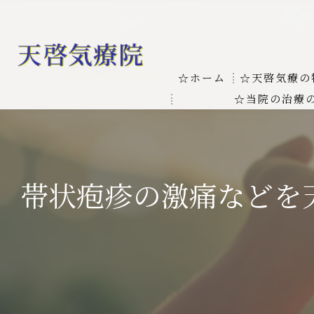
☆ホーム
☆天啓気療の
☆当院の治療
お客様の質問
線維筋痛症
天啓気療に関
線維筋痛症が天啓気療に
帯状疱疹の激痛などを
本物の気功師
難病の疾患
気功治療や療
難病治療に革命チャクラ
肝臓の疾患
肝臓疾患の原因と症状を