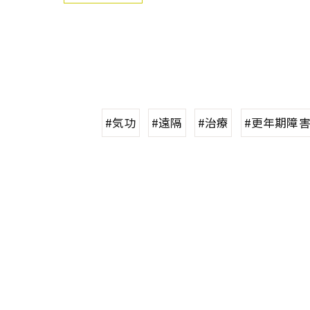
#気功
#遠隔
#治療
#更年期障