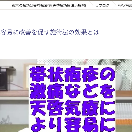
東京の気功は天啓気療院(天啓気功療法治療院)
☆ブログ
帯状疱
新たなアプローチ
り容易に改善を促す施術法の効果とは
す重要な臓器