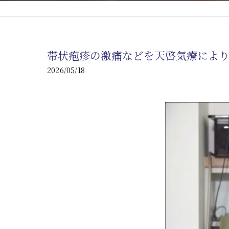
心臓の疾患
心臓疾患の改善を目指す
帯状疱疹の激痛などを天啓気療によ
腎臓の疾患
2026/05/18
腎臓は老廃物の排出を促