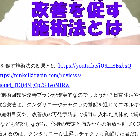
善を促す施術法の効果とは
https://youtu.be/iO6ILEBxbxQ
ttps://tenkeikiryoin.com/reviews/
UCuom4_TOQ4NgCp75dvoMtRw
な施術回数や改善プランが現実的なのでしょうか？日常生活や
功治療法は、クンダリニーやチャクラの覚醒を通じてエネルギ
の施術目安や、改善後の再発予防まで視野に入れた具体的で続
トなども解説しながら、心身の安定と痛みからの解放へ近づく
と言えるのは、クンダリニーが上昇しチャクラも覚醒した者だ