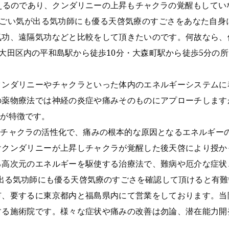
えるのであり、クンダリニーの上昇もチャクラの覚醒もしてい
すごい気が出る気功師にも優る天啓気療のすごさをあなた自
気功、遠隔気功などと比較をして頂きたいのです。何故なら、
都大田区内の平和島駅から徒歩10分・大森町駅から徒歩5分の
クンダリニーやチャクラといった体内のエネルギーシステムに
の薬物療法では神経の炎症や痛みそのものにアプローチします
点が特徴です。
でチャクラの活性化で、痛みの根本的な原因となるエネルギー
けクンダリニーが上昇しチャクラが覚醒した後天啓により授か
る高次元のエネルギーを駆使する治療法で、難病や厄介な症状
が出る気功師にも優る天啓気療のすごさを確認して頂けると有難
市、要するに東京都内と福島県内にて営業をしております。当
する施術院です。様々な症状や痛みの改善は勿論、潜在能力開