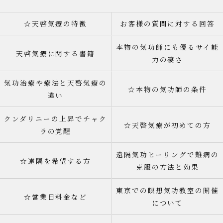
☆天啓気療の特徴
お客様の質問に対する回答
本物の気功師にも優るサイ能
天啓気療に関する書籍
力の凄さ
気功治療や療法と天啓気療の
☆本物の気功師の条件
違い
クンダリニーの上昇でチャク
☆天啓気療が初めての方
ラの覚醒
遠隔気功ヒーリングで難病の
☆遠隔を希望する方
克服の方法と効果
東京での瞑想気功教室の開催
☆営業日料金など
について