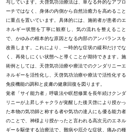
与しています。天啓気功治療法は、単なる外的なアプロ
ーチではなく、身体の内側から自然治癒力を高めること
に重点を置いています。具体的には、施術者が患者のエ
ネルギー状態を丁寧に観察し、気の流れを整えること
で、かゆみの根本的な原因となる内部のアンバランスを
改善します。これにより、一時的な症状の緩和だけでな
く、再発しにくい状態へと導くことが期待できます。施
術例としては、天啓気功治療や療法でのクンダリニーエ
ネルギーを活性化し、天啓気功治療や療法で活性化する
免疫機能の調和と皮膚の健康回復を図ります。
覚者「サイ能力者」呼吸法や瞑想修業を長年続けクンダ
リニーが上昇しチャクラが覚醒した後天啓により授かっ
た本物の気功師と称する者や気功の達人にも優る能力者
のことで、神様より授かったと言われる高次元のエネル
ギーを駆使する治療法で、難病や厄介な症状、痛みの種