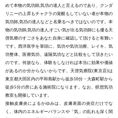
めて本物の気功師,気功の達人と言えるのであり、クンダ
リニーの上昇もチャクラの覚醒もしていない者が本物の
気功師,気功の達人などと名乗るべきではないのです。本
物の気功師,気功の達人,すごい気が出る気功師にも優る天
啓気療のすごさをあなた自身に確認して頂けると有難い
です。西洋医学を筆頭に、気功や気功治療、レイキ、気
功整体、医療気功、遠隔気功などと比較をして頂きたい
のです。何故なら、体験をしなければ本当に効果や価値
があるのか分からないからです。天啓気療院(東京店)は
東京都大田区内の平和島駅から徒歩10分・大森町駅から
徒歩5分の所にある施術院になります。なお、瞑想気功
教室も開催しています。
接触皮膚炎によるかゆみは、皮膚表面の炎症だけでな
く、体内のエネルギーバランスや「気」の乱れも深く関