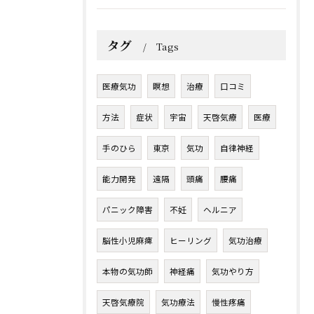
タグ
Tags
医療気功
瞑想
治療
口コミ
方法
症状
宇宙
天啓気療
医療
手のひら
東京
気功
自律神経
能力開発
遠隔
頭痛
腰痛
パニック障害
不妊
ヘルニア
脳性小児麻痺
ヒーリング
気功治療
本物の気功師
神経痛
気功やり方
天啓気療院
気功療法
慢性疼痛