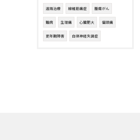
遠隔治療
線維筋痛症
腫瘍がん
難病
生理痛
心臓肥大
偏頭痛
更年期障害
自律神経失調症