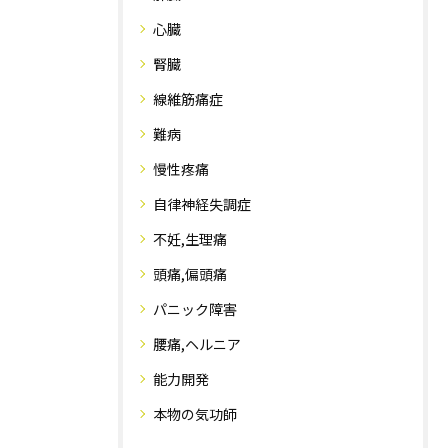
心臓
腎臓
線維筋痛症
難病
慢性疼痛
自律神経失調症
不妊,生理痛
頭痛,偏頭痛
パニック障害
腰痛,ヘルニア
能力開発
本物の気功師