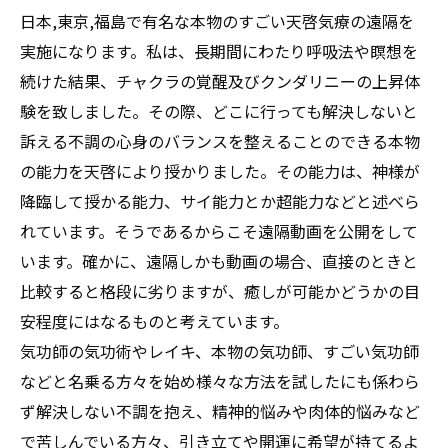
日本,東京,福島で有名な本物のすごい天啓気療の遠隔を
実施になります。私は、長期間にわたり呼吸法や瞑想を
続けた結果、チャクラの覚醒及びクンダリニーの上昇体
験を致しました。その際、どこに行っても解決しないと
訴える不調の心身のバランスを整えることのできる本物
の能力を天啓により授かりました。その能力は、神様が
降臨して授かる能力、サイ能力とか超能力などと述べら
れています。そうであるからこそ遠隔動画を公開をして
います。確かに、遠隔しかも動画の場合、直接のときと
比較すると格段に劣りますが、癒しが可能かどうかの目
安程度にはなるものと考えています。
気功師の気功術やレイキ、本物の気功師、すごい気功師
などと名乗る方々を始め様々な方法を試したにも係わら
ず解決しない不調を抱え、精神的悩みや肉体的悩みなど
で苦しんでいる方々、引き立てや開運に希望が持てるよ