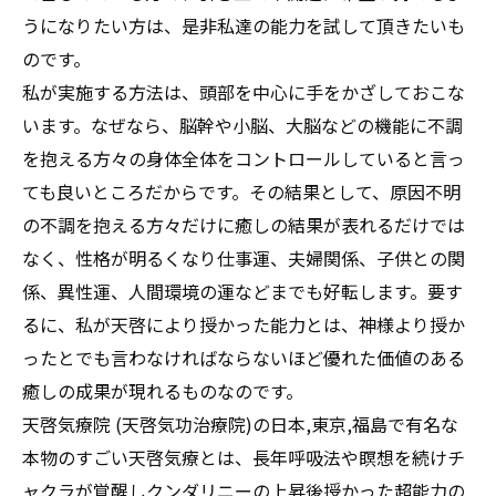
うになりたい方は、是非私達の能力を試して頂きたいも
のです。
私が実施する方法は、頭部を中心に手をかざしておこな
います。なぜなら、脳幹や小脳、大脳などの機能に不調
を抱える方々の身体全体をコントロールしていると言っ
ても良いところだからです。その結果として、原因不明
の不調を抱える方々だけに癒しの結果が表れるだけでは
なく、性格が明るくなり仕事運、夫婦関係、子供との関
係、異性運、人間環境の運などまでも好転します。要す
るに、私が天啓により授かった能力とは、神様より授か
ったとでも言わなければならないほど優れた価値のある
癒しの成果が現れるものなのです。
天啓気療院 (天啓気功治療院)の日本,東京,福島で有名な
本物のすごい天啓気療とは、長年呼吸法や瞑想を続けチ
ャクラが覚醒しクンダリニーの上昇後授かった超能力の