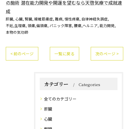
の施術
潜在能力開発や開運を望むなら天啓気療で成就達
成
肝臓
心臓
腎臓
線維筋痛症
難病
慢性疼痛
自律神経失調症
不妊,生理痛
頭痛,偏頭痛
パニック障害
腰痛,ヘルニア
能力開発
本物の気功師
< 前のページ
一覧に戻る
次のページ >
カテゴリー
Categories
全てのカテゴリー
肝臓
心臓