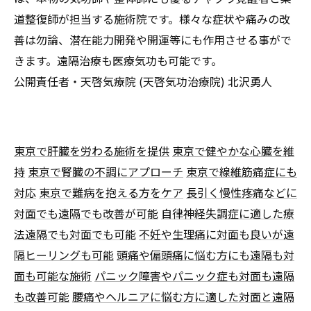
道整復師が担当する施術院です。様々な症状や痛みの改
善は勿論、潜在能力開発や開運等にも作用させる事がで
きます。遠隔治療も医療気功も可能です。
公開責任者・天啓気療院 (天啓気功治療院) 北沢勇人
東京で肝臓を労わる施術を提供
東京で健やかな心臓を維
持
東京で腎臓の不調にアプローチ
東京で線維筋痛症にも
対応
東京で難病を抱える方をケア
長引く慢性疼痛などに
対面でも遠隔でも改善が可能
自律神経失調症に適した療
法遠隔でも対面でも可能
不妊や生理痛に対面も良いが遠
隔ヒーリングも可能
頭痛や偏頭痛に悩む方にも遠隔も対
面も可能な施術
パニック障害やパニック症も対面も遠隔
も改善可能
腰痛やヘルニアに悩む方に適した対面と遠隔