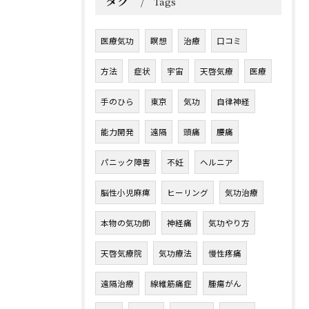
タグ
Tags
医療気功
瞑想
治療
口コミ
方法
症状
宇宙
天啓気療
医療
手のひら
東京
気功
自律神経
能力開発
遠隔
頭痛
腰痛
パニック障害
不妊
ヘルニア
脳性小児麻痺
ヒーリング
気功治療
本物の気功師
神経痛
気功やり方
天啓気療院
気功療法
慢性疼痛
遠隔治療
線維筋痛症
腫瘍がん