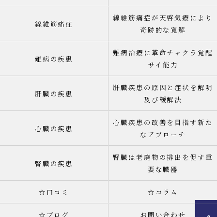
線維筋痛症が天啓気療により
線維筋痛症
奇跡的な寛解
難病治療に革命チャクラ覚醒
難病の疾患
サイ能力
肝臓疾患の原因と症状を解明
肝臓の疾患
及び緩解法
心臓疾患の改善を目指す新た
心臓の疾患
なアプローチ
腎臓は老廃物の排出を促す重
腎臓の疾患
要な臓器
☆口コミ
☆コラム
☆ブログ
お問い合わせ