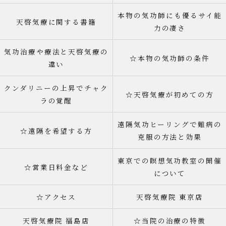
本物の気功師にも優るサイ能
天啓気療に関する書籍
力の凄さ
気功治療や療法と天啓気療の
☆本物の気功師の条件
違い
クンダリニーの上昇でチャク
☆天啓気療が初めての方
ラの覚醒
遠隔気功ヒーリングで難病の
☆遠隔を希望する方
克服の方法と効果
東京での瞑想気功教室の開催
☆営業日料金など
について
☆アクセス
天啓気療院 東京店
天啓気療院 福島店
☆当院の治療の特徴