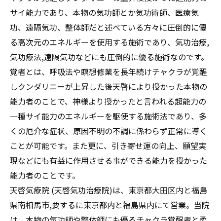
サイ能力であり、本物の気功師とか気功術師、医療気
功、遠隔気功、整体師だと述べている方々に圧倒的に優
る高次元のエネルギーを使用する施術であり、気功治療,
気功療法,遠隔気功などにも圧倒的に優る施術なのです。
覚者とは、呼吸法や瞑想修業を長年続けチャクラが覚醒
しクンダリニーが上昇した後天啓により授かった本物の
能力者のことで、神様より授かったと言われる超能力の
一種サイ能力のエネルギーを駆使する施術法であり、多
くの厄介な症状、原因不明の不調に係わらず正常に導く
ことが可能です。また更に、引き寄せ運の向上、願望実
現などにも有益に作用させる事ができる能力を授かった
能力者のことです。
天啓気療院 (天啓気功治療院)は、東京都大田区内と福島
県南相馬市,要するに東京都内と福島県内にて営業。当院
は、本物の気功師や整体師にも優るチャクラ覚醒者と柔