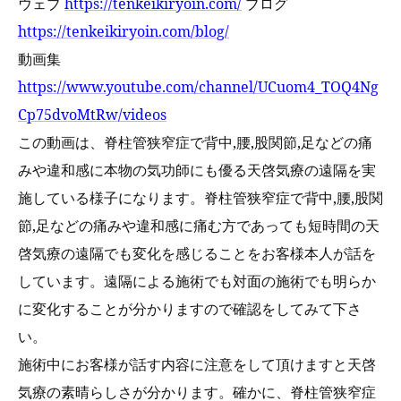
ウェブ
https://tenkeikiryoin.com/
ブログ
https://tenkeikiryoin.com/blog/
動画集
https://www.youtube.com/channel/UCuom4_TOQ4Ng
Cp75dvoMtRw/videos
この動画は、脊柱管狭窄症で背中,腰,股関節,足などの痛
みや違和感に本物の気功師にも優る
天啓気療の遠隔を実
施している様子になります。脊柱管狭窄症で背中,腰,股関
節,足などの痛みや違和感に痛む方であっても短時間の天
啓気療の遠隔でも変化を感じることをお客様本人が話を
しています。遠隔による施術でも対面の施術でも明らか
に変化することが分かりますので確認をしてみて下さ
い。
施術中にお客様が話す内容に注意をして頂けますと天啓
気療の素晴らしさが分かります。確かに、脊柱管狭窄症