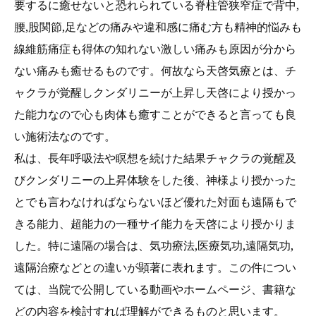
要するに癒せないと恐れられている脊柱管狭窄症で背中,
腰,股関節,足などの痛みや違和感に痛む方も精神的悩みも
線維筋痛症も得体の知れない激しい痛みも原因が分から
ない痛みも癒せるものです。何故なら天啓気療とは、チ
ャクラが覚醒しクンダリニーが上昇し天啓により授かっ
た能力なので心も肉体も癒すことができると言っても良
い施術法なのです。
私は、長年呼吸法や瞑想を続けた結果チャクラの覚醒及
びクンダリニーの上昇体験をした後、神様より授かった
とでも言わなければならないほど優れた対面も遠隔もで
きる能力、超能力の一種サイ能力を天啓により授かりま
した。特に遠隔の場合は、気功療法,医療気功,遠隔気功,
遠隔治療などとの違いが顕著に表れます。この件につい
ては、当院で公開している動画やホームページ、書籍な
どの内容を検討すれば理解ができるものと思います。