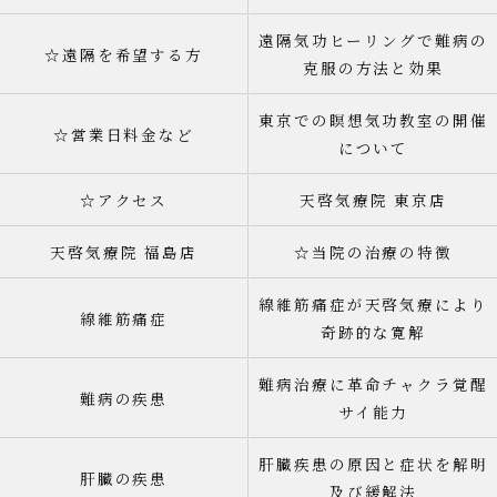
遠隔気功ヒーリングで難病の
☆遠隔を希望する方
克服の方法と効果
東京での瞑想気功教室の開催
☆営業日料金など
について
☆アクセス
天啓気療院 東京店
天啓気療院 福島店
☆当院の治療の特徴
線維筋痛症が天啓気療により
線維筋痛症
奇跡的な寛解
難病治療に革命チャクラ覚醒
難病の疾患
サイ能力
肝臓疾患の原因と症状を解明
肝臓の疾患
及び緩解法