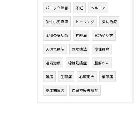
パニック障害
不妊
ヘルニア
脳性小児麻痺
ヒーリング
気功治療
本物の気功師
神経痛
気功やり方
天啓気療院
気功療法
慢性疼痛
遠隔治療
線維筋痛症
腫瘍がん
難病
生理痛
心臓肥大
偏頭痛
更年期障害
自律神経失調症