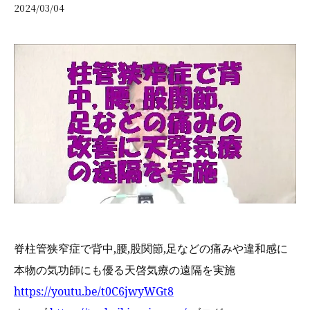
2024/03/04
脊柱管狭窄症で背中,腰,股関節,足などの痛みや違和感に
本物の気功師にも優る
天啓気療の遠隔を実施
https://youtu.be/t0C6jwyWGt8