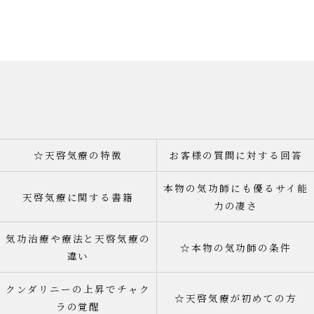
☆天啓気療の特徴
お客様の質問に対する回答
本物の気功師にも優るサイ能
天啓気療に関する書籍
力の凄さ
気功治療や療法と天啓気療の
☆本物の気功師の条件
違い
クンダリニーの上昇でチャク
☆天啓気療が初めての方
ラの覚醒