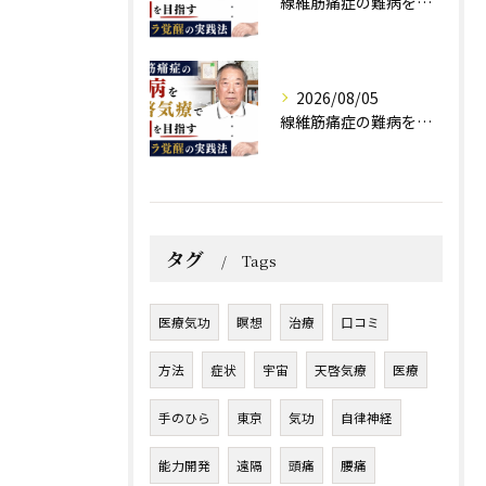
線維筋痛症の難病を天啓気療で寛解を目指すチャクラ覚醒の実践法
2026/08/05
線維筋痛症の難病を天啓気療で寛解を目指すチャクラ覚醒の実践法
タグ
Tags
医療気功
瞑想
治療
口コミ
方法
症状
宇宙
天啓気療
医療
手のひら
東京
気功
自律神経
能力開発
遠隔
頭痛
腰痛