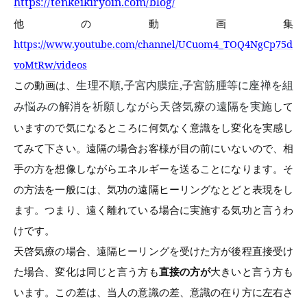
https://tenkeikiryoin.com/blog/
他の動画集
https://www.youtube.com/channel/UCuom4_TOQ4NgCp75d
voMtRw/videos
生理不順
,
子宮内膜症
,
子宮筋腫等に座禅を組
この動画は、
み悩みの解消を祈願しながら天啓気療の遠隔を実施
して
いますので気になるところに何気なく意識をし変化を実感し
てみて下さい。遠隔の場合お客様が目の前にいないので、相
手の方を想像しながらエネルギーを送ることになります。そ
の方法を一般には、気功の遠隔ヒーリングなとどと表現をし
ます。つまり、遠く離れている場合に実施する気功と言うわ
けです。
天啓気療の場合、遠隔ヒーリングを受けた方が後程直接受け
た場合、変化は同じと言う方も
直接の方が
大きいと言う方も
います。この差は、当人の意識の差、意識の在り方に左右さ