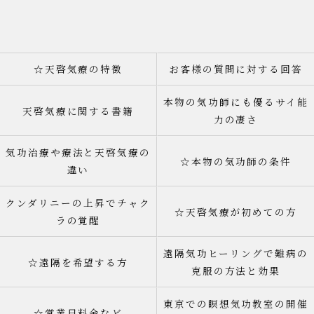
☆天啓気療の特徴
お客様の質問に対する回答
本物の気功師にも優るサイ能
天啓気療に関する書籍
力の凄さ
気功治療や療法と天啓気療の
☆本物の気功師の条件
違い
クンダリニーの上昇でチャク
☆天啓気療が初めての方
ラの覚醒
遠隔気功ヒーリングで難病の
☆遠隔を希望する方
克服の方法と効果
東京での瞑想気功教室の開催
☆営業日料金など