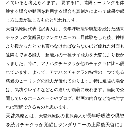
れていると考えられます。 要するに、遠隔ヒーリングを体
験する場合や動画を利用する場合も真剣さによって成果や感
じ方に差が生じるものと思われます。
天啓気療院代表北沢勇人は、長年呼吸法や瞑想を続けた結果
チャクラの覚醒及びクンダリニーの上昇体験をした後、神様
より授かったとでも言わなければならないほど優れた対面も
遠隔もできる能力、超能力の一種サイ能力を天啓により授か
りました。特に、アナハタチャクラが他のチャクラに比べ優
れています。よって、アナハタチャクラの特性の一つである
慈愛のヒーリングの能力が優れております。特に遠隔の場合
は、気功やレイキなどとの違いが顕著に表れます。当院で公
開しているホームページやブログ、動画の内容などを検討す
れば理解できるものと思います。
天啓気療とは、
長年呼吸法や瞑想
天啓気療院の北沢勇人が
を続けチャクラが覚醒しクンダリニーの上昇後天啓によ