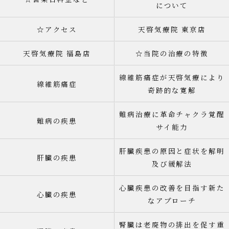
について
☆アクセス
天啓気療院 東京店
天啓気療院 福島店
☆当院の治療の特徴
線維筋痛症が天啓気療により
線維筋痛症
奇跡的な寛解
難病治療に革命チャクラ覚醒
難病の疾患
サイ能力
肝臓疾患の原因と症状を解明
肝臓の疾患
及び緩解法
心臓疾患の改善を目指す新た
心臓の疾患
なアプローチ
腎臓は老廃物の排出を促す重