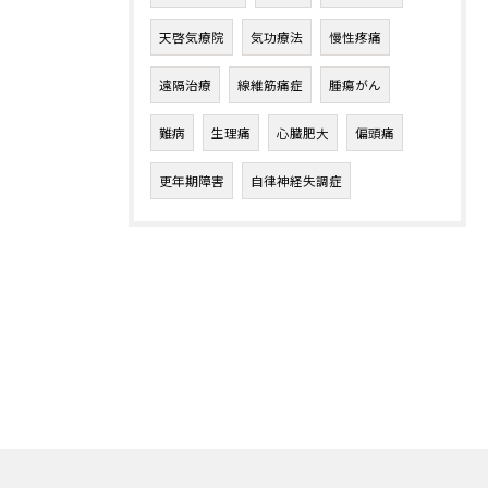
天啓気療院
気功療法
慢性疼痛
遠隔治療
線維筋痛症
腫瘍がん
難病
生理痛
心臓肥大
偏頭痛
更年期障害
自律神経失調症