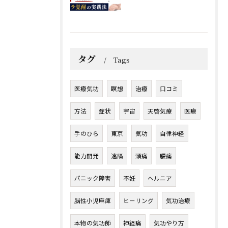
タグ
Tags
医療気功
瞑想
治療
口コミ
方法
症状
宇宙
天啓気療
医療
手のひら
東京
気功
自律神経
能力開発
遠隔
頭痛
腰痛
パニック障害
不妊
ヘルニア
脳性小児麻痺
ヒーリング
気功治療
本物の気功師
神経痛
気功やり方