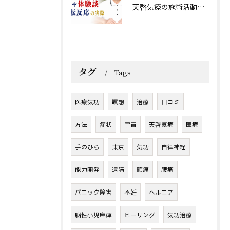
天啓気療の施術活動で得られる効果や体験談と好転反応の実際
タグ
Tags
医療気功
瞑想
治療
口コミ
方法
症状
宇宙
天啓気療
医療
手のひら
東京
気功
自律神経
能力開発
遠隔
頭痛
腰痛
パニック障害
不妊
ヘルニア
脳性小児麻痺
ヒーリング
気功治療