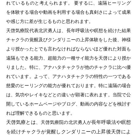
れているものと考えられます。 要するに、遠隔ヒーリング
を体験する場合や動画を利用する場合も真剣さによって成果
や感じ方に差が生じるものと思われます。
天啓気療院代表北沢勇人は、長年呼吸法や瞑想を続けた結果
チャクラの覚醒及びクンダリニーの上昇体験をした後、神様
より授かったとでも言わなければならないほど優れた対面も
遠隔もできる能力、超能力の一種サイ能力を天啓により授か
りました。特に、アナハタチャクラが他のチャクラに比べ優
れています。よって、アナハタチャクラの特性の一つである
慈愛のヒーリングの能力が優れております。特に遠隔の場合
は、気功やレイキなどとの違いが顕著に表れます。当院で公
開しているホームページやブログ、動画の内容などを検討す
れば理解できるものと思います。
天啓気療とは、
長年呼吸法や瞑想
天啓気療院の北沢勇人が
を続けチャクラが覚醒しクンダリニーの上昇後天啓によ