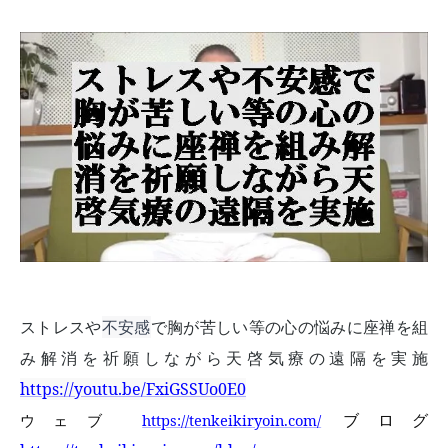
ストレスや
不安感
で胸が苦しい等の心の悩みに座禅を組
み解消を祈願しながら天啓気療の遠隔を実施
https://youtu.be/FxiGSSUo0E0
ブログ
ウェブ
https://tenkeikiryoin.com/