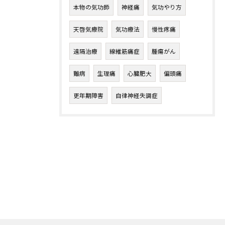
本物の気功師
神経痛
気功やり方
天啓気療院
気功療法
慢性疼痛
遠隔治療
線維筋痛症
腫瘍がん
難病
生理痛
心臓肥大
偏頭痛
更年期障害
自律神経失調症