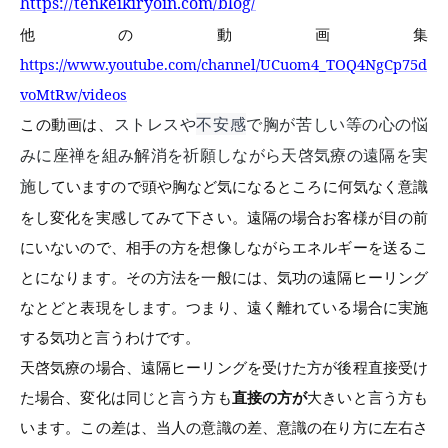
https://tenkeikiryoin.com/blog/
他の動画集
https://www.youtube.com/channel/UCuom4_TOQ4NgCp75d
voMtRw/videos
ストレスや
不安感
で胸が苦しい等の心の悩
この動画は、
みに座禅を組み解消を祈願しながら天啓気療の遠隔を実
施
していますので頭や胸など気になるところに何気なく意識
をし変化を実感してみて下さい。遠隔の場合お客様が目の前
にいないので、相手の方を想像しながらエネルギーを送るこ
とになります。その方法を一般には、気功の遠隔ヒーリング
なとどと表現をします。つまり、遠く離れている場合に実施
する気功と言うわけです。
天啓気療の場合、遠隔ヒーリングを受けた方が後程直接受け
た場合、変化は同じと言う方も
直接の方が
大きいと言う方も
います。この差は、当人の意識の差、意識の在り方に左右さ