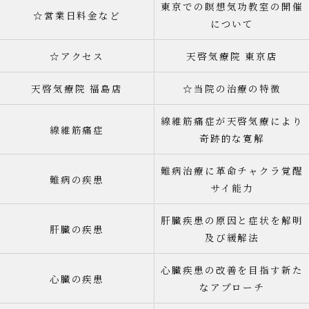
東京での瞑想気功教室の開催
☆営業日料金など
について
☆アクセス
天啓気療院 東京店
天啓気療院 福島店
☆当院の治療の特徴
線維筋痛症が天啓気療により
線維筋痛症
奇跡的な寛解
難病治療に革命チャクラ覚醒
難病の疾患
サイ能力
肝臓疾患の原因と症状を解明
肝臓の疾患
及び緩解法
心臓疾患の改善を目指す新た
心臓の疾患
なアプローチ