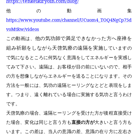
https://tenkeikiryoin.com/blog/
他の動画集
https://www.youtube.com/channel/UCuom4_TOQ4NgCp75d
voMtRw/videos
他の気功師で満足できなかった方へ座禅を
この動画は、
組み祈願をしながら天啓気療の遠隔を実施
していますの
で気になるところに何気なく意識をしてエネルギーを実感し
てみて下さい。遠隔は、お客様が目の前にいないので、相手
の方を想像しながらエネルギーを送ることになります。その
方法を一般には、気功の遠隔ヒーリングなとどと表現をしま
す。つまり、遠く離れている場合に実施する気功と言うわけ
です。
天啓気療の場合、遠隔ヒーリングを受けた方が後程直接受け
た場合、変化は同じと言う方も
直接の方が
大きいと言う方も
います。この差は、当人の意識の差、意識の在り方に左右さ