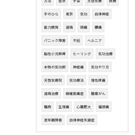
方法
症状
宇宙
天啓気療
医療
手のひら
東京
気功
自律神経
能力開発
遠隔
頭痛
腰痛
パニック障害
不妊
ヘルニア
脳性小児麻痺
ヒーリング
気功治療
本物の気功師
神経痛
気功やり方
天啓気療院
気功療法
慢性疼痛
遠隔治療
線維筋痛症
腫瘍がん
難病
生理痛
心臓肥大
偏頭痛
更年期障害
自律神経失調症