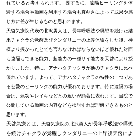
れていると考えられます。 要するに、遠隔ヒーリングを体
験する場合や動画を利用する場合も真剣さによって成果や感
じ方に差が生じるものと思われます。
天啓気療院代表の北沢勇人は、長年呼吸法や瞑想を続けた結
果チャクラの覚醒及びクンダリニーの上昇体験をした後、神
様より授かったとでも言わなければならないほど優れた対面
も遠隔もできる能力、超能力の一種サイ能力を天啓により授
かりました。特に、アナハタチャクラが他のチャクラに比べ
優れています。よって、アナハタチャクラの特性の一つであ
る慈愛のヒーリングの能力が優れております。特に遠隔の場
合は、気功やレイキなどとの違いが顕著に表れます。当院で
公開している動画の内容などを検討すれば理解できるものと
思います。
天啓気療とは、
長年呼吸法や瞑想
天啓気療院の北沢勇人が
を続けチャクラが覚醒しクンダリニーの上昇後天啓によ