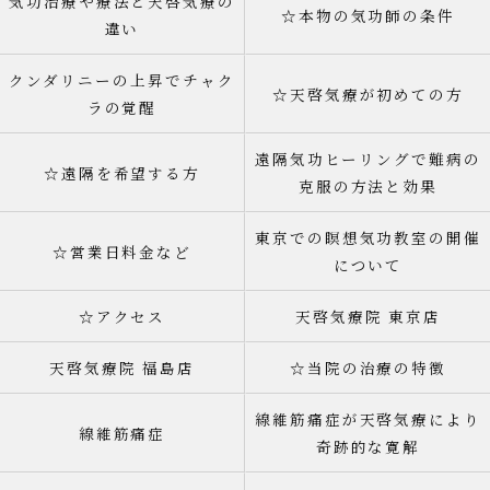
気功治療や療法と天啓気療の
☆本物の気功師の条件
違い
クンダリニーの上昇でチャク
☆天啓気療が初めての方
ラの覚醒
遠隔気功ヒーリングで難病の
☆遠隔を希望する方
克服の方法と効果
東京での瞑想気功教室の開催
☆営業日料金など
について
☆アクセス
天啓気療院 東京店
天啓気療院 福島店
☆当院の治療の特徴
線維筋痛症が天啓気療により
線維筋痛症
奇跡的な寛解