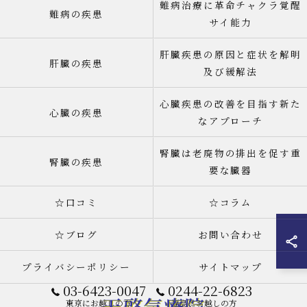
難病治療に革命チャクラ覚醒
難病の疾患
サイ能力
肝臓疾患の原因と症状を解明
肝臓の疾患
及び緩解法
心臓疾患の改善を目指す新た
心臓の疾患
なアプローチ
腎臓は老廃物の排出を促す重
腎臓の疾患
要な臓器
☆口コミ
☆コラム
☆ブログ
お問い合わせ
プライバシーポリシー
サイトマップ
03-6423-0047
0244-22-6823
東京にお越しの方
福島にお越しの方