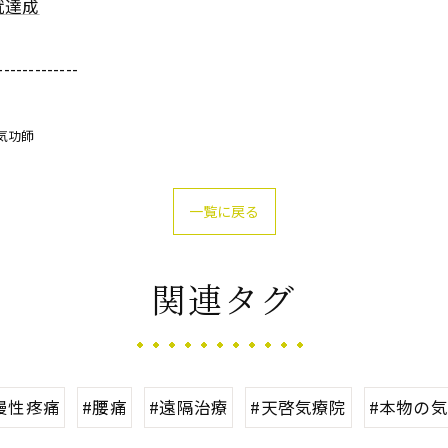
就達成
-------------
気功師
一覧に戻る
関連タグ
慢性疼痛
#腰痛
#遠隔治療
#天啓気療院
#本物の