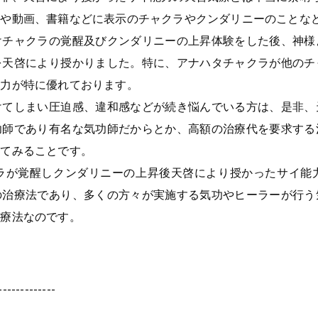
ジや動画、書籍などに表示のチャクラやクンダリニーのことな
けチャクラの覚醒及びクンダリニーの上昇体験をした後、神様
を天啓により授かりました。特に、アナハタチャクラが他のチ
能力が特に優れております。
けてしまい
圧迫感、違和感などが続き悩んでいる方
は、是非、
功師であり有名な気功師だからとか、高額の治療代を要求する
えてみることです。
ラが覚醒しクンダリニーの上昇後天啓により授かったサイ能
の治療法であり、多くの方々が実施する気功やヒーラーが行う
治療法なのです。
-------------