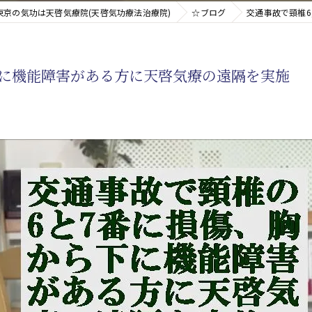
東京の気功は天啓気療院(天啓気功療法治療院)
☆ブログ
交通事故で頸椎6
新たなアプローチ
ら下に機能障害がある方に天啓気療の遠隔を実施
す重要な臓器