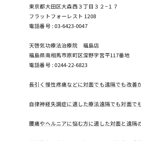
東京都大田区大森西３丁目３２−１７
フラットフォーレスト 1208
電話番号 :
03-6423-0047
天啓気功療法治療院 福島店
福島県南相馬市原町区深野字宮平117番地
電話番号 :
0244-22-6823
長引く慢性疼痛などに対面でも遠隔でも改善
自律神経失調症に適した療法遠隔でも対面で
腰痛やヘルニアに悩む方に適した対面と遠隔