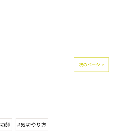
次のページ >
気功師
#気功やり方