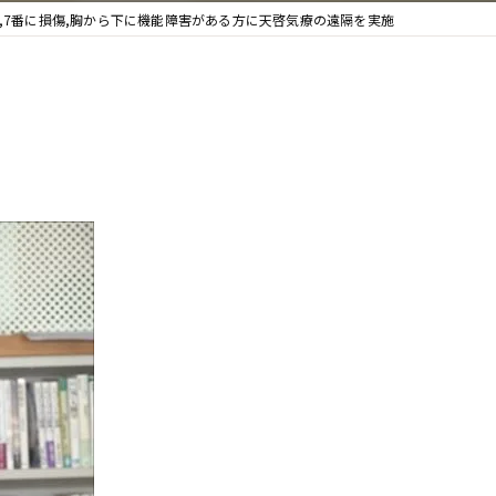
,7番に損傷,胸から下に機能障害がある方に天啓気療の遠隔を実施