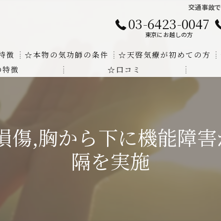
交通事故で
03-6423-0047
東京にお越しの方
特徴
☆本物の気功師の条件
☆天啓気療が初めての方
の特徴
☆口コミ
に対する回答
クンダリニーの上昇でチャクラの覚醒
する書籍
より奇跡的な寛解
に損傷,胸から下に機能障
にも優るサイ能力の凄さ
隔を実施
法と天啓気療の違い
覚醒サイ能力
解明及び緩解法