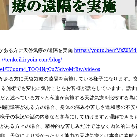
害がある方に天啓気療の遠隔を実施
https://youtu.be/rMsZ0M
s://tenkeikiryoin.com/blog/
nnel/UCuom4_TOQ4NgCp75dvoMtRw/videos
害がある方に天啓気療の遠隔を実施
している様子になります。
よる施術でも変化に気付ことをお客様が話をしています。話す
師だと述べている方々と私達が実施する天啓気療を比較する為
に機能障害がある方
の場合、身体の痛みや苦しさ違和感の不安
の様子の状況や話の内容など参考にして頂けますと理解できる
害がある方
々の場合、精神的な苦しみだけではなく肉体的にも
是非、天啓により授かったサイ能力の天啓気療とは本当に素晴