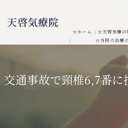
☆ホーム
☆天啓気療の
☆当院の治療
お客様の質問
線維筋痛症
天啓気療に関
線維筋痛症が天啓気療に
交通事故で頸椎6,7番
本物の気功師
難病の疾患
気功治療や療
難病治療に革命チャクラ
肝臓の疾患
肝臓疾患の原因と症状を