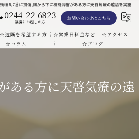
頸椎6,7番に損傷,胸から下に機能障害がある方に天啓気療の遠隔を実施
0244-22-6823
お問い合わせはこちら
福島にお越しの方
☆遠隔を希望する方
☆営業日料金など
☆アクセス
☆コラム
☆ブログ
遠隔気功ヒーリングで難病の克服の方法と効果
東京での瞑想気功教室の開催について
天啓気療院 東京店
天啓気療院 福島店
害がある方に天啓気療の遠