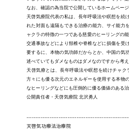
なお、確認の為当院で公開しているホームペー
天啓気療院代表の私は、長年呼吸法や瞑想を続
れた対面も遠隔もできる治療の能力、サイ能力
ャクラの特徴の一つである慈愛のヒーリングの
交通事故などにより頸椎や脊椎などに損傷を受
要するに、本物の気功師だからとか、中国の気
述べていてもダメなものはダメなのですから考
天啓気療とは、長年呼吸法や瞑想を続けチャク
方々にも優る次元のエネルギーを使用する本物
なヒーリングなどにも圧倒的に優る価値のある
公開責任者・天啓気療院 北沢勇人
---------------------------------------------------------
天啓気功療法治療院