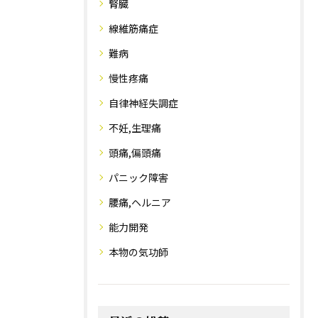
腎臓
線維筋痛症
難病
慢性疼痛
自律神経失調症
不妊,生理痛
頭痛,偏頭痛
パニック障害
腰痛,ヘルニア
能力開発
本物の気功師