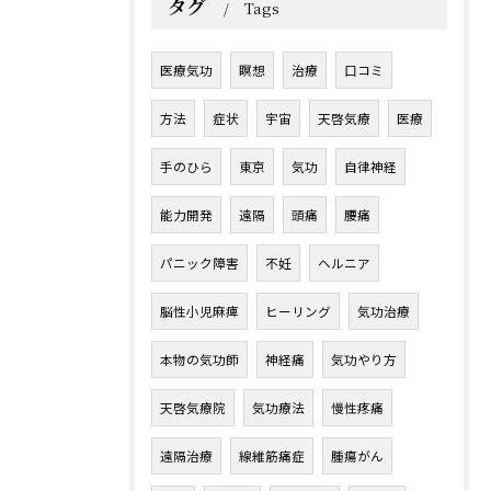
タグ
Tags
医療気功
瞑想
治療
口コミ
方法
症状
宇宙
天啓気療
医療
手のひら
東京
気功
自律神経
能力開発
遠隔
頭痛
腰痛
パニック障害
不妊
ヘルニア
脳性小児麻痺
ヒーリング
気功治療
本物の気功師
神経痛
気功やり方
天啓気療院
気功療法
慢性疼痛
遠隔治療
線維筋痛症
腫瘍がん