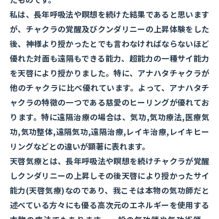
私は、長年呼吸法や瞑想を続けた結果であると思います
が、チャクラの覚醒及びクンダリニーの上昇体験をした
後、神様より授かったとでも言わなければならないほど
優れた対面も遠隔もできる能力、超能力の一種サイ能力
を天啓により授かりました。特に、アナハタチャクラが
他のチャクラに比べ優れています。よって、アナハタチ
ャクラの特徴の一つである慈愛のヒーリングが優れてお
ります。特に遠隔治療の場合は、気功,気功療法,医療気
功,気功整体,遠隔気功,遠隔治療,レイキ治療,レイキヒー
リングなどとの違いが顕著に表れます。
天啓気療とは、長年呼吸法や瞑想を続けチャクラが覚醒
しクンダリニーの上昇しその後天啓により授かったサイ
能力(天啓気療)なのであり、我こそは本物の気功師だと
述べている方々にも優る高次元のエネルギーを使用する