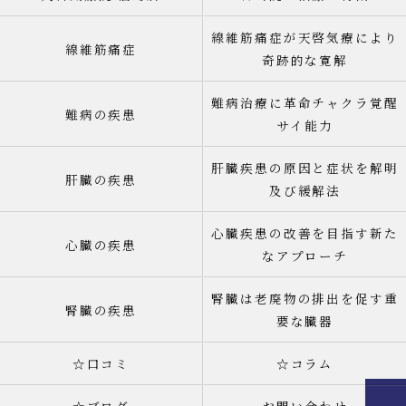
線維筋痛症が天啓気療により
線維筋痛症
奇跡的な寛解
難病治療に革命チャクラ覚醒
難病の疾患
サイ能力
肝臓疾患の原因と症状を解明
肝臓の疾患
及び緩解法
心臓疾患の改善を目指す新た
心臓の疾患
なアプローチ
腎臓は老廃物の排出を促す重
腎臓の疾患
要な臓器
☆口コミ
☆コラム