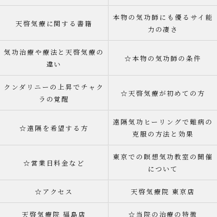
本物の気功師にも優るサイ能
天啓気療に関する書籍
力の凄さ
気功治療や療法と天啓気療の
☆本物の気功師の条件
違い
クンダリニーの上昇でチャク
☆天啓気療が初めての方
ラの覚醒
遠隔気功ヒーリングで難病の
☆遠隔を希望する方
克服の方法と効果
東京での瞑想気功教室の開催
☆営業日料金など
について
☆アクセス
天啓気療院 東京店
天啓気療院 福島店
☆当院の治療の特徴