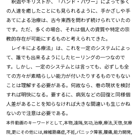
釈迦やキリストが、「ハンド・パワー」によって多く
の人達を癒したことにも見られるように、手かざしや手
あてによる治療は、古今東西を問わず続けられていたの
です。ただ、多くの場合、それは個人の資質や特定の宗
教的存在が可能にするものと考えられてきた。
レイキによる療法」は、これを一定のシステムによっ
て、誰でも出来るようにしたヒーリングの一つなので
す。しかし、一定のシステムとは言っても、必ずしも全
ての方々が素晴らしい能力が付いたりするものでもない
ことは理解する必要がある。何故なら、巷の現状を検討
すれば明快になる。要するに、病気などの回復と同様個
人差があることを知らなければ大きな間違いも生じかね
ないので注意は必要である。
本件動画のキーワードとして,本物,遠隔,気功,治療,療法,天啓,気療
院,更にその他には,線維筋痛症,不妊,パニック障害,腰痛,能力開発,