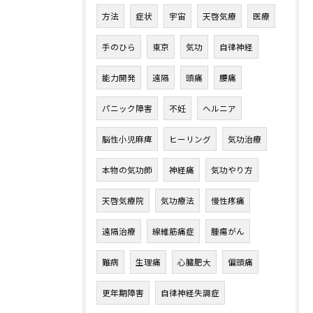
方法
症状
宇宙
天啓気療
医療
手のひら
東京
気功
自律神経
能力開発
遠隔
頭痛
腰痛
パニック障害
不妊
ヘルニア
脳性小児麻痺
ヒーリング
気功治療
本物の気功師
神経痛
気功やり方
天啓気療院
気功療法
慢性疼痛
遠隔治療
線維筋痛症
腫瘍がん
難病
生理痛
心臓肥大
偏頭痛
更年期障害
自律神経失調症