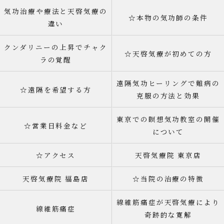
気功治療や療法と天啓気療の
☆本物の気功師の条件
違い
クンダリニーの上昇でチャク
☆天啓気療が初めての方
ラの覚醒
遠隔気功ヒーリングで難病の
☆遠隔を希望する方
克服の方法と効果
東京での瞑想気功教室の開催
☆営業日料金など
について
☆アクセス
天啓気療院 東京店
天啓気療院 福島店
☆当院の治療の特徴
線維筋痛症が天啓気療により
線維筋痛症
奇跡的な寛解