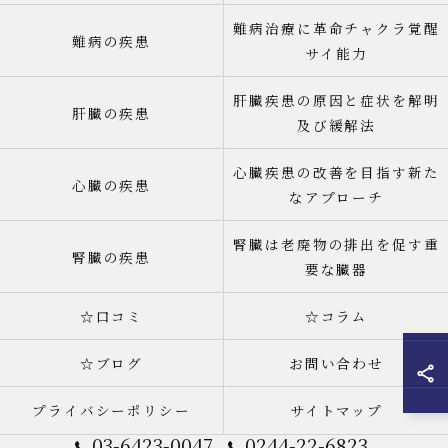
難病治療に革命チャクラ覚醒
難病の疾患
サイ能力
肝臓疾患の原因と症状を解明
肝臓の疾患
及び緩解法
心臓疾患の改善を目指す新た
心臓の疾患
なアプローチ
腎臓は老廃物の排出を促す重
腎臓の疾患
要な臓器
☆口コミ
☆コラム
☆ブログ
お問い合わせ
プライバシーポリシー
サイトマップ
03-6423-0047
0244-22-6823