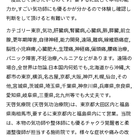
力か,すごい気功師にも優るかが分かるので体験し確認し
判断をして頂けると有難いです。
カテゴリー東京,気功,肝臓病,腎臓病,心臓病,肺,膵臓,前立
腺,更年期障害,自律神経,能力開発,遠隔,難病,線維筋痛症,
脳性小児麻痺,心臓肥大,生理痛,神経痛,偏頭痛,腰痛治療,
パニック障害,不妊治療,ヘルニアなどがあります。遠隔の
場合,全世界は勿論.日本国内何処でも,北海道から沖縄,大
都市の東京,横浜,名古屋,京都,大阪,神戸,札幌,仙台,その
他,宮城県,茨城県,埼玉県,千葉県,神奈川県,兵庫県,奈良県,
愛知県,岐阜県,三重県,北九州等でも大丈夫です。
天啓気療院 (天啓気功治療院)は、東京都大田区内と福島
県南相馬市,要するに東京都内と福島県内にて営業。当院
は、本物の気功師や整体師にも優るチャクラ覚醒者と柔
道整復師が担当する施術院です。様々な症状や痛みの改