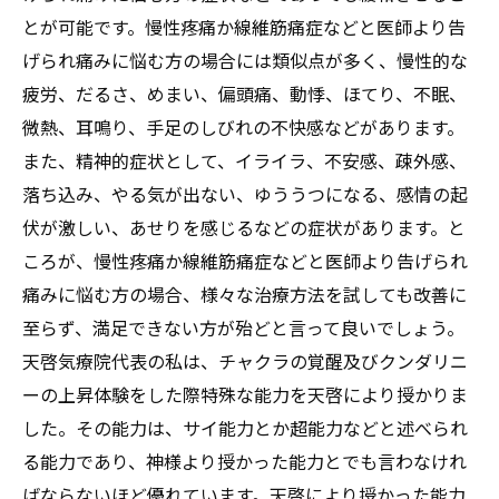
とが可能です。慢性疼痛か線維筋痛症などと医師より告
げられ痛みに悩む方の場合には類似点が多く、慢性的な
疲労、だるさ、めまい、偏頭痛、動悸、ほてり、不眠、
微熱、耳鳴り、手足のしびれの不快感などがあります。
また、精神的症状として、イライラ、不安感、疎外感、
落ち込み、やる気が出ない、ゆううつになる、感情の起
伏が激しい、あせりを感じるなどの症状があります。と
ころが、慢性疼痛か線維筋痛症などと医師より告げられ
痛みに悩む方の場合、様々な治療方法を試しても改善に
至らず、満足できない方が殆どと言って良いでしょう。
天啓気療院代表の私は、チャクラの覚醒及びクンダリニ
ーの上昇体験をした際特殊な能力を天啓により授かりま
した。その能力は、サイ能力とか超能力などと述べられ
る能力であり、神様より授かった能力とでも言わなけれ
ばならないほど優れています。天啓により授かった能力