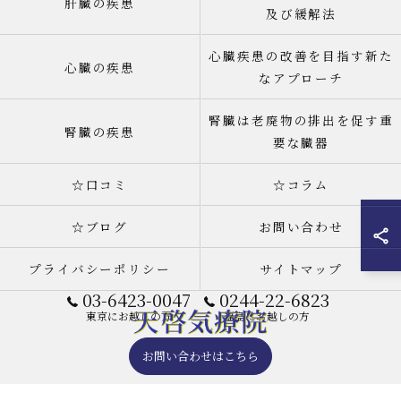
肝臓の疾患
及び緩解法
心臓疾患の改善を目指す新た
心臓の疾患
なアプローチ
腎臓は老廃物の排出を促す重
腎臓の疾患
要な臓器
☆口コミ
☆コラム
☆ブログ
お問い合わせ
プライバシーポリシー
サイトマップ
03-6423-0047
0244-22-6823
東京にお越しの方
福島にお越しの方
お問い合わせはこちら
© 2026 天啓気療院(天啓気功療法治療院) 東京店 ALL RIGHTS RESERVED.