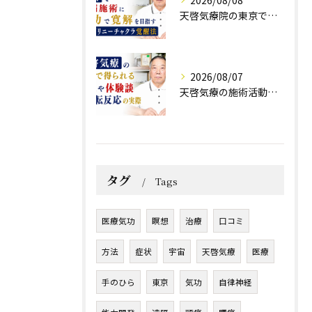
天啓気療院の東京で難病施術に気功で寛解を目指すクンダリニーチャクラ覚醒法
2026/08/07
天啓気療の施術活動で得られる効果や体験談と好転反応の実際
タグ
Tags
医療気功
瞑想
治療
口コミ
方法
症状
宇宙
天啓気療
医療
手のひら
東京
気功
自律神経