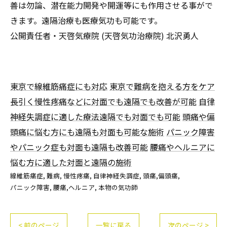
善は勿論、潜在能力開発や開運等にも作用させる事がで
きます。遠隔治療も医療気功も可能です。
公開責任者・天啓気療院 (天啓気功治療院) 北沢勇人
東京で線維筋痛症にも対応
東京で難病を抱える方をケア
長引く慢性疼痛などに対面でも遠隔でも改善が可能
自律
神経失調症に適した療法遠隔でも対面でも可能
頭痛や偏
頭痛に悩む方にも遠隔も対面も可能な施術
パニック障害
やパニック症も対面も遠隔も改善可能
腰痛やヘルニアに
悩む方に適した対面と遠隔の施術
線維筋痛症
難病
慢性疼痛
自律神経失調症
頭痛,偏頭痛
パニック障害
腰痛,ヘルニア
本物の気功師
< 前のページ
一覧に戻る
次のページ >