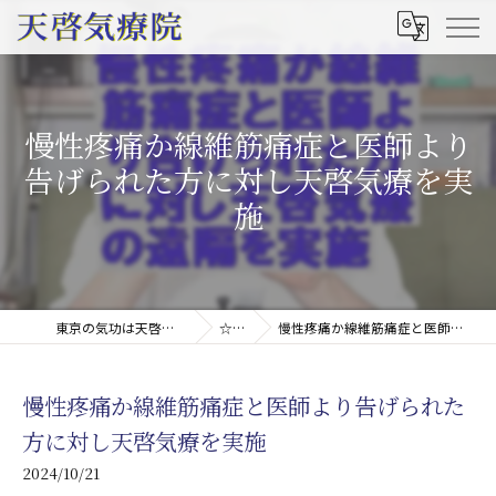
慢性疼痛か線維筋痛症と医師より
告げられた方に対し天啓気療を実
施
東京の気功は天啓気療院(天啓気功療法治療院)
☆ブログ
慢性疼痛か線維筋痛症と医師より告げられた方に対し天啓気療を実施
慢性疼痛か線維筋痛症と医師より告げられた
方に対し天啓気療を実施
2024/10/21