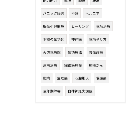
能力開発
遠隔
頭痛
腰痛
パニック障害
不妊
ヘルニア
脳性小児麻痺
ヒーリング
気功治療
本物の気功師
神経痛
気功やり方
天啓気療院
気功療法
慢性疼痛
遠隔治療
線維筋痛症
腫瘍がん
難病
生理痛
心臓肥大
偏頭痛
更年期障害
自律神経失調症