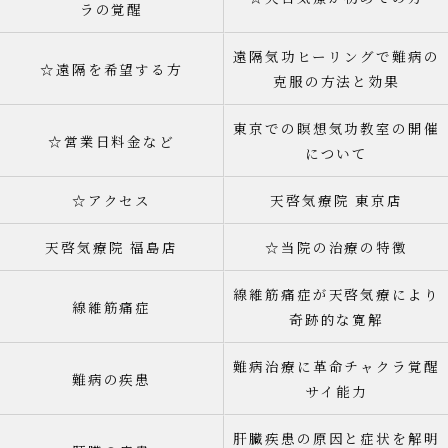
ラの覚醒
遠隔気功ヒーリングで難病の
☆遠隔を希望する方
克服の方法と効果
東京での瞑想気功教室の開催
☆営業日料金など
について
☆アクセス
天啓気療院 東京店
天啓気療院 福島店
☆当院の治療の特徴
線維筋痛症が天啓気療により
線維筋痛症
奇跡的な寛解
難病治療に革命チャクラ覚醒
難病の疾患
サイ能力
肝臓疾患の原因と症状を解明