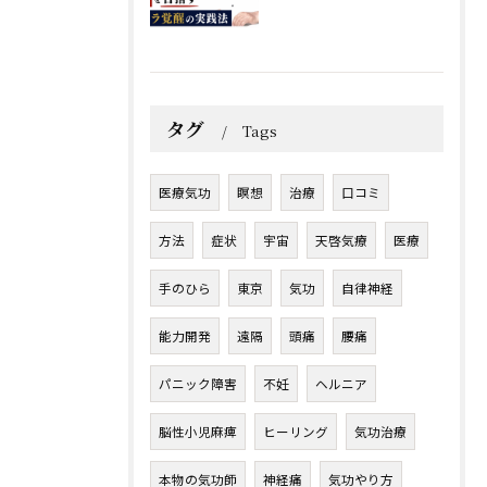
タグ
Tags
医療気功
瞑想
治療
口コミ
方法
症状
宇宙
天啓気療
医療
手のひら
東京
気功
自律神経
能力開発
遠隔
頭痛
腰痛
パニック障害
不妊
ヘルニア
脳性小児麻痺
ヒーリング
気功治療
本物の気功師
神経痛
気功やり方