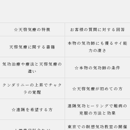
☆天啓気療の特徴
お客様の質問に対する回答
本物の気功師にも優るサイ能
天啓気療に関する書籍
力の凄さ
気功治療や療法と天啓気療の
☆本物の気功師の条件
違い
クンダリニーの上昇でチャク
☆天啓気療が初めての方
ラの覚醒
遠隔気功ヒーリングで難病の
☆遠隔を希望する方
克服の方法と効果
東京での瞑想気功教室の開催