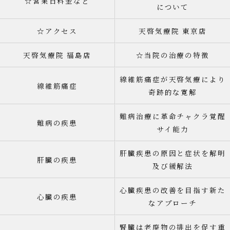
☆営業日料金など
について
☆アクセス
天啓気療院 東京店
天啓気療院 福島店
☆当院の治療の特徴
線維筋痛症が天啓気療により
線維筋痛症
奇跡的な寛解
難病治療に革命チャクラ覚醒
難病の疾患
サイ能力
肝臓疾患の原因と症状を解明
肝臓の疾患
及び緩解法
心臓疾患の改善を目指す新た
心臓の疾患
なアプローチ
腎臓は老廃物の排出を促す重