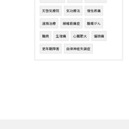
天啓気療院
気功療法
慢性疼痛
遠隔治療
線維筋痛症
腫瘍がん
難病
生理痛
心臓肥大
偏頭痛
更年期障害
自律神経失調症