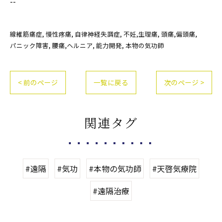
--
線維筋痛症
慢性疼痛
自律神経失調症
不妊,生理痛
頭痛,偏頭痛
パニック障害
腰痛,ヘルニア
能力開発
本物の気功師
< 前のページ
一覧に戻る
次のページ >
関連タグ
#遠隔
#気功
#本物の気功師
#天啓気療院
#遠隔治療