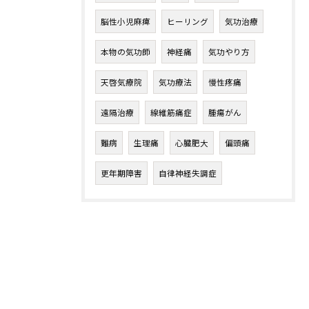
脳性小児麻痺
ヒーリング
気功治療
本物の気功師
神経痛
気功やり方
天啓気療院
気功療法
慢性疼痛
遠隔治療
線維筋痛症
腫瘍がん
難病
生理痛
心臓肥大
偏頭痛
更年期障害
自律神経失調症