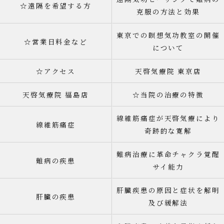
☆遠隔を希望する方
克服の方法と効果
東京での瞑想気功教室の開催
☆営業日料金など
について
☆アクセス
天啓気療院 東京店
天啓気療院 福島店
☆当院の治療の特徴
線維筋痛症が天啓気療により
線維筋痛症
奇跡的な寛解
難病治療に革命チャクラ覚醒
難病の疾患
サイ能力
肝臓疾患の原因と症状を解明
肝臓の疾患
及び緩解法