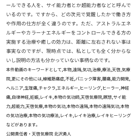
ールできる人を、サイ能力者とか超能力者などと呼んで
いるのです。ですから、どの次元で覚醒したかで働き方
や作用の仕方が全く違うのです。ただ、アストラルエネ
ルギーやカラーナエネルギーをコントロールできる方の
実施する治療や癒しの効力は、距離に左右されない事は
事実なのですが、現時点では、私としても全く分からな
いし説明の方法も分かっていない事柄なのです。
本件動画のキーワードとして,本物,遠隔,気功,治療,療法,天啓,気療
院,更にその他には,線維筋痛症,不妊,パニック障害,腰痛,能力開発,
ヘルニア,生理痛,チャクラ,エネルギー,ヒーリング,ヒーラー,神経
痛,自律神経,妊娠,レイキ,本物の気功師,天啓気療院,瞑想,サイ能
力,超能力,天啓気療,本物の気功,本物の遠隔,本物の遠隔気功,本物
の気功治療,本物の気功療法,レイキ,レイキ治療,レイキヒーリング
などがあります。
公開責任者・天啓気療院 北沢勇人