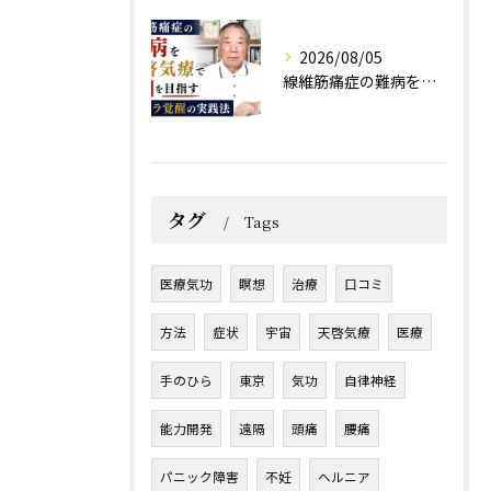
2026/08/05
線維筋痛症の難病を天啓気療で寛解を目指すチャクラ覚醒の実践法
タグ
Tags
医療気功
瞑想
治療
口コミ
方法
症状
宇宙
天啓気療
医療
手のひら
東京
気功
自律神経
能力開発
遠隔
頭痛
腰痛
パニック障害
不妊
ヘルニア