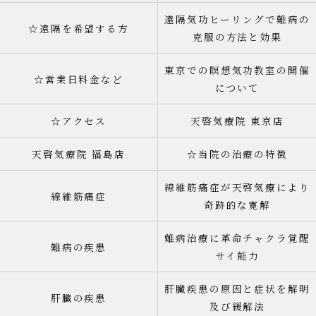
遠隔気功ヒーリングで難病の
☆遠隔を希望する方
克服の方法と効果
東京での瞑想気功教室の開催
☆営業日料金など
について
☆アクセス
天啓気療院 東京店
天啓気療院 福島店
☆当院の治療の特徴
線維筋痛症が天啓気療により
線維筋痛症
奇跡的な寛解
難病治療に革命チャクラ覚醒
難病の疾患
サイ能力
肝臓疾患の原因と症状を解明
肝臓の疾患
及び緩解法