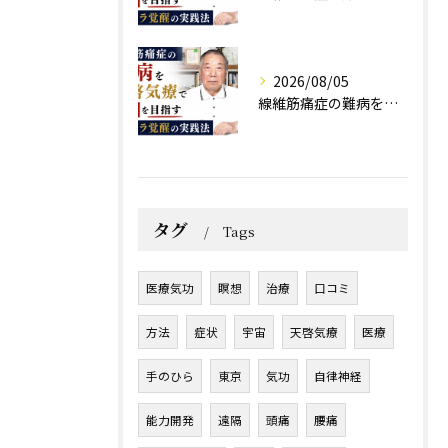
2026/08/05
線維筋痛症の難病を天啓気療で寛解を目指すチャクラ覚醒の実践法
タグ
Tags
医療気功
瞑想
治療
口コミ
方法
症状
宇宙
天啓気療
医療
手のひら
東京
気功
自律神経
能力開発
遠隔
頭痛
腰痛