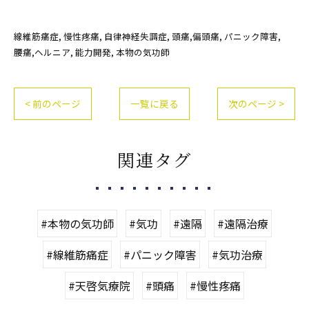
線維筋痛症
慢性疼痛
自律神経失調症
頭痛,偏頭痛
パニック障害
腰痛,ヘルニア
能力開発
本物の気功師
< 前のページ
一覧に戻る
次のページ >
関連タグ
#本物の気功師
#気功
#遠隔
#遠隔治療
#線維筋痛症
#パニック障害
#気功治療
#天啓気療院
#頭痛
#慢性疼痛