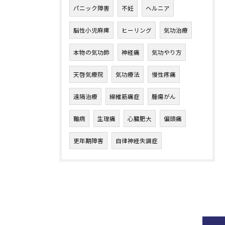
パニック障害
不妊
ヘルニア
脳性小児麻痺
ヒーリング
気功治療
本物の気功師
神経痛
気功やり方
天啓気療院
気功療法
慢性疼痛
遠隔治療
線維筋痛症
腫瘍がん
難病
生理痛
心臓肥大
偏頭痛
更年期障害
自律神経失調症