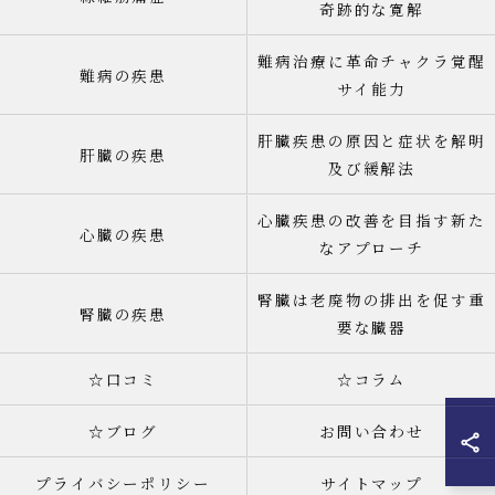
奇跡的な寛解
難病治療に革命チャクラ覚醒
難病の疾患
サイ能力
肝臓疾患の原因と症状を解明
肝臓の疾患
及び緩解法
心臓疾患の改善を目指す新た
心臓の疾患
なアプローチ
腎臓は老廃物の排出を促す重
腎臓の疾患
要な臓器
☆口コミ
☆コラム
☆ブログ
お問い合わせ
プライバシーポリシー
サイトマップ