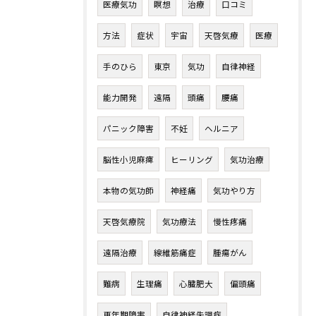
医療気功
瞑想
治療
口コミ
方法
症状
宇宙
天啓気療
医療
手のひら
東京
気功
自律神経
能力開発
遠隔
頭痛
腰痛
パニック障害
不妊
ヘルニア
脳性小児麻痺
ヒーリング
気功治療
本物の気功師
神経痛
気功やり方
天啓気療院
気功療法
慢性疼痛
遠隔治療
線維筋痛症
腫瘍がん
難病
生理痛
心臓肥大
偏頭痛
更年期障害
自律神経失調症