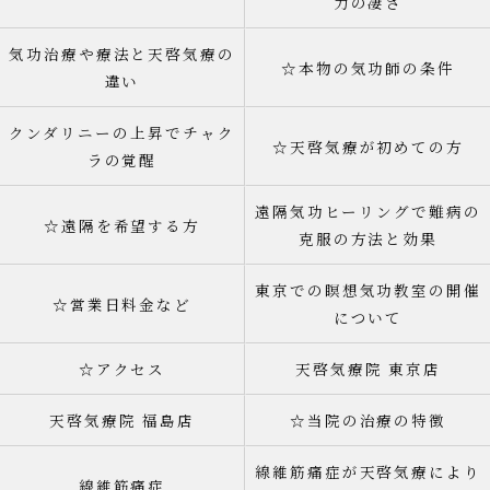
力の凄さ
気功治療や療法と天啓気療の
☆本物の気功師の条件
違い
クンダリニーの上昇でチャク
☆天啓気療が初めての方
ラの覚醒
遠隔気功ヒーリングで難病の
☆遠隔を希望する方
克服の方法と効果
東京での瞑想気功教室の開催
☆営業日料金など
について
☆アクセス
天啓気療院 東京店
天啓気療院 福島店
☆当院の治療の特徴
線維筋痛症が天啓気療により
線維筋痛症