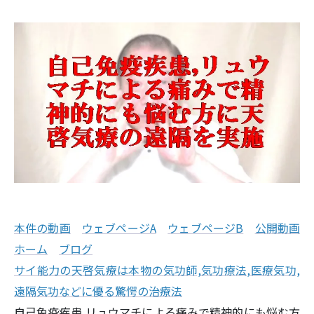
本件の動画
ウェブページA
ウェブページB
公開動画
ホーム
ブログ
サイ能力の天啓気療は本物の気功師,気功療法,医療気功,
遠隔気功などに優る驚愕の治療法
自己免疫疾患,リュウマチによる痛みで精神的にも悩む方