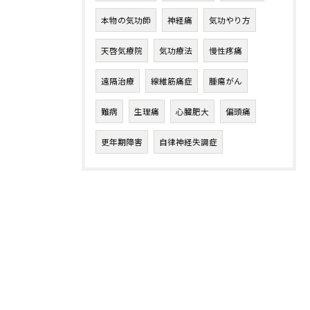
本物の気功師
神経痛
気功やり方
天啓気療院
気功療法
慢性疼痛
遠隔治療
線維筋痛症
腫瘍がん
難病
生理痛
心臓肥大
偏頭痛
更年期障害
自律神経失調症