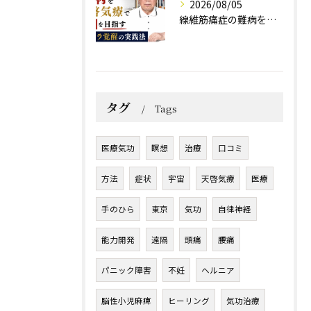
2026/08/05
線維筋痛症の難病を天啓気療で寛解を目指すチャクラ覚醒の実践法
タグ
Tags
医療気功
瞑想
治療
口コミ
方法
症状
宇宙
天啓気療
医療
手のひら
東京
気功
自律神経
能力開発
遠隔
頭痛
腰痛
パニック障害
不妊
ヘルニア
脳性小児麻痺
ヒーリング
気功治療