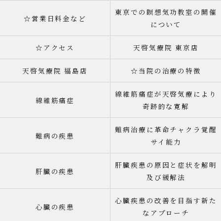
東京での瞑想気功教室の開催
☆営業日料金など
について
☆アクセス
天啓気療院 東京店
天啓気療院 福島店
☆当院の治療の特徴
線維筋痛症が天啓気療により
線維筋痛症
奇跡的な寛解
難病治療に革命チャクラ覚醒
難病の疾患
サイ能力
肝臓疾患の原因と症状を解明
肝臓の疾患
及び緩解法
心臓疾患の改善を目指す新た
心臓の疾患
なアプローチ