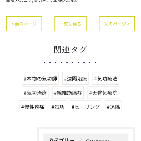
腰痛,ヘルニア
能力開発
本物の気功師
< 前のページ
一覧に戻る
次のページ >
関連タグ
#本物の気功師
#遠隔治療
#気功療法
#気功治療
#線維筋痛症
#天啓気療院
#慢性疼痛
#気功
#ヒーリング
#遠隔
カテゴリー
Categories