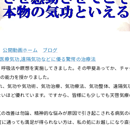
公開動画ホーム
ブログ
,医療気功,遠隔気功などに優る驚愕の治療法
り呼吸法や瞑想を実施してきました。その甲斐あってか、チャ
物の能力を授かりました。
れ、気功や気功術、気功治療、気功療法、気功整体、遠隔気
ないほど優れています。ですから、皆様にも少しでも天啓気療
気の改善は勿論、精神的な悩みが原因で引き起こされる病気の
室に通っても満足が得られない方は、私の処にお越しになり