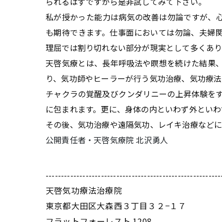
られるはずですから是非試してみて下さい。
私が授かった能力は病気の改善は勿論ですが、
も期待できます。仕事面においては勿論、夫婦
理屈では割り切れない部分が現実として多くあり
天啓気療とは、長年呼吸法や瞑想を続けた結果
り、気功師やヒーラーが行う気功治療、気功療法
チャクラの覚醒及びクンダリニーの上昇体験を
に包まれます。更に、身体の内といわず外といわ
その後、気功治療や遠隔気功、レイキ治療などに
公開責任者・天啓気療院 北沢勇人
---------------------------------------------------------
天啓気功療法治療院
東京都大田区大森西３丁目３２−１７
フラットフォーレスト 1208