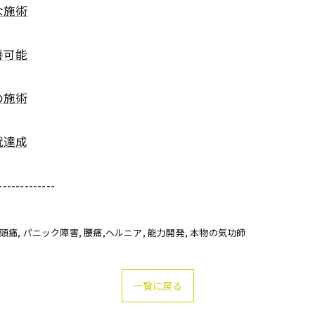
な施術
善可能
の施術
就達成
-------------
偏頭痛
パニック障害
腰痛,ヘルニア
能力開発
本物の気功師
一覧に戻る