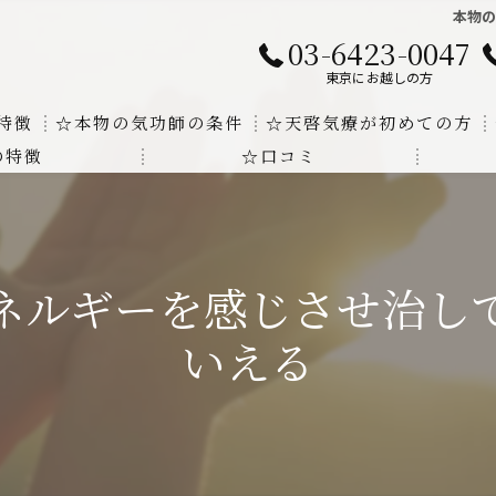
本物
03-6423-0047
東京にお越しの方
特徴
☆本物の気功師の条件
☆天啓気療が初めての方
の特徴
☆口コミ
に対する回答
クンダリニーの上昇でチャクラの覚醒
する書籍
より奇跡的な寛解
ネルギーを感じさせ治し
にも優るサイ能力の凄さ
いえる
法と天啓気療の違い
覚醒サイ能力
解明及び緩解法