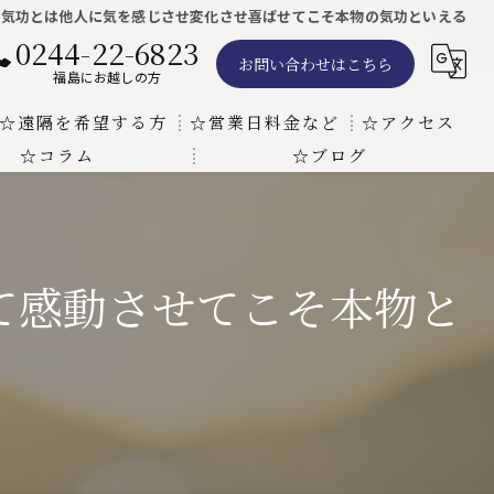
の気功とは他人に気を感じさせ変化させ喜ばせてこそ本物の気功といえる
0244-22-6823
お問い合わせはこちら
福島にお越しの方
☆遠隔を希望する方
☆営業日料金など
☆アクセス
☆コラム
☆ブログ
遠隔気功ヒーリングで難病の克服の方法と効果
東京での瞑想気功教室の開催について
天啓気療院 東京店
天啓気療院 福島店
て感動させてこそ本物と