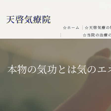
☆ホーム
☆天啓気療の
☆当院の治療
お客様の質問
線維筋痛症
天啓気療に関
線維筋痛症が天啓気療に
本物の気功とは気のエ
本物の気功師
難病の疾患
気功治療や療
難病治療に革命チャクラ
肝臓の疾患
肝臓疾患の原因と症状を