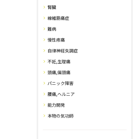
腎臓
線維筋痛症
難病
慢性疼痛
自律神経失調症
不妊,生理痛
頭痛,偏頭痛
パニック障害
腰痛,ヘルニア
能力開発
本物の気功師