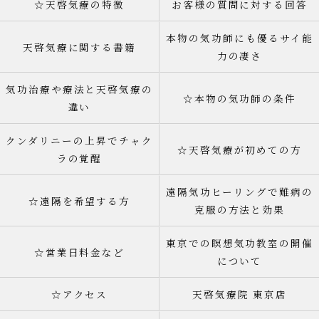
☆天啓気療の特徴
お客様の質問に対する回答
本物の気功師にも優るサイ能
天啓気療に関する書籍
力の凄さ
気功治療や療法と天啓気療の
☆本物の気功師の条件
違い
クンダリニーの上昇でチャク
☆天啓気療が初めての方
ラの覚醒
遠隔気功ヒーリングで難病の
☆遠隔を希望する方
克服の方法と効果
東京での瞑想気功教室の開催
☆営業日料金など
について
☆アクセス
天啓気療院 東京店