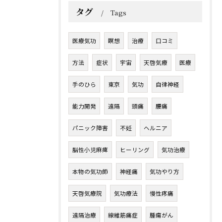
タグ
Tags
医療気功
瞑想
治療
口コミ
方法
症状
宇宙
天啓気療
医療
手のひら
東京
気功
自律神経
能力開発
遠隔
頭痛
腰痛
パニック障害
不妊
ヘルニア
脳性小児麻痺
ヒーリング
気功治療
本物の気功師
神経痛
気功やり方
天啓気療院
気功療法
慢性疼痛
遠隔治療
線維筋痛症
腫瘍がん