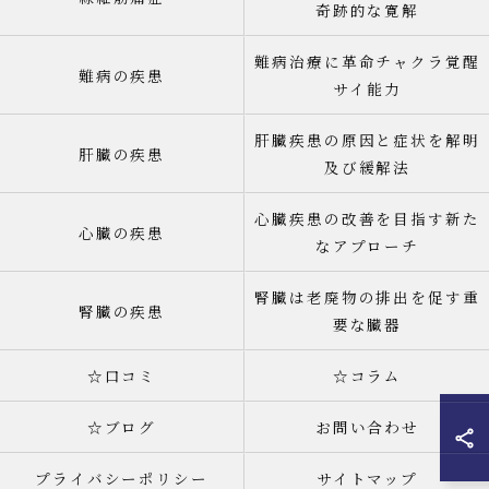
奇跡的な寛解
難病治療に革命チャクラ覚醒
難病の疾患
サイ能力
肝臓疾患の原因と症状を解明
肝臓の疾患
及び緩解法
心臓疾患の改善を目指す新た
心臓の疾患
なアプローチ
腎臓は老廃物の排出を促す重
腎臓の疾患
要な臓器
☆口コミ
☆コラム
☆ブログ
お問い合わせ
プライバシーポリシー
サイトマップ