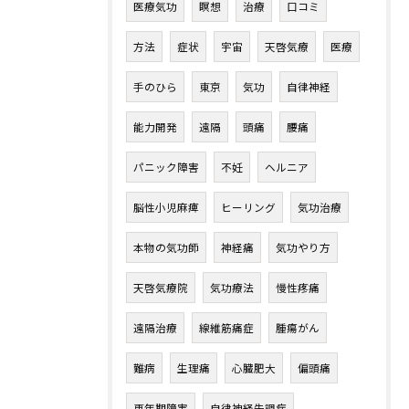
医療気功
瞑想
治療
口コミ
方法
症状
宇宙
天啓気療
医療
手のひら
東京
気功
自律神経
能力開発
遠隔
頭痛
腰痛
パニック障害
不妊
ヘルニア
脳性小児麻痺
ヒーリング
気功治療
本物の気功師
神経痛
気功やり方
天啓気療院
気功療法
慢性疼痛
遠隔治療
線維筋痛症
腫瘍がん
難病
生理痛
心臓肥大
偏頭痛
更年期障害
自律神経失調症