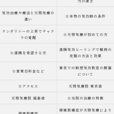
力の凄さ
気功治療や療法と天啓気療の
☆本物の気功師の条件
違い
クンダリニーの上昇でチャク
☆天啓気療が初めての方
ラの覚醒
遠隔気功ヒーリングで難病の
☆遠隔を希望する方
克服の方法と効果
東京での瞑想気功教室の開催
☆営業日料金など
について
☆アクセス
天啓気療院 東京店
天啓気療院 福島店
☆当院の治療の特徴
線維筋痛症が天啓気療により
線維筋痛症