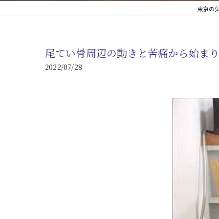
東京の
心臓の疾患
心臓疾患の改善を目指す
尾てい骨周辺の動きと苦痛から始ま
腎臓の疾患
2022/07/28
腎臓は老廃物の排出を促