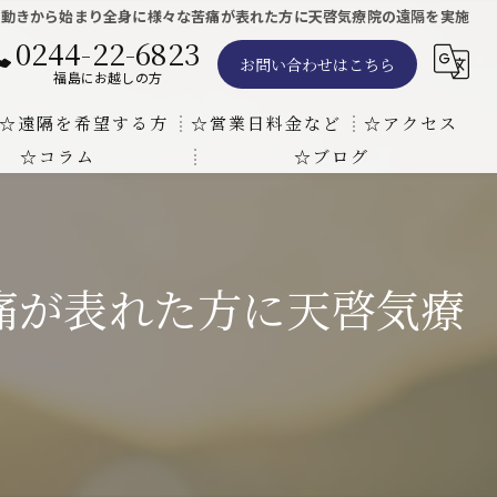
の動きから始まり全身に様々な苦痛が表れた方に天啓気療院の遠隔を実施
0244-22-6823
お問い合わせはこちら
福島にお越しの方
☆遠隔を希望する方
☆営業日料金など
☆アクセス
☆コラム
☆ブログ
遠隔気功ヒーリングで難病の克服の方法と効果
東京での瞑想気功教室の開催について
天啓気療院 東京店
天啓気療院 福島店
痛が表れた方に天啓気療