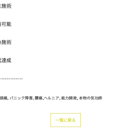
な施術
善可能
の施術
就達成
-------------
偏頭痛
パニック障害
腰痛,ヘルニア
能力開発
本物の気功師
一覧に戻る