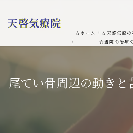
☆ホーム
☆天啓気療の
☆当院の治療
お客様の質問
線維筋痛症
天啓気療に関
線維筋痛症が天啓気療に
尾てい骨周辺の動きと
本物の気功師
難病の疾患
気功治療や療
難病治療に革命チャクラ
肝臓の疾患
肝臓疾患の原因と症状を