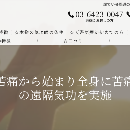
尾てい骨周辺
03-6423-0047
東京にお越しの方
特徴
☆本物の気功師の条件
☆天啓気療が初めての方
の特徴
☆口コミ
に対する回答
クンダリニーの上昇でチャクラの覚醒
する書籍
より奇跡的な寛解
苦痛から始まり全身に苦
にも優るサイ能力の凄さ
の遠隔気功を実施
法と天啓気療の違い
覚醒サイ能力
解明及び緩解法