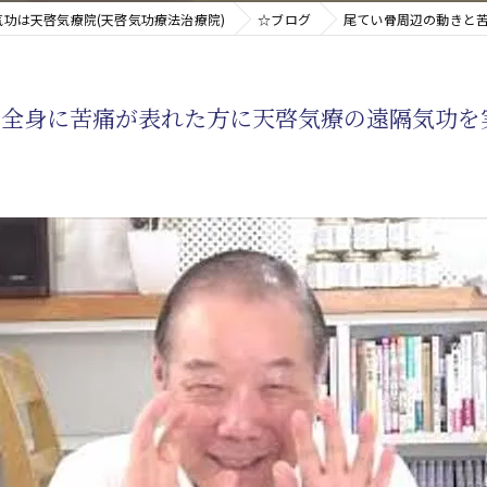
気功は天啓気療院(天啓気功療法治療院)
☆ブログ
尾てい骨周辺の動きと
新たなアプローチ
り全身に苦痛が表れた方に天啓気療の遠隔気功を
す重要な臓器