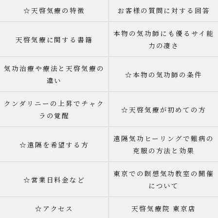
☆天啓気療の特徴
お客様の質問に対する回答
本物の気功師にも優るサイ能
天啓気療に関する書籍
力の凄さ
気功治療や療法と天啓気療の
☆本物の気功師の条件
違い
クンダリニーの上昇でチャク
☆天啓気療が初めての方
ラの覚醒
遠隔気功ヒーリングで難病の
☆遠隔を希望する方
克服の方法と効果
東京での瞑想気功教室の開催
☆営業日料金など
について
☆アクセス
天啓気療院 東京店