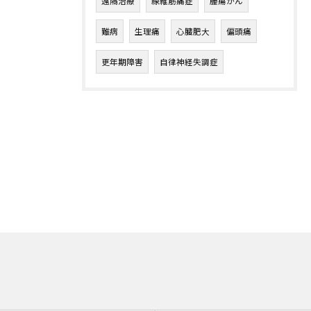
遠隔治療
線維筋痛症
腫瘍がん
難病
生理痛
心臓肥大
偏頭痛
更年期障害
自律神経失調症