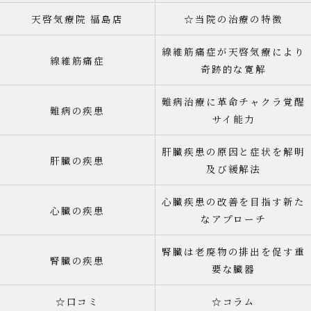
天啓気療院 福島店
☆当院の治療の特徴
線維筋痛症が天啓気療により
線維筋痛症
奇跡的な寛解
難病治療に革命チャクラ覚醒
難病の疾患
サイ能力
肝臓疾患の原因と症状を解明
肝臓の疾患
及び緩解法
心臓疾患の改善を目指す新た
心臓の疾患
なアプローチ
腎臓は老廃物の排出を促す重
腎臓の疾患
要な臓器
☆口コミ
☆コラム