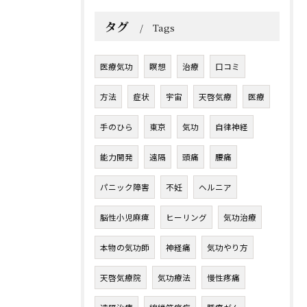
タグ
Tags
医療気功
瞑想
治療
口コミ
方法
症状
宇宙
天啓気療
医療
手のひら
東京
気功
自律神経
能力開発
遠隔
頭痛
腰痛
パニック障害
不妊
ヘルニア
脳性小児麻痺
ヒーリング
気功治療
本物の気功師
神経痛
気功やり方
天啓気療院
気功療法
慢性疼痛