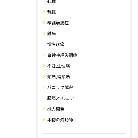
心臓
腎臓
線維筋痛症
難病
慢性疼痛
自律神経失調症
不妊,生理痛
頭痛,偏頭痛
パニック障害
腰痛,ヘルニア
能力開発
本物の気功師