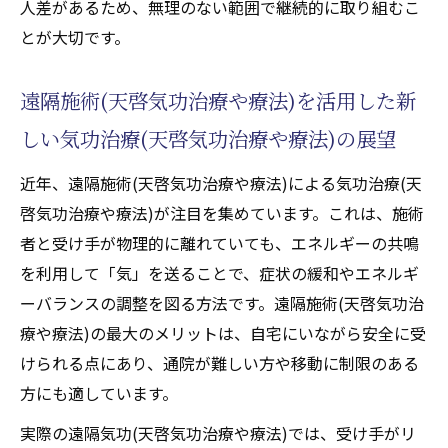
人差があるため、無理のない範囲で継続的に取り組むこ
天啓気功治療や療法でのクンダリニー活性
とが大切です。
化を目指すセルフケア法
天啓気功治療や療法で活性化するチャクラ
遠隔施術(天啓気功治療や療法)を活用した新
への意識を高める呼吸と瞑想
脊椎管狭窄症の痛み緩和に役立つ気功(天啓
しい気功治療(天啓気功治療や療法)の展望
気功治療や療法)動作
近年、遠隔施術(天啓気功治療や療法)による気功治療(天
天啓気功治療や療法で活性化するチャクラを活
啓気功治療や療法)が注目を集めています。これは、施術
かした脊椎管狭窄症セルフケア入門
者と受け手が物理的に離れていても、エネルギーの共鳴
気功治療(天啓気功治療や療法)が導くチャク
を利用して「気」を送ることで、症状の緩和やエネルギ
ラバランス調整の秘訣
ーバランスの調整を図る方法です。遠隔施術(天啓気功治
セルフケアで意識したい天啓気功治療や療
療や療法)の最大のメリットは、自宅にいながら安全に受
法で活性化するチャクラの役割とは
けられる点にあり、通院が難しい方や移動に制限のある
脊椎管狭窄症改善に有効な天啓気功治療や
方にも適しています。
療法で活性化するチャクラ運動法
実際の遠隔気功(天啓気功治療や療法)では、受け手がリ