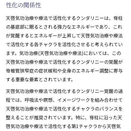
ら感じた日々の効果
性化の関係性
天啓気功治療や療法で活性化するクンダリニー
天啓気功治療や療法で活性化するクンダリニーは、脊柱
と天啓気功治療や療法で活性化するチャクラ覚
の基底部に眠るとされる強力なエネルギーであり、これ
醒の実践法解説
が覚醒するとエネルギーが上昇して天啓気功治療や療法
気功治療(天啓気功治療や療法)でクンダリニ
で活性化する各チャクラを活性化させると考えられてい
ー覚醒を目指す導入法
ます。気功治療(天啓気功治療や療法)においては、この
天啓気功治療や療法で活性化するチャクラ
天啓気功治療や療法で活性化するクンダリニーの覚醒が
ごとの役割と気功治療(天啓気功治療や療法)
脊椎管狭窄症の症状緩和や全身のエネルギー調整に寄与
の関係性
する重要な要素とされています。
脊椎管狭窄症に適した天啓気功治療や療法
天啓気功治療や療法で活性化するクンダリニー覚醒の過
でのクンダリニー活性手法
程では、呼吸法や瞑想、イメージワークを組み合わせて
遠隔施術(天啓気功治療や療法)と天啓気功治
天啓気功治療や療法で活性化するチャクラのバランスを
療や療法で活性化するチャクラ覚醒の安全
整えることが推奨されています。特に、脊柱に沿った天
な進め方
啓気功治療や療法で活性化する第1チャクラから天啓気