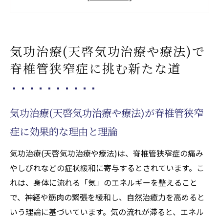
遠隔施術(天啓気功治療や療法)を活用した新
しい気功治療(天啓気功治療や療法)の展望
天啓気功治療や療法で活性化するクンダリ
気功治療(天啓気功治療や療法)で
ニー覚醒と天啓気功治療や療法でのチャク
脊椎管狭窄症に挑む新たな道
ラ活性化の関係性
脊椎管狭窄症の痛み緩和と気功治療(天啓気
功治療や療法)の実践例
気功治療(天啓気功治療や療法)が脊椎管狭窄
天啓気功治療や療法で活性化するチャクラ
を通じたエネルギー調整の重要性
症に効果的な理由と理論
天啓気功治療や療法で活性化するクンダリニー
気功治療(天啓気功治療や療法)は、脊椎管狭窄症の痛み
覚醒がもたらす遠隔施術(天啓気功治療や療法)
やしびれなどの症状緩和に寄与するとされています。こ
の力
れは、身体に流れる「気」のエネルギーを整えること
気功治療(天啓気功治療や療法)によるクンダ
で、神経や筋肉の緊張を緩和し、自然治癒力を高めると
リニー覚醒の仕組み
いう理論に基づいています。気の流れが滞ると、エネル