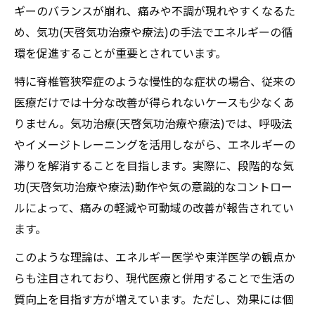
遠隔施術(天啓気功治療や療法)で感じるエネ
ギーのバランスが崩れ、痛みや不調が現れやすくなるた
ルギー変化の具体例
め、気功(天啓気功治療や療法)の手法でエネルギーの循
天啓気功治療や療法で活性化するチャクラ
環を促進することが重要とされています。
とクンダリニーの相互作用について
特に脊椎管狭窄症のような慢性的な症状の場合、従来の
脊椎管狭窄症に遠隔気功治療(天啓気功治療
医療だけでは十分な改善が得られないケースも少なくあ
や療法)が選ばれる背景
りません。気功治療(天啓気功治療や療法)では、呼吸法
天啓気功治療や療法で活性化するクンダリ
やイメージトレーニングを活用しながら、エネルギーの
ニー覚醒体験談から学ぶ実践効果
滞りを解消することを目指します。実際に、段階的な気
自宅でできる気功治療(天啓気功治療や療法)に
功(天啓気功治療や療法)動作や気の意識的なコントロー
よる症状緩和術
ルによって、痛みの軽減や可動域の改善が報告されてい
ます。
気功治療(天啓気功治療や療法)を日常に取り
入れる基本ポイント
このような理論は、エネルギー医学や東洋医学の観点か
遠隔施術(天啓気功治療や療法)のメリットと
らも注目されており、現代医療と併用することで生活の
自宅実践のコツ
質向上を目指す方が増えています。ただし、効果には個