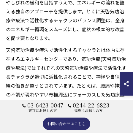
やしびれの緩和を目指すうえで、エネルギーの流れを整
える独自のアプローチを提供します。とくに天啓気功治
療や療法で活性化するチャクラのバランス調整は、全身
のエネルギー循環をスムーズにし、症状の根本的な改善
を促す要となります。
天啓気功治療や療法で活性化するチャクラとは体内に存
在するエネルギーセンターであり、気功治療(天啓気功治
療や療法)ではそれぞれの天啓気功治療や療法で活性化す
るチャクラが適切に活性化されることで、神経や自律神
経の働きが整うとされています。たとえば、腰痛や神経
の不調が現れやすい脊椎周辺にフォーカスした気功療法
(天啓気功治療や療法)を行うことで、痛みの軽減や可動
03-6423-0047
0244-22-6823
東京にお越しの方
福島にお越しの方
域の向上が期待できます。
遠隔施術(天啓気功治療や療法)の場合でも、施術者が意
お問い合わせはこちら
識を集中してエネルギーを送ることで、受け手側の天啓