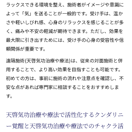
天啓気功治療や療法で活性化するクンダリ
ラックスできる環境を整え、施術者がイメージや意識に
ニーの覚醒を促すセルフアプローチ
よって「気」を送ることが一般的です。受け手は、温か
気功治療(天啓気功治療や療法)のセルフケア
さや軽いしびれ感、心身のリラックスを感じることが多
実践で得られる変化
く、痛みや不安の軽減が期待できます。ただし、効果を
最大限に引き出すためには、受け手の心身の受容性や信
エネルギーの流れ整える遠隔気功(天啓気功治療
頼関係が重要です。
や療法)体験記
遠隔施術(天啓気功治療や療法)による気功治
遠隔施術(天啓気功治療や療法)は、従来の対面施術と併
療(天啓気功治療や療法)の体感談と変化
用することで、より高い効果を目指すことも可能です。
脊椎管狭窄症とエネルギー流の関係性解説
初めての方は、事前に施術の流れや注意点を確認し、不
安な点があれば専門家に相談することをおすすめしま
天啓気功治療や療法で活性化するクンダリ
す。
ニー覚醒がもたらす心身の変容
天啓気功治療や療法でのチャクラ活性化に
天啓気功治療や療法で活性化するクンダリニ
成功した実践者の声
ー覚醒と天啓気功治療や療法でのチャクラ活
遠隔気功治療(天啓気功治療や療法)の開始か