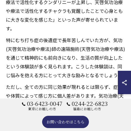
療法で活性化するクンダリニーが上昇し、天啓気功治療
や療法で活性化するチャクラも覚醒したことで心身とも
に大きな変化を感じた」といった声が寄せられていま
す。
特にむち打ち症の後遺症で長年苦しんでいた方が、気功
(天啓気功治療や療法)師の遠隔施術(天啓気功治療や療法)
を通じて精神的にも前向きになり、生活の質が向上した
という体験談が多く見られます。こうした体験談は、同
じ悩みを抱える方にとって大きな励みとなるでしょう。
ただし、全ての方に同じ効果が現れるとは限らず、症状
や体質によって感じ方に個人差があります。気功治療(天
03-6423-0047
0244-22-6823
啓気功治療や療法)を検討する際は、信頼できる専門家の
東京にお越しの方
福島にお越しの方
指導のもと、自分に合った方法を選ぶことが重要です。
お問い合わせはこちら