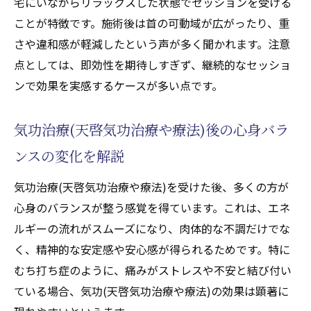
宅にいながらリラックスした状態でセッションを受ける
アルな成長の関係
ことが特徴です。施術後は首の可動域が広がったり、重
慢性的な首の痛みには気功治療(天啓気功治療や
さや違和感が軽減したという声が多く聞かれます。注意
療法)が有効なのか
点としては、即効性を期待しすぎず、継続的なセッショ
慢性的な首の痛みに気功治療(天啓気功治療
ンで効果を実感するケースが多い点です。
や療法)が選ばれる理由
気功治療(天啓気功治療や療法)による首のコ
気功治療(天啓気功治療や療法)後の心身バラ
リや痛みの変化事例
ンスの変化を解説
施術(天啓気功治療や療法)を続けることで得
気功治療(天啓気功治療や療法)を受けた後、多くの方が
られるメリット
心身のバランスが整う感覚を得ています。これは、エネ
従来医療と気功治療(天啓気功治療や療法)の
ルギーの流れがスムーズになり、肉体的な不調だけでな
併用の可能性
く、精神的な安定感や安心感が得られるためです。特に
首の痛みに悩む方の気功(天啓気功治療や療
むち打ち症のように、痛みがストレスや不安と結び付い
法)体験レビュー
ている場合、気功(天啓気功治療や療法)の効果は顕著に
気功(天啓気功治療や療法)による遠隔エネルギ