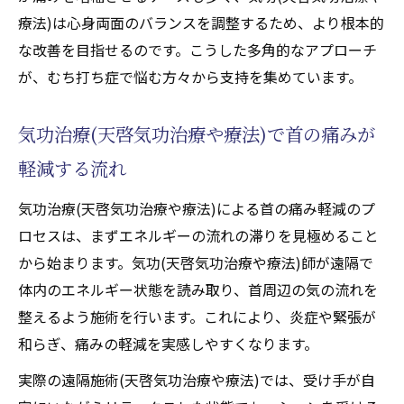
性化するクンダリニーの関係性
療法)は心身両面のバランスを調整するため、より根本的
気功治療(天啓気功治療や療法)による天啓気
な改善を目指せるのです。こうした多角的なアプローチ
功治療や療法で活性化するクンダリニー上
が、むち打ち症で悩む方々から支持を集めています。
昇を体感する
天啓気功治療や療法でのチャクラを活性化する
気功治療(天啓気功治療や療法)で首の痛みが
気功治療(天啓気功治療や療法)の新たな可能性
軽減する流れ
気功治療(天啓気功治療や療法)でチャクラが
気功治療(天啓気功治療や療法)による首の痛み軽減のプ
活性化する理由を探る
ロセスは、まずエネルギーの流れの滞りを見極めること
むち打ち症ケアにおける天啓気功治療や療
から始まります。気功(天啓気功治療や療法)師が遠隔で
法で活性化するチャクラ覚醒の意義
体内のエネルギー状態を読み取り、首周辺の気の流れを
天啓気功治療や療法で活性化するチャクラ
整えるよう施術を行います。これにより、炎症や緊張が
調整で自然治癒力が高まる仕組み
和らぎ、痛みの軽減を実感しやすくなります。
エネルギー循環がもたらす健康効果
実際の遠隔施術(天啓気功治療や療法)では、受け手が自
気功治療(天啓気功治療や療法)とスピリチュ