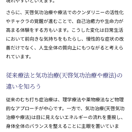
現れやすいといえます。
ー施術の仕組みを探る
さらに、天啓気功治療や療法でのクンダリニーの活性化
遠隔気功治療(天啓気功治療や療法)のエネル
やチャクラの覚醒が進むことで、自己治癒力や生命力が
ギー伝達メカニズム
高まる体験をする方もいます。こうした変化は日常生活
施術者と受け手のつながりの重要性
において前向きな気持ちをもたらし、慢性的な症状の改
遠隔施術(天啓気功治療や療法)で起こる体感
善だけでなく、人生全体の質向上にもつながると考えら
と変化の特徴
れています。
むち打ち症への遠隔気功(天啓気功治療や療
法)の実践効果
従来療法と気功治療(天啓気功治療や療法)の
気功治療(天啓気功治療や療法)におけるエネ
違いを知ろう
ルギーの流れ解説
従来のむち打ち症治療は、理学療法や薬物療法など物理
自己治癒力を高めたい方へおすすめの方法
的なアプローチが中心です。一方で、気功治療(天啓気功
気功治療(天啓気功治療や療法)で自己治癒力
治療や療法)は目に見えないエネルギーの流れを重視し、
が向上する理由
身体全体のバランスを整えることに主眼を置いていま
日常生活で実践できる気功(天啓気功治療や