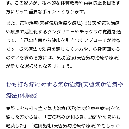
す。この違いが、根本的な体質改善や再発防止を目指す
療法)セルフケア
方にとって重要なポイントとなります。
むち打ち症回復に役立つ呼吸法と気功(天啓
また、気功治療(天啓気功治療や療法)では天啓気功治療
気功治療や療法)
や療法で活性化するクンダリニーやチャクラの覚醒を通
自己治癒力を高める天啓気功治療や療法で
じて、自己の内面から健康を引き出すアプローチが特徴
のチャクラ活性化方法
です。従来療法で効果を感じにくい方や、心身両面から
天啓気功治療や療法で活性化するクンダリ
のケアを求める方には、気功治療(天啓気功治療や療法)
ニー覚醒と健康維持の関係
が新たな選択肢となるでしょう。
むち打ち症に対する気功治療(天啓気功治療や
療法)体験談
実際にむち打ち症で気功治療(天啓気功治療や療法)を体
験した方からは、「首の痛みが和らぎ、頭痛やめまいも
軽減した」「遠隔施術(天啓気功治療や療法)でもしっか