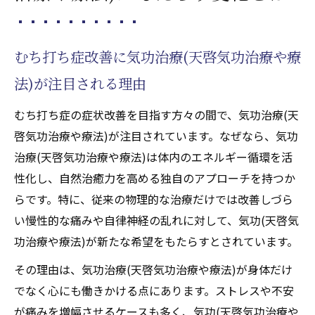
違いを知ろう
むち打ち症に対する気功治療(天啓気功治療
むち打ち症改善に気功治療(天啓気功治療や療
や療法)体験談
法)が注目される理由
遠隔施術(天啓気功治療や療法)で得られる天啓
気功治療や療法で活性化するクンダリニー覚醒
むち打ち症の症状改善を目指す方々の間で、気功治療(天
体験
啓気功治療や療法)が注目されています。なぜなら、気功
遠隔気功治療(天啓気功治療や療法)で天啓気
治療(天啓気功治療や療法)は体内のエネルギー循環を活
功治療や療法で活性化するクンダリニーが
性化し、自然治癒力を高める独自のアプローチを持つか
覚醒する仕組み
らです。特に、従来の物理的な治療だけでは改善しづら
天啓気功治療や療法で活性化するクンダリ
い慢性的な痛みや自律神経の乱れに対して、気功(天啓気
ニー覚醒体験の具体的なプロセス
功治療や療法)が新たな希望をもたらすとされています。
遠隔施術(天啓気功治療や療法)による心身の
その理由は、気功治療(天啓気功治療や療法)が身体だけ
変化とその効果
でなく心にも働きかける点にあります。ストレスや不安
むち打ち症改善と天啓気功治療や療法で活
が痛みを増幅させるケースも多く、気功(天啓気功治療や