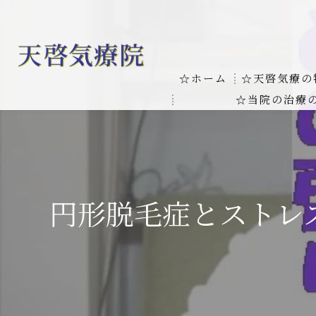
☆ホーム
☆天啓気療の
☆当院の治療
お客様の質問
線維筋痛症
天啓気療に関
線維筋痛症が天啓気療に
本物の気功師
円形脱毛症とストレ
難病の疾患
気功治療や療
難病治療に革命チャクラ
肝臓の疾患
肝臓疾患の原因と症状を