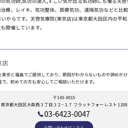
の気功師,気功の達人,すごい気が出る気功師にも優る天
功治療、レイキ、気功整体、医療気功、遠隔気功などと比
いからです。天啓気療院(東京店)は東京都大田区内の平和
室も開催しています。
京店
を東京と福島でご提供しており、原因がわからないものや諦めかけ
富で、初めての方も安心してご相談いただけます。
〒143-0015
東京都大田区大森西３丁目３２−１７ フラットフォーレスト 1208
03-6423-0047
お問い合わせはこちら