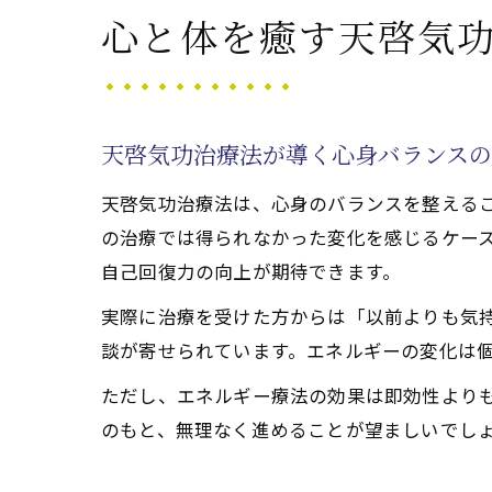
ストレス軽
心と体を癒す天啓気
天啓気
ストレ
天啓気
天啓気功治療法が導く心身バランス
天啓気
天啓気功治療法は、心身のバランスを整える
口コミ
の治療では得られなかった変化を感じるケー
円形脱毛症
自己回復力の向上が期待できます。
天啓気
実際に治療を受けた方からは「以前よりも気
天啓気
談が寄せられています。エネルギーの変化は
ストレ
ただし、エネルギー療法の効果は即効性より
口コミ
のもと、無理なく進めることが望ましいでし
療院の
天啓気功治