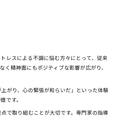
醒の秘密
ダリニー覚醒体験
る影響
ストレスによる不調に悩む方々にとって、従来
実感ポイント
なく精神面にもポジティブな影響が広がり、
が上がり、心の緊張が和らいだ」といった体験
ぼす変化
特徴です。
視点で取り組むことが大切です。専門家の指導
る理由