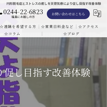
円形脱毛症とストレスの癒しを天啓気療により促し目指す改善体験
0244-22-6823
お問い合わせはこちら
福島にお越しの方
☆遠隔を希望する方
☆営業日料金など
☆アクセス
☆コラム
☆ブログ
遠隔気功ヒーリングで難病の克服の方法と効果
東京での瞑想気功教室の開催について
天啓気療院 東京店
天啓気療院 福島店
り促し目指す改善体験