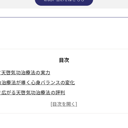
目次
す天啓気功治療法の実力
功治療法が導く心身バランスの変化
で広がる天啓気功治療法の評判
ス癒しに効く天啓気功治療法の特徴
功治療や療法で活性化するクンダリニー覚醒とチャクラ調
功治療法と他療法の違いに注目