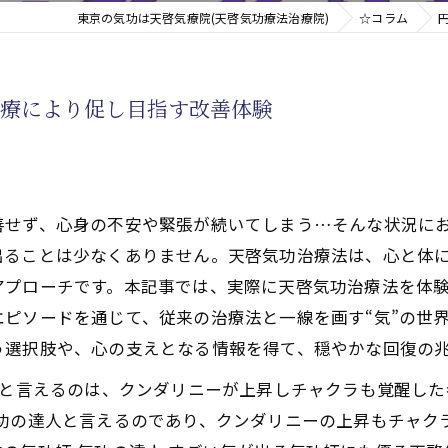
東京の気功は天啓気療院(天啓気功療法治療院)
☆コラム
新たなアプローチ
気療により促し目指す改善体験
す重要な臓器
善せず、心身の不安や緊張が続いてしまう…そんな状況に
出ることは少なくありません。天啓気功治療法は、心と体
アプローチです。本記事では、実際に天啓気功治療法を体
ピソードを通じて、従来の治療法と一線を画す“気”の世
う選択肢や、心の支えとなる情報を得て、穏やかな回復の
どと言えるのは、クンダリニーが上昇しチャクラも覚醒し
功の達人と言えるのであり、クンダリニーの上昇もチャク