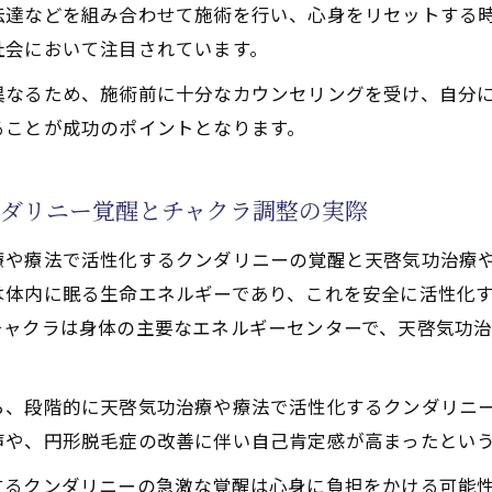
伝達などを組み合わせて施術を行い、心身をリセットする
の回復に必要な天啓気功治療や療法で活性化するチャクラ
社会において注目されています。
功治療や療法でのクンダリニー活性化で穏やかな変化を実
異なるため、施術前に十分なカウンセリングを受け、自分
やホームページで学ぶ回復のヒント
ることが成功のポイントとなります。
功治療法の料金や通いやすさを重視
ダリニー覚醒とチャクラ調整の実際
療や療法で活性化するクンダリニーの覚醒と天啓気功治療
は体内に眠る生命エネルギーであり、これを安全に活性化
チャクラは身体の主要なエネルギーセンターで、天啓気功
ら、段階的に天啓気功治療や療法で活性化するクンダリニ
声や、円形脱毛症の改善に伴い自己肯定感が高まったとい
するクンダリニーの急激な覚醒は心身に負担をかける可能