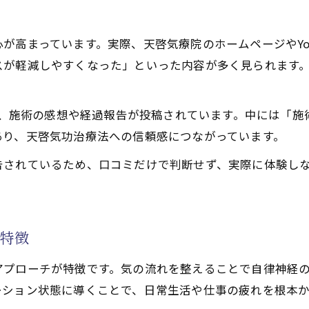
判
功治療法が天啓気功治療や療法で活性化するチャクラを整
功治療や療法で活性化するクンダリニー覚醒が自然治癒力
が高まっています。実際、天啓気療院のホームページやYo
功治療や療法で活性化するチャクラ調整でストレスや不安
スが軽減しやすくなった」といった内容が多く見られます
で語られる体験者の回復エピソード
功治療法の料金や通院の実際に触れる
でも、施術の感想や経過報告が投稿されています。中には「
あり、天啓気功治療法への信頼感につながっています。
る天啓気功治療法の効果
毛症改善のための天啓気功治療法実例
告されているため、口コミだけで判断せず、実際に体験し
ス癒しを実感した体験者の感動エピソード
功治療や療法で活性化するクンダリニー覚醒後の変化を具
功治療や療法で活性化するチャクラ調整がもたらす生活面
の特徴
2chで話題のポイントを検証
アプローチが特徴です。気の流れを整えることで自律神経
復へ導くエネルギーバランス調整
ーション状態に導くことで、日常生活や仕事の疲れを根本
功治療法でエネルギーが整う理由