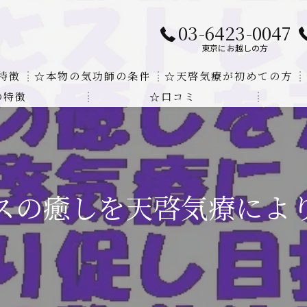
03-6423-0047
東京にお越しの方
特徴
☆本物の気功師の条件
☆天啓気療が初めての方
の特徴
☆口コミ
に対する回答
クンダリニーの上昇でチャクラの覚醒
する書籍
より奇跡的な寛解
にも優るサイ能力の凄さ
スの癒しを天啓気療によ
法と天啓気療の違い
覚醒サイ能力
解明及び緩解法