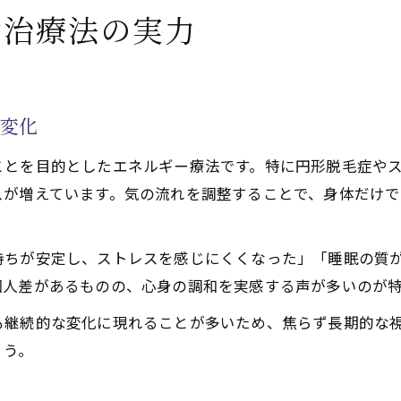
減に導く天啓気功治療や療法で活性化するクンダリニー覚
功治療法の実力
功治療法で得られる天啓気功治療や療法で活性化するクン
ス軽減効果とエネルギー活性化の関係
功治療や療法で活性化するチャクラ調整が心の癒しに与え
の変化
功治療法の精神安定メカニズムとは
ことを目的としたエネルギー療法です。特に円形脱毛症や
から見る天啓気功治療や療法で活性化するクンダリニーの
スが増えています。気の流れを調整することで、身体だけで
改善を目指す新たな一歩
功治療法による円形脱毛症改善例の紹介
持ちが安定し、ストレスを感じにくくなった」「睡眠の質
功治療や療法で活性化するチャクラバランスが髪と心に及
個人差があるものの、心身の調和を実感する声が多いのが
ス起因の悩みに天啓気功治療法は有効か
も継続的な変化に現れることが多いため、焦らず長期的な
体験談に学ぶ改善ステップとコツ
ょう。
スケジュール調整で続けやすさを確保
療や療法で活性化するチャクラの調整で自然治癒力が高ま