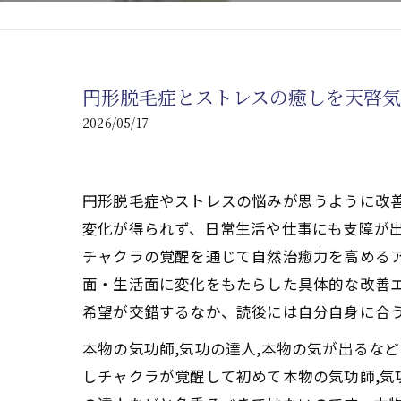
心臓の疾患
心臓疾患の改善を目指す
円形脱毛症とストレスの癒しを天啓
腎臓の疾患
2026/05/17
腎臓は老廃物の排出を促
円形脱毛症やストレスの悩みが思うように改
変化が得られず、日常生活や仕事にも支障が
チャクラの覚醒を通じて自然治癒力を高める
面・生活面に変化をもたらした具体的な改善エ
希望が交錯するなか、読後には自分自身に合
本物の気功師,気功の達人,本物の気が出るな
しチャクラが覚醒して初めて本物の気功師,気