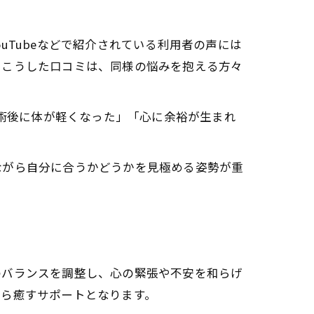
える仕組み
に与える影響
uTubeなどで紹介されている利用者の声には
を軽減する
。こうした口コミは、同様の悩みを抱える方々
施術後に体が軽くなった」「心に余裕が生まれ
ながら自分に合うかどうかを見極める姿勢が重
体的に紹介
の変化とは
のバランスを調整し、心の緊張や不安を和らげ
から癒すサポートとなります。