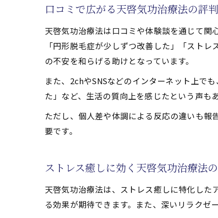
口コミで広がる天啓気功治療法の評
天啓気
天啓気
天啓気功治療法は口コミや体験談を通じて関心
天啓気
「円形脱毛症が少しずつ改善した」「ストレ
の不安を和らげる助けとなっています。
口コミ
天啓気
また、2chやSNSなどのインターネット上
た」など、生活の質向上を感じたという声も
体験談で知
円形脱
ただし、個人差や体調による反応の違いも報
ストレ
要です。
天啓気
天啓気
ストレス癒しに効く天啓気功治療法
口コミや
天啓気功治療法は、ストレス癒しに特化した
穏やかな回
る効果が期待できます。また、深いリラクゼ
天啓気