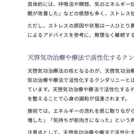
具体的には、呼吸法や瞑想、気のエネルギー
心と体
眠が改善した」などの感想も多く、ストレス
天啓気
ただし、ストレスの原因や状態は一人ひとり
口コミ
によるアドバイスを参考に、無理なく継続す
天啓気
天啓気功治療や療法で活性化するクン
天啓気功治療法の核となるのが、天啓気功治
気功治療や療法で活性化するクンダリニーと
ています。天啓気功治療や療法で活性化する
を整えることで心身の調和が促進されます。
施術では、エネルギーの流れを感じ取りなが
増した」「気持ちが前向きになった」という
注意点として、天啓気功治療や療法で活性化