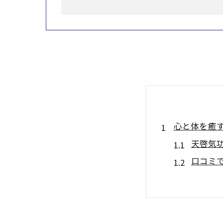
心と体を癒
天啓気
口コミ
ストレ
天啓気
天啓気