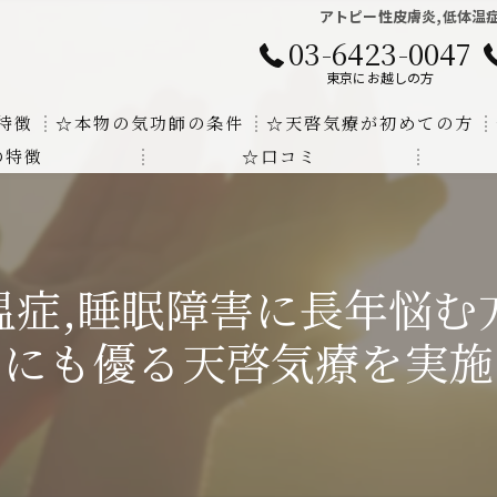
アトピー性皮膚炎,低体温
03-6423-0047
東京にお越しの方
特徴
☆本物の気功師の条件
☆天啓気療が初めての方
の特徴
☆口コミ
に対する回答
クンダリニーの上昇でチャクラの覚醒
する書籍
より奇跡的な寛解
温症,睡眠障害に長年悩む
にも優るサイ能力の凄さ
にも優る天啓気療を実施
法と天啓気療の違い
覚醒サイ能力
解明及び緩解法