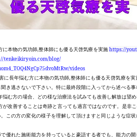
む方に本物の気功師,整体師にも優る天啓気療を実施
https://yo
://tenkeikiryoin.com/blog/
UCuom4_TOQ4NgCp75dvoMtRw/videos
障害に長年悩む方に本物の気功師,整体師にも優る天啓気療を
ら聞き逃さないで下さい。特に最終段階に入ってから述べる事
長年悩む方の場合、どの様な治療法を試みても改善し解放は望
む方が改善することは奇跡と言っても過言ではなのです。是非
い。この方の変化の様子を理解して頂けますと同じような症状
師で優れた施術能力を持っていると豪語する者でも、能力の開