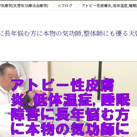
気療院(天啓気功療法治療院)
☆ブログ
アトピー性皮膚炎,低体温症,睡
新たなアプローチ
害に長年悩む方に本物の気功師,整体師にも優る天
す重要な臓器