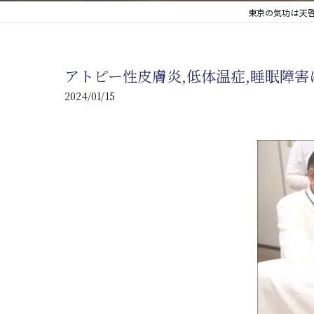
東京の気功は天啓
心臓の疾患
心臓疾患の改善を目指す
アトピー性皮膚炎,低体温症,睡眠障
腎臓の疾患
2024/01/15
腎臓は老廃物の排出を促