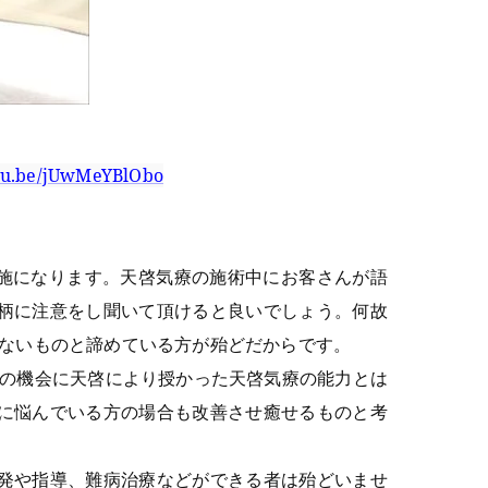
utu.be/jUwMeYBlObo
実施になります。天啓気療の施術中にお客さんが語
柄に注意をし聞いて頂けると良いでしょう。何故
めないものと諦めている方が殆どだからです。
この機会に天啓により授かった天啓気療の能力とは
に悩んでいる方の場合も改善させ癒せるものと考
発や指導、難病治療などができる者は殆どいませ