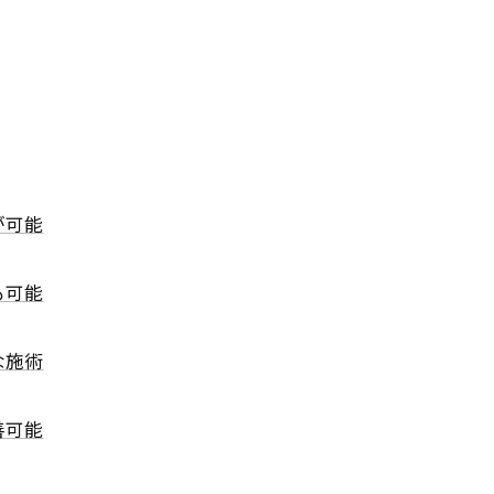
が可能
も可能
な施術
善可能