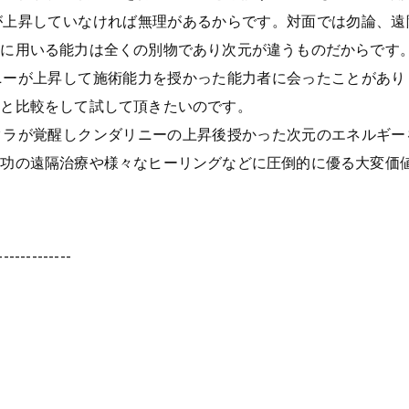
が上昇していなければ無理があるからです。対面では勿論、遠
どに用いる能力は全くの別物であり次元が違うものだからです
ニーが上昇して施術能力を授かった能力者に会ったことがあり
どと比較をして試して頂きたいのです。
クラが覚醒しクンダリニーの上昇後授かった次元のエネルギー
気功の遠隔治療や様々なヒーリングなどに圧倒的に優る大変価
-------------