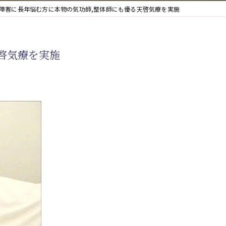
眠障害に長年悩む方に本物の気功師,整体師にも優る天啓気療を実施
啓気療を実施