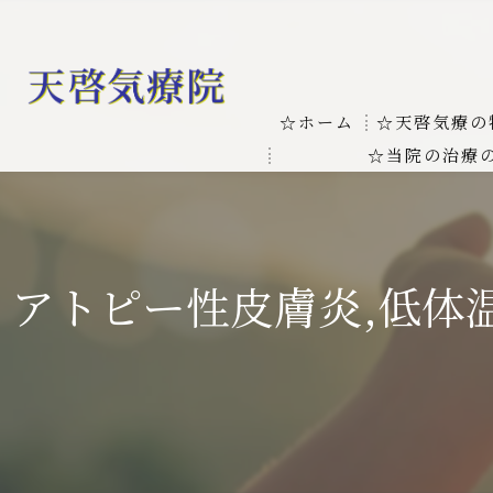
☆ホーム
☆天啓気療の
☆当院の治療
お客様の質問
線維筋痛症
天啓気療に関
線維筋痛症が天啓気療に
アトピー性皮膚炎,低体
本物の気功師
難病の疾患
気功治療や療
難病治療に革命チャクラ
肝臓の疾患
肝臓疾患の原因と症状を