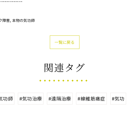
-------------
ク障害
本物の気功師
一覧に戻る
関連タグ
気功師
#気功治療
#遠隔治療
#線維筋痛症
#気功