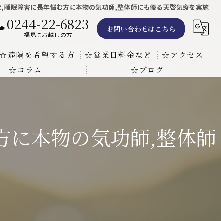
症,睡眠障害に長年悩む方に本物の気功師,整体師にも優る天啓気療を実施
0244-22-6823
お問い合わせはこちら
福島にお越しの方
☆遠隔を希望する方
☆営業日料金など
☆アクセス
☆コラム
☆ブログ
遠隔気功ヒーリングで難病の克服の方法と効果
東京での瞑想気功教室の開催について
天啓気療院 東京店
天啓気療院 福島店
方に本物の気功師,整体師