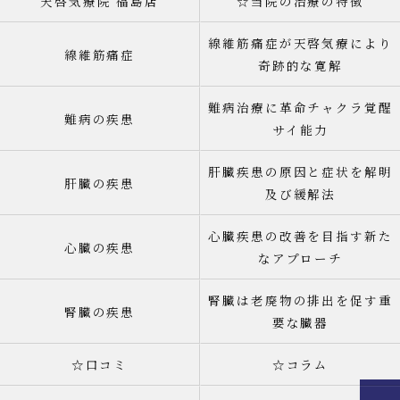
天啓気療院 福島店
☆当院の治療の特徴
線維筋痛症が天啓気療により
線維筋痛症
奇跡的な寛解
難病治療に革命チャクラ覚醒
難病の疾患
サイ能力
肝臓疾患の原因と症状を解明
肝臓の疾患
及び緩解法
心臓疾患の改善を目指す新た
心臓の疾患
なアプローチ
腎臓は老廃物の排出を促す重
腎臓の疾患
要な臓器
☆口コミ
☆コラム