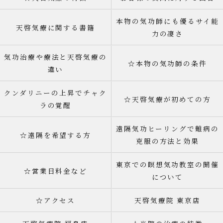
本物の気功師にも優るサイ能
天啓気療に関する書籍
力の凄さ
気功治療や療法と天啓気療の
☆本物の気功師の条件
違い
クンダリニーの上昇でチャク
☆天啓気療が初めての方
ラの覚醒
遠隔気功ヒーリングで難病の
☆遠隔を希望する方
克服の方法と効果
東京での瞑想気功教室の開催
☆営業日料金など
について
☆アクセス
天啓気療院 東京店