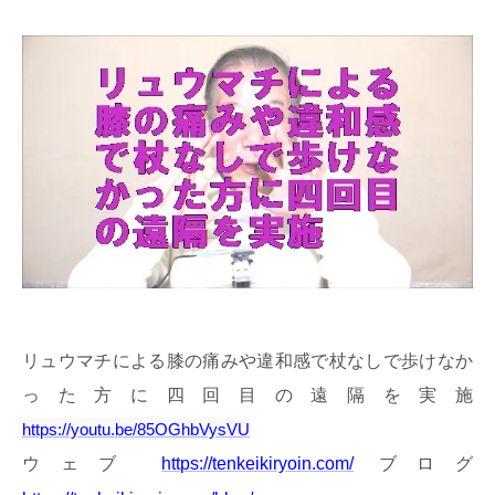
リュウマチによる膝の痛みや違和感で杖なしで歩けなか
った方に四回目の遠隔を実施
https://youtu.be/85OGhbVysVU
ウェブ
ブログ
https://tenkeikiryoin.com/