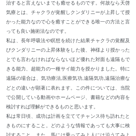
治すると言えないまでも癒せるものです。何故なら天啓
気療とは、チャクラが覚醒しクンダリニーが上昇して授
かった能力なので心を癒すことができる唯一の方法と言
っても良い施術法なのです。
私は、長年呼吸法や瞑想を続けた結果チャクラの覚醒及
びクンダリニーの上昇体験をした後、神様より授かった
とでも言わなければならないほど優れた対面も遠隔もで
きる能力、超能力の一種サイ能力を授かりました。特に
遠隔の場合は、気功療法
医療気功
遠隔気功
遠隔治療な
,
,
,
どとの違いが顕著に表れます。この件については、当院
で公開している動画やホームページ、書籍などの内容を
検討すれば理解ができるものと思います。
私は常日頃、成功は計画を立ててチャンス待ち訪れたと
きものにすること。どのような情報であっても大事に検
討すること。また、馬には乗ってみよ人には沿うてみよ