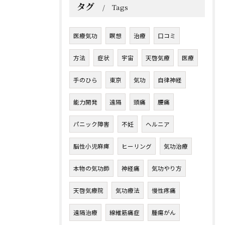
タグ
Tags
医療気功
瞑想
治療
口コミ
方法
症状
宇宙
天啓気療
医療
手のひら
東京
気功
自律神経
能力開発
遠隔
頭痛
腰痛
パニック障害
不妊
ヘルニア
脳性小児麻痺
ヒーリング
気功治療
本物の気功師
神経痛
気功やり方
天啓気療院
気功療法
慢性疼痛
遠隔治療
線維筋痛症
腫瘍がん