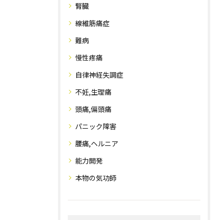
腎臓
線維筋痛症
難病
慢性疼痛
自律神経失調症
不妊,生理痛
頭痛,偏頭痛
パニック障害
腰痛,ヘルニア
能力開発
本物の気功師