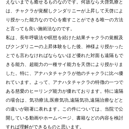
えないまでも癒せるものなのです。何故なら天啓気療と
は、チャクラが覚醒しクンダリニーが上昇して天啓によ
り授かった能力なので心を癒すことができる唯一の方法
と言っても良い施術法なのです。
私は、長年呼吸法や瞑想を続けた結果チャクラの覚醒及
びクンダリニーの上昇体験をした後、神様より授かった
とでも言わなければならないほど優れた対面も遠隔もで
きる能力、超能力の一種サイ能力を天啓により授かりま
した。特に、アナハタチャクラが他のチャクラに比べ優
れています。よって、アナハタチャクラの特徴の一つで
ある慈愛のヒーリング能力が優れております。特に遠隔
の場合は、気功療法,医療気功,遠隔気功,遠隔治療などと
の違いが顕著に表れます。この件については、当院で公
開している動画やホームページ、書籍などの内容を検討
すれば理解ができるものと思います。