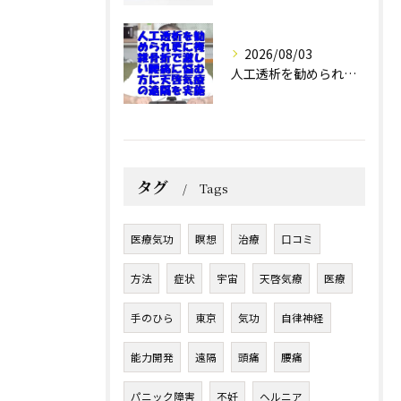
2026/08/03
人工透析を勧められ更に複雑骨折で激しい腰痛に悩む方に天啓気療の遠隔を実施
タグ
Tags
医療気功
瞑想
治療
口コミ
方法
症状
宇宙
天啓気療
医療
手のひら
東京
気功
自律神経
能力開発
遠隔
頭痛
腰痛
パニック障害
不妊
ヘルニア