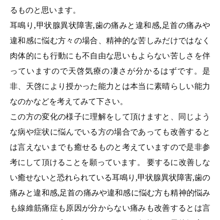
るものと思います。
耳鳴り,甲状腺異状障害,歯の痛みと違和感,足首の痛みや
違和感に悩む方
々の場合、精神的な苦しみだけではなく
肉体的にも行動にも不自由な思いもよらない苦しさを伴
っていますので天啓気療の凄さが分かるはずです。是
非、天啓により授かった能力とは本当に素晴らしい能力
なのかなどを考えてみて下さい。
この方の変化の様子に理解をして頂けますと、同じよう
な病や症状に悩んでいる方の場合であっても改善すると
は言えないまでも癒せるものと考えていますので是非参
考にして頂けることを願っています。 要するに改善しな
い癒せないと恐れられている
耳鳴り,甲状腺異状障害,歯の
痛みと違和感,足首の痛みや違和感に悩む方
も精神的悩み
も線維筋痛症も原因が分からない痛みも改善するとは言