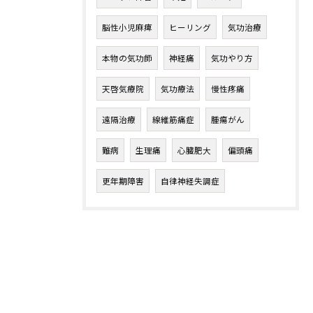
脳性小児麻痺
ヒーリング
気功治療
本物の気功師
神経痛
気功やり方
天啓気療院
気功療法
慢性疼痛
遠隔治療
線維筋痛症
腫瘍がん
難病
生理痛
心臓肥大
偏頭痛
更年期障害
自律神経失調症