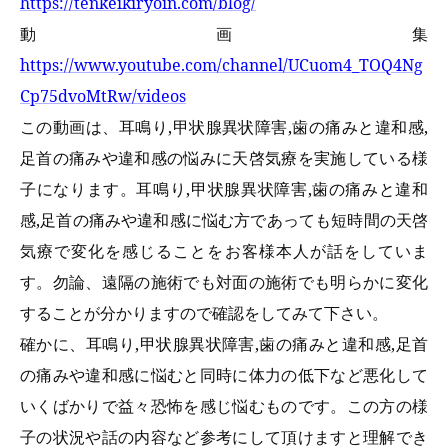
https://tenkeikiryoin.com/blog/
動画集
https://www.youtube.com/channel/UCuom4_TOQ4Ng
Cp75dvoMtRw/videos
この動画は、
耳鳴り,甲状腺異状障害,歯の痛みと違和感,
足首の痛みや違和感の悩みに天啓気療を実施
している様
子になります。
耳鳴り,甲状腺異状障害,歯の痛みと違和
感,足首の痛みや違和感に悩む方
であっても短時間の天啓
気療で変化を感じることをお客様本人が話をしていま
す。勿論、遠隔の施術でも対面の施術でも明らかに変化
することが分かりますので確認をしてみて下さい。
確かに、
耳鳴り,甲状腺異状障害,歯の痛みと違和感,足首
の痛みや違和感に悩む
と同時に体力の低下など悪化して
いくばかりで益々恐怖を感じ悩むものです。この方の様
子の状況や話の内容など参考にして頂けますと理解でき