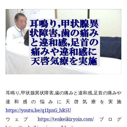
耳鳴り,甲状腺異状障害,歯の痛みと違和感,足首の痛みや
違和感の悩みに天啓気療を実施
https://youtu.be/q1IpnG_hR5U
ウェブ
https://tenkeikiryoin.com/
ブログ