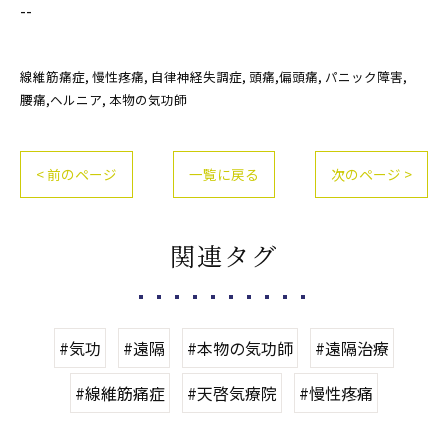
--
線維筋痛症
慢性疼痛
自律神経失調症
頭痛,偏頭痛
パニック障害
腰痛,ヘルニア
本物の気功師
< 前のページ
一覧に戻る
次のページ >
関連タグ
#気功
#遠隔
#本物の気功師
#遠隔治療
#線維筋痛症
#天啓気療院
#慢性疼痛