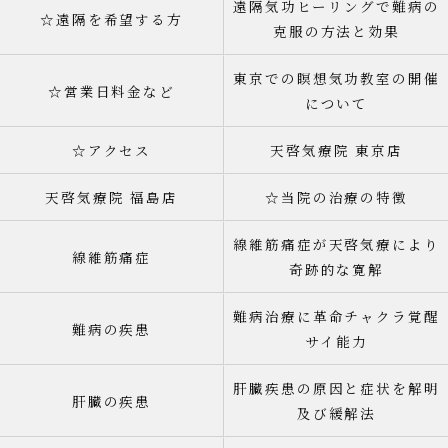
遠隔気功ヒーリングで難病の
☆遠隔を希望する方
克服の方法と効果
東京での瞑想気功教室の開催
☆営業日料金など
について
☆アクセス
天啓気療院 東京店
天啓気療院 福島店
☆当院の治療の特徴
線維筋痛症が天啓気療により
線維筋痛症
奇跡的な寛解
難病治療に革命チャクラ覚醒
難病の疾患
サイ能力
肝臓疾患の原因と症状を解明
肝臓の疾患
及び緩解法