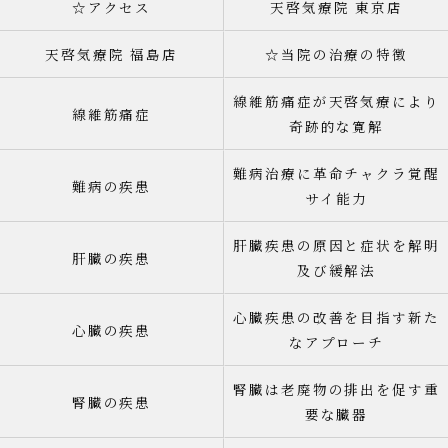
☆アクセス
天啓気療院 東京店
天啓気療院 福島店
☆当院の治療の特徴
線維筋痛症が天啓気療により
線維筋痛症
奇跡的な寛解
難病治療に革命チャクラ覚醒
難病の疾患
サイ能力
肝臓疾患の原因と症状を解明
肝臓の疾患
及び緩解法
心臓疾患の改善を目指す新た
心臓の疾患
なアプローチ
腎臓は老廃物の排出を促す重
腎臓の疾患
要な臓器