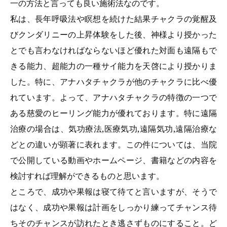
一の方法と言っても良い施術法なのです。
私は、長年呼吸法や瞑想を続けた結果チャクラの覚醒及
びクンダリニーの上昇体験をした後、神様より授かった
とでも言わなければならないほど優れた対面も遠隔もで
きる能力、超能力の一種サイ能力を天啓により授かりま
した。特に、アナハタチャクラが他のチャクラに比べ優
れています。よって、アナハタチャクラの特徴の一つで
ある慈愛のヒーリング能力が優れております。特に遠隔
治療の場合は、気功療法,医療気功,遠隔気功,遠隔治療な
どとの違いが顕著に表れます。この件については、当院
で公開している動画やホームページ、書籍などの内容を
検討すれば理解ができるものと思います。
ところで、成功や果報は寝て待てと言いますが、そうで
はなく、成功や果報は計画をしっかり練ってチャンス待
ちそのチャンスが訪れたとき逃さずものにすること。ど