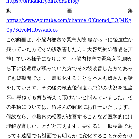
https://tenkeikiryoin.com/blog/
動画集
https://www.youtube.com/channel/UCuom4_TOQ4Ng
Cp75dvoMtRw/videos
この動画は、小脳内梗塞で緊急入院,腰から下に後遺症が
残っていた方でその後改善した方に天啓気療の遠隔を実
施している様子になります。小脳内梗塞で緊急入院,腰か
ら下に後遺症が残っていた方でその後改善した方であっ
ても短期間でより一層変化することを本人も娘さんも話
をしています。その後の検査後何度も患部の状況を担当
医に尋ねても何も答えて頂けないと悩んでいました。そ
の事柄については、皆さんの解釈にお任せいたします。
何故なら、小脳内の梗塞が改善することなど医学的には
理解が難しいことだと言えます。要するに、脳梗塞であ
っても遠隔でも対面でも明らかに変化することが分かり