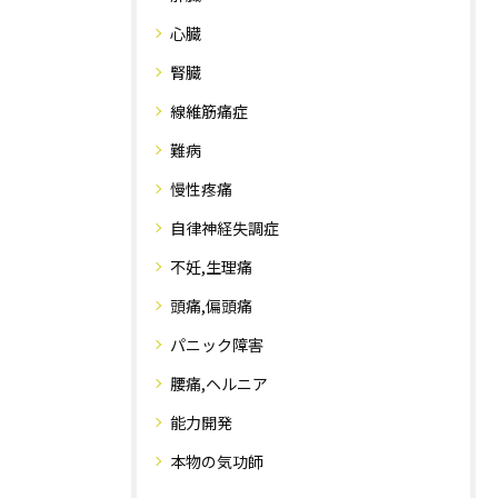
心臓
腎臓
線維筋痛症
難病
慢性疼痛
自律神経失調症
不妊,生理痛
頭痛,偏頭痛
パニック障害
腰痛,ヘルニア
能力開発
本物の気功師