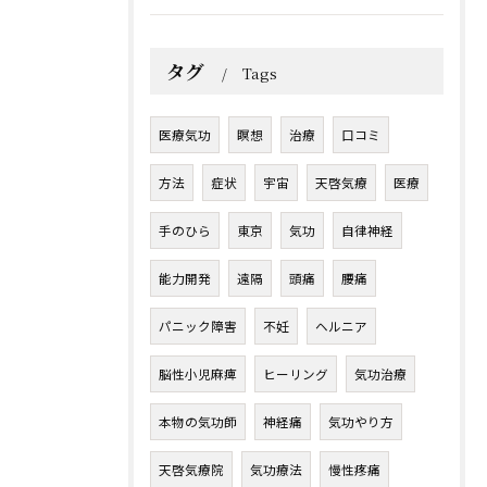
タグ
Tags
医療気功
瞑想
治療
口コミ
方法
症状
宇宙
天啓気療
医療
手のひら
東京
気功
自律神経
能力開発
遠隔
頭痛
腰痛
パニック障害
不妊
ヘルニア
脳性小児麻痺
ヒーリング
気功治療
本物の気功師
神経痛
気功やり方
天啓気療院
気功療法
慢性疼痛