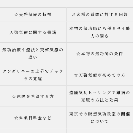
☆天啓気療の特徴
お客様の質問に対する回答
本物の気功師にも優るサイ能
天啓気療に関する書籍
力の凄さ
気功治療や療法と天啓気療の
☆本物の気功師の条件
違い
クンダリニーの上昇でチャク
☆天啓気療が初めての方
ラの覚醒
遠隔気功ヒーリングで難病の
☆遠隔を希望する方
克服の方法と効果
東京での瞑想気功教室の開催
☆営業日料金など
について