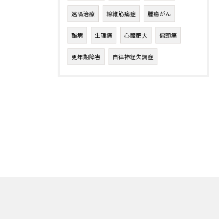
遠隔治療
線維筋痛症
腫瘍がん
難病
生理痛
心臓肥大
偏頭痛
更年期障害
自律神経失調症