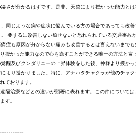
の凄さが分かるはずです。是非、天啓により授かった能力とは
と、同じような病や症状に悩んでいる方の場合であっても改善
。 要するに改善しない癒せないと恐れられている交通事故が
筋痛症も原因が分からない痛みも改善するとは言えないまでも
より授かった能力なので心を癒すことができる唯一の方法と言
の覚醒及びクンダリニーの上昇体験をした後、神様より授かっ
啓により授かりました。特に、アナハタチャクラが他のチャク
優れております。
功,遠隔治療などとの違いが顕著に表れます。この件について
います。
-------------