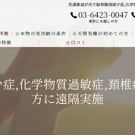
交通事故が元で脳脊髄液減少症,化学
03-6423-0047
東京にお越しの方
特徴
☆本物の気功師の条件
☆天啓気療が初めての方
の特徴
☆口コミ
に対する回答
クンダリニーの上昇でチャクラの覚醒
する書籍
より奇跡的な寛解
症,化学物質過敏症,頚
にも優るサイ能力の凄さ
方に遠隔実施
法と天啓気療の違い
覚醒サイ能力
解明及び緩解法