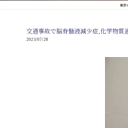
東京
心臓の疾患
心臓疾患の改善を目指す
交通事故で脳脊髄液減少症,化学物質
腎臓の疾患
2023/07/28
腎臓は老廃物の排出を促