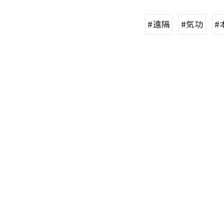
#遠隔
#気功
#