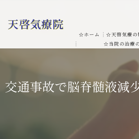
☆ホーム
☆天啓気療の
☆当院の治療
お客様の質問
線維筋痛症
天啓気療に関
線維筋痛症が天啓気療に
交通事故で脳脊髄液減少
本物の気功師
難病の疾患
気功治療や療
難病治療に革命チャクラ
肝臓の疾患
肝臓疾患の原因と症状を