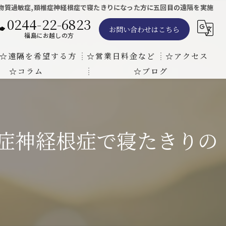
物質過敏症,頚椎症神経根症で寝たきりになった方に五回目の遠隔を実施
0244-22-6823
お問い合わせはこちら
福島にお越しの方
☆遠隔を希望する方
☆営業日料金など
☆アクセス
☆コラム
☆ブログ
遠隔気功ヒーリングで難病の克服の方法と効果
東京での瞑想気功教室の開催について
天啓気療院 東京店
天啓気療院 福島店
椎症神経根症で寝たきりの