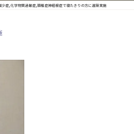
減少症,化学物質過敏症,頚椎症神経根症で寝たきりの方に遠隔実施
施