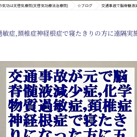
の気功は天啓気療院(天啓気功療法治療院)
☆ブログ
交通事故で脳脊髄液
新たなアプローチ
過敏症,頚椎症神経根症で寝たきりの方に遠隔実
す重要な臓器