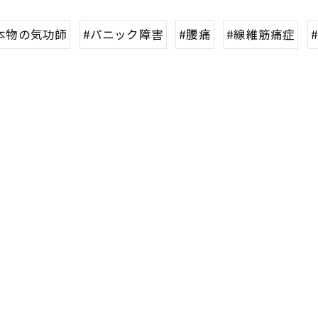
本物の気功師
#パニック障害
#腰痛
#線維筋痛症