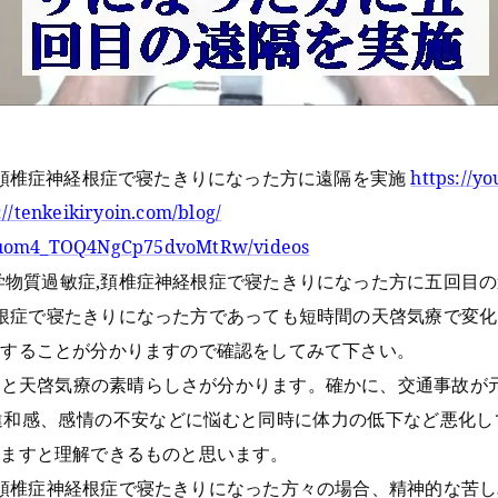
,頚椎症神経根症で寝たきりになった方に遠隔を実施
https://y
://tenkeikiryoin.com/blog/
UCuom4_TOQ4NgCp75dvoMtRw/videos
学物質過敏症,頚椎症神経根症で寝たきりになった方に五回目
経根症で寝たきりになった方であっても短時間の天啓気療で変
化することが分かりますので確認をしてみて下さい。
と天啓気療の素晴らしさが分かります。確かに、交通事故が元
違和感、感情の不安などに悩むと同時に体力の低下など悪化し
けますと理解できるものと思います。
,頚椎症神経根症で寝たきりになった方々の場合、精神的な苦