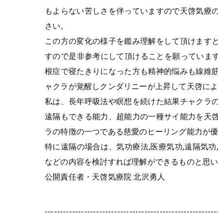
もよらない苦しさを伴っていますので天啓気療
さい。
この方の変化の様子を鑑み理解をして頂けます
すので是非参考にして頂けることを願っています
根症で寝たきりになった方も精神的悩みも線維
ャクラが覚醒しクンダリニーが上昇して天啓に
私は、長年呼吸法や瞑想を続けた結果チャクラ
遠隔もできる能力、超能力の一種サイ能力を天
ラの特徴の一つである慈愛のヒーリング能力が
特に遠隔の場合は、気功療法,医療気功,遠隔気
などの内容を検討すれば理解ができるものと思
公開責任者・天啓気療院 北沢勇人
---------------------------------------------------------