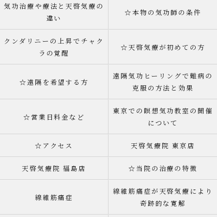
気功治療や療法と天啓気療の
☆本物の気功師の条件
違い
クンダリニーの上昇でチャク
☆天啓気療が初めての方
ラの覚醒
遠隔気功ヒーリングで難病の
☆遠隔を希望する方
克服の方法と効果
東京での瞑想気功教室の開催
☆営業日料金など
について
☆アクセス
天啓気療院 東京店
天啓気療院 福島店
☆当院の治療の特徴
線維筋痛症が天啓気療により
線維筋痛症
奇跡的な寛解