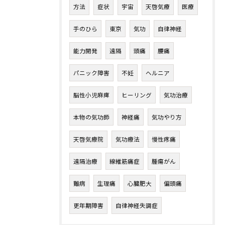
方法
症状
宇宙
天啓気療
医療
手のひら
東京
気功
自律神経
能力開発
遠隔
頭痛
腰痛
パニック障害
不妊
ヘルニア
脳性小児麻痺
ヒーリング
気功治療
本物の気功師
神経痛
気功やり方
天啓気療院
気功療法
慢性疼痛
遠隔治療
線維筋痛症
腫瘍がん
難病
生理痛
心臓肥大
偏頭痛
更年期障害
自律神経失調症