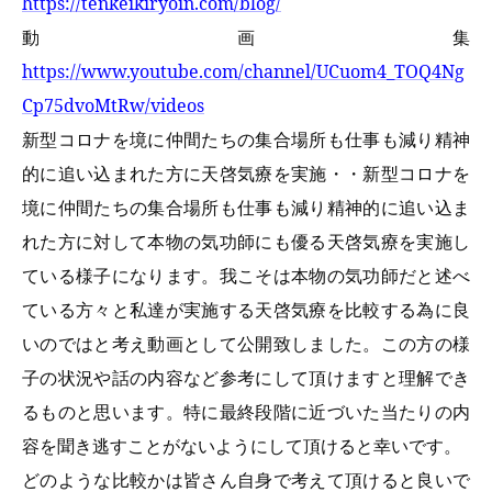
https://tenkeikiryoin.com/blog/
動画集
https://www.youtube.com/channel/UCuom4_TOQ4Ng
Cp75dvoMtRw/videos
新型コロナを境に仲間たちの集合場所も仕事も減り精神
的に追い込まれた方に天啓気療を実施・・新型コロナを
境に仲間たちの集合場所も仕事も減り精神的に追い込ま
れた方に対して本物の気功師にも優る天啓気療を実施し
ている様子になります。我こそは本物の気功師だと述べ
ている方々と私達が実施する天啓気療を比較する為に良
いのではと考え動画として公開致しました。この方の様
子の状況や話の内容など参考にして頂けますと理解でき
るものと思います。特に最終段階に近づいた当たりの内
容を聞き逃すことがないようにして頂けると幸いです。
どのような比較かは皆さん自身で考えて頂けると良いで