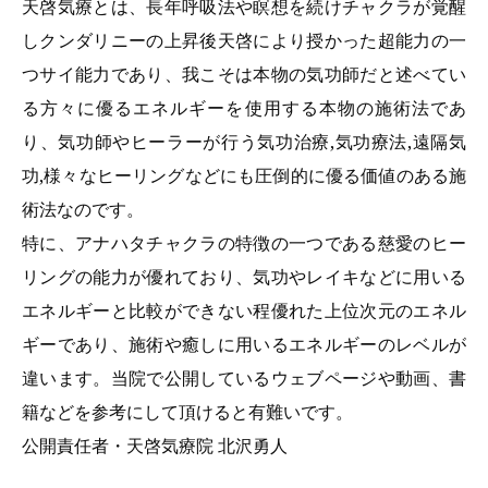
天啓気療とは、長年呼吸法や瞑想を続けチャクラが覚醒
しクンダリニーの上昇後天啓により授かった超能力の一
つサイ能力であり、我こそは本物の気功師だと述べてい
る方々に優るエネルギーを使用する本物の施術法であ
り、気功師やヒーラーが行う気功治療,気功療法,遠隔気
功,様々なヒーリングなどにも圧倒的に優る価値のある施
術法なのです。
特に、アナハタチャクラの特徴の一つである慈愛のヒー
リングの能力が優れており、気功やレイキなどに用いる
エネルギーと比較ができない程優れた上位次元のエネル
ギーであり、施術や癒しに用いるエネルギーのレベルが
違います。当院で公開しているウェブページや動画、書
籍などを参考にして頂けると有難いです。
公開責任者・天啓気療院 北沢勇人