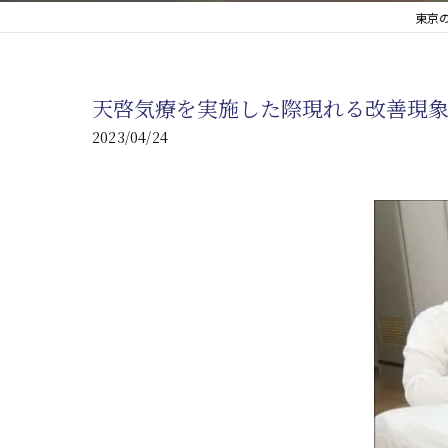
東京
心臓の疾患
心臓疾患の改善を目指す
天啓気療を実施した際現れる改善現
腎臓の疾患
2023/04/24
腎臓は老廃物の排出を促