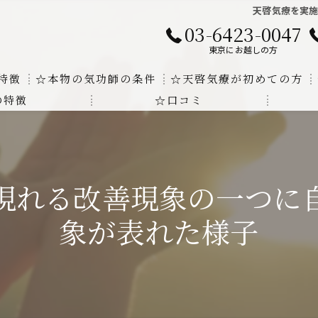
天啓気療を実
03-6423-0047
東京にお越しの方
特徴
☆本物の気功師の条件
☆天啓気療が初めての方
の特徴
☆口コミ
に対する回答
クンダリニーの上昇でチャクラの覚醒
する書籍
より奇跡的な寛解
現れる改善現象の一つに
にも優るサイ能力の凄さ
象が表れた様子
法と天啓気療の違い
覚醒サイ能力
解明及び緩解法