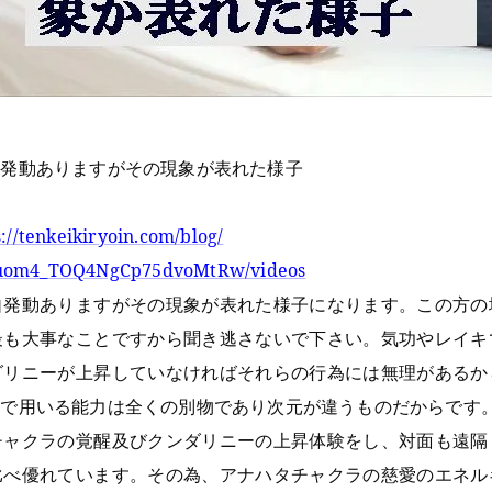
自発動ありますがその現象が表れた様子
s://tenkeikiryoin.com/blog/
UCuom4_TOQ4NgCp75dvoMtRw/videos
自発動ありますがその現象が表れた様子になります。この方の
最も大事なことですから聞き逃さないで下さい。気功やレイキ
ダリニーが上昇していなければそれらの行為には無理があるか
キで用いる能力は全くの別物であり次元が違うものだからです
チャクラの覚醒及びクンダリニーの上昇体験をし、対面も遠隔
比べ優れています。その為、アナハタチャクラの慈愛のエネル