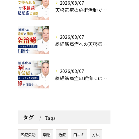
2026/08/07
天啓気療の施術活動で得られる効果や体験談と好転反応の実際
2026/08/07
線維筋痛症への天啓気療の施術で完全治癒クンダリニーチャクラ覚醒で目指す
2026/08/07
線維筋痛症の難病には天啓気療とクンダリニーやチャクラ覚醒で寛解を目指す
タグ
Tags
医療気功
瞑想
治療
口コミ
方法