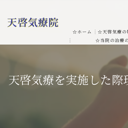
☆ホーム
☆天啓気療の
☆当院の治療
お客様の質問
線維筋痛症
天啓気療に関
線維筋痛症が天啓気療に
天啓気療を実施した際
本物の気功師
難病の疾患
気功治療や療
難病治療に革命チャクラ
肝臓の疾患
肝臓疾患の原因と症状を