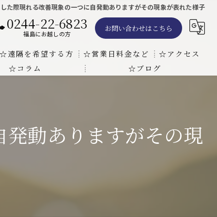
施した際現れる改善現象の一つに自発動ありますがその現象が表れた様子
0244-22-6823
お問い合わせはこちら
福島にお越しの方
☆遠隔を希望する方
☆営業日料金など
☆アクセス
☆コラム
☆ブログ
遠隔気功ヒーリングで難病の克服の方法と効果
東京での瞑想気功教室の開催について
天啓気療院 東京店
天啓気療院 福島店
自発動ありますがその現