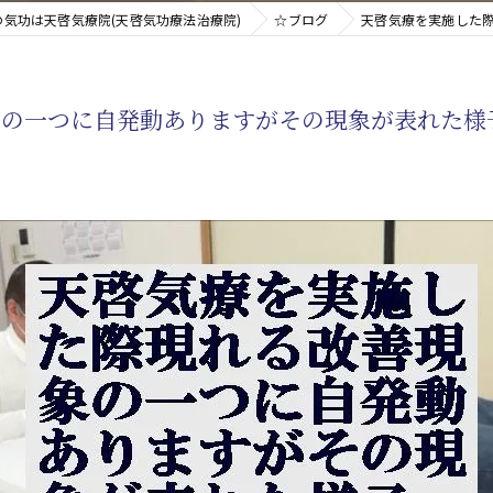
の気功は天啓気療院(天啓気功療法治療院)
☆ブログ
天啓気療を実施した
新たなアプローチ
象の一つに自発動ありますがその現象が表れた様
す重要な臓器