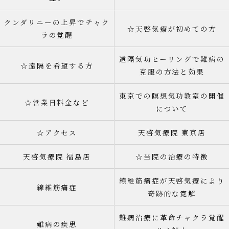
クンダリニーの上昇でチャク
☆天啓気療が初めての方
ラの覚醒
遠隔気功ヒーリングで難病の
☆遠隔を希望する方
克服の方法と効果
東京での瞑想気功教室の開催
☆営業日料金など
について
☆アクセス
天啓気療院 東京店
天啓気療院 福島店
☆当院の治療の特徴
線維筋痛症が天啓気療により
線維筋痛症
奇跡的な寛解
難病治療に革命チャクラ覚醒
難病の疾患