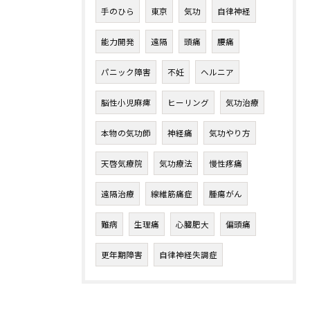
手のひら
東京
気功
自律神経
能力開発
遠隔
頭痛
腰痛
パニック障害
不妊
ヘルニア
脳性小児麻痺
ヒーリング
気功治療
本物の気功師
神経痛
気功やり方
天啓気療院
気功療法
慢性疼痛
遠隔治療
線維筋痛症
腫瘍がん
難病
生理痛
心臓肥大
偏頭痛
更年期障害
自律神経失調症