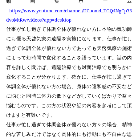
動画集ホーム
https://www.youtube.com/channel/UCuom4_TOQ4NgCp75
dvoMtRw/videos?app=desktop
仕事が忙し過ぎて体調全体が優れない方に本物の気功師
にも優る天啓気療の遠隔を実施になります
。
仕事が忙し
過ぎて体調全体が優れない方
であっても天啓気療の施術
によって短時間で変化することを語っています。話の内
容を詳しく聞けば、遠隔治療でも対面治療でも明らかに
変化することが分かります。確かに、
仕事が忙し過ぎて
体調全体が優れない方
の場合、身体の違和感の不安など
に悩むと同時に体力の低下などがしていくばかりで益々
悩むものです。この方の状況や話の内容を参考にして頂
けますと有難いです。
仕事が忙し過ぎて体調全体が優れない方
々の場合、精神
的な苦しみだけではなく肉体的にも行動にも不自由な思