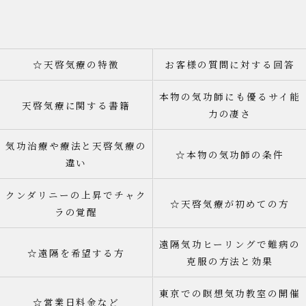
☆天啓気療の特徴
お客様の質問に対する回答
本物の気功師にも優るサイ能
天啓気療に関する書籍
力の凄さ
気功治療や療法と天啓気療の
☆本物の気功師の条件
違い
クンダリニーの上昇でチャク
☆天啓気療が初めての方
ラの覚醒
遠隔気功ヒーリングで難病の
☆遠隔を希望する方
克服の方法と効果
東京での瞑想気功教室の開催
☆営業日料金など