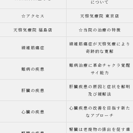
について
☆アクセス
天啓気療院 東京店
天啓気療院 福島店
☆当院の治療の特徴
線維筋痛症が天啓気療により
線維筋痛症
奇跡的な寛解
難病治療に革命チャクラ覚醒
難病の疾患
サイ能力
肝臓疾患の原因と症状を解明
肝臓の疾患
及び緩解法
心臓疾患の改善を目指す新た
心臓の疾患
なアプローチ
腎臓は老廃物の排出を促す重
腎臓の疾患