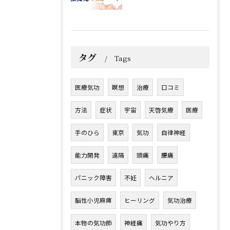
タグ
Tags
医療気功
瞑想
治療
口コミ
方法
症状
宇宙
天啓気療
医療
手のひら
東京
気功
自律神経
能力開発
遠隔
頭痛
腰痛
パニック障害
不妊
ヘルニア
脳性小児麻痺
ヒーリング
気功治療
本物の気功師
神経痛
気功やり方