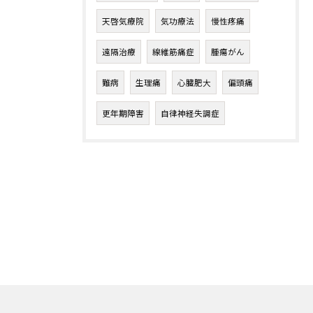
天啓気療院
気功療法
慢性疼痛
遠隔治療
線維筋痛症
腫瘍がん
難病
生理痛
心臓肥大
偏頭痛
更年期障害
自律神経失調症