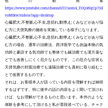
他の動画集
https://www.youtube.com/channel/UCuom4_TOQ4NgCp75d
voMtRw/videos?app=desktop
心臓肥大,不整脈,心不全,息切れ,動悸,むくみなどがあり悩
む方に天啓気療の施術を実施している様子になります。
心臓肥大,不整脈,心不全,息切れ,動悸,むくみなどがあり悩
む方の場合、通常の治療法、西洋医学でも勿論本物の気
功師と豪語する気功師でも整体でも鍼治療でも漢方薬な
どでも改善しにくく厄介なものです。この厄介な症状も
天啓気療の対面治療でも遠隔治療でも真剣に取り組むこ
とで改善するものです。
それは、お客様本人が語っている内容を理解すれば納得
するはずです。特に後半の話の内容をよく聞いて頂けれ
けば、なお理解ができるものと思います。本件のような
体験を参考にして頂けると私が普段述べている、チャク