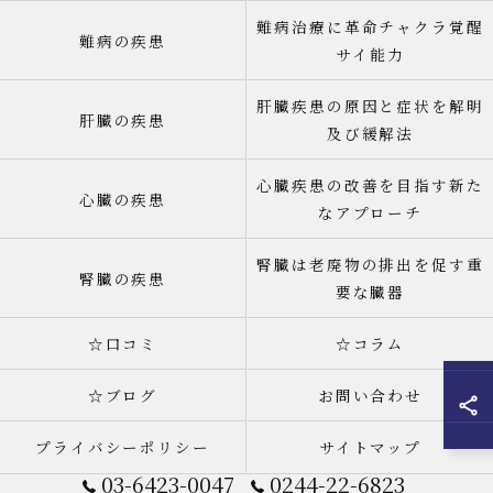
難病治療に革命チャクラ覚醒
難病の疾患
サイ能力
肝臓疾患の原因と症状を解明
肝臓の疾患
及び緩解法
心臓疾患の改善を目指す新た
心臓の疾患
なアプローチ
腎臓は老廃物の排出を促す重
腎臓の疾患
要な臓器
☆口コミ
☆コラム
☆ブログ
お問い合わせ
プライバシーポリシー
サイトマップ
03-6423-0047
0244-22-6823