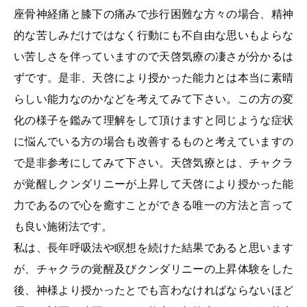
座骨神経痛と膝下の痛みで歩行困難な方々の場合、精神
的な苦しみだけではなく行動にも不自由な思いもよらな
い苦しさを伴っていますので天啓気療の凄さが分かるは
ずです。是非、天啓により授かった能力とは本当に素晴
らしい能力なのかなどを考えてみて下さい。この方の変
化の様子を鑑みて理解をして頂けますと同じような症状
に悩んでいる方の場合も改善するものと考えていますの
で是非参考にしてみて下さい。天啓気療とは、チャクラ
が覚醒しクンダリニーが上昇して天啓により授かった能
力であるので心を癒すことができる唯一の方法と言って
も良い施術法です。
私は、長年呼吸法や瞑想を続けた結果であると思います
が、チャクラの覚醒及びクンダリニーの上昇体験をした
後、神様より授かったとでも言わなければならないほど