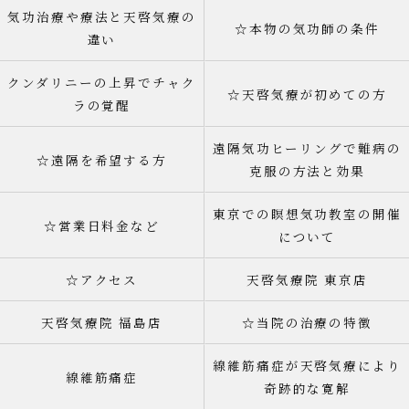
気功治療や療法と天啓気療の
☆本物の気功師の条件
違い
クンダリニーの上昇でチャク
☆天啓気療が初めての方
ラの覚醒
遠隔気功ヒーリングで難病の
☆遠隔を希望する方
克服の方法と効果
東京での瞑想気功教室の開催
☆営業日料金など
について
☆アクセス
天啓気療院 東京店
天啓気療院 福島店
☆当院の治療の特徴
線維筋痛症が天啓気療により
線維筋痛症
奇跡的な寛解