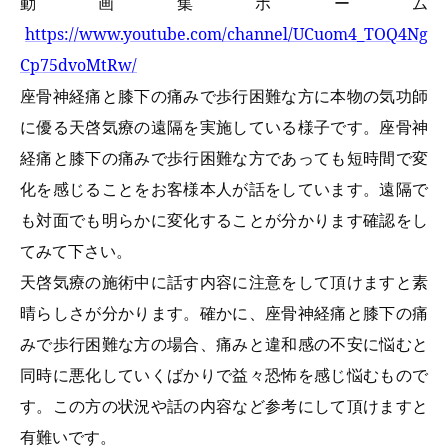
動画集ホーム
https://www.youtube.com/channel/UCuom4_TOQ4Ng
Cp75dvoMtRw/
座骨神経痛と膝下の痛みで歩行困難な方に本物の気功師
に優る天啓気療の遠隔を実施している様子です。座骨神
経痛と膝下の痛みで歩行困難な方であっても短時間で変
化を感じることをお客様本人が話をしています。遠隔で
も対面でも明らかに変化することが分かります確認をし
てみて下さい。
天啓気療の施術中に話す内容に注意をして頂けますと素
晴らしさが分かります。確かに、座骨神経痛と膝下の痛
みで歩行困難な方の場合、痛みと違和感の不安に悩むと
同時に悪化していくばかりで益々恐怖を感じ悩むもので
す。この方の状況や話の内容など参考にして頂けますと
有難いです。