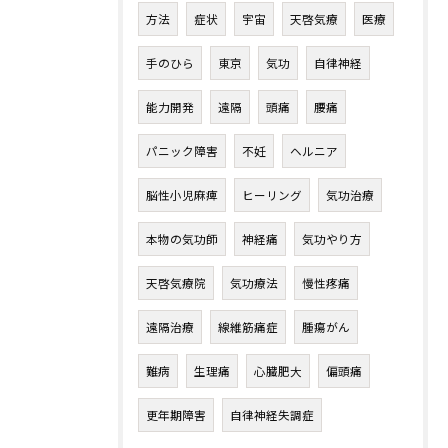
方法
症状
宇宙
天啓気療
医療
手のひら
東京
気功
自律神経
能力開発
遠隔
頭痛
腰痛
パニック障害
不妊
ヘルニア
脳性小児麻痺
ヒーリング
気功治療
本物の気功師
神経痛
気功やり方
天啓気療院
気功療法
慢性疼痛
遠隔治療
線維筋痛症
腫瘍がん
難病
生理痛
心臓肥大
偏頭痛
更年期障害
自律神経失調症