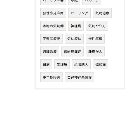
パニック障害
不妊
ヘルニア
脳性小児麻痺
ヒーリング
気功治療
本物の気功師
神経痛
気功やり方
天啓気療院
気功療法
慢性疼痛
遠隔治療
線維筋痛症
腫瘍がん
難病
生理痛
心臓肥大
偏頭痛
更年期障害
自律神経失調症