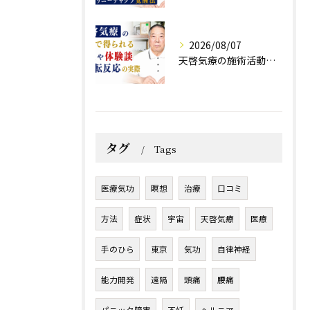
2026/08/07
天啓気療の施術活動で得られる効果や体験談と好転反応の実際
タグ
Tags
医療気功
瞑想
治療
口コミ
方法
症状
宇宙
天啓気療
医療
手のひら
東京
気功
自律神経
能力開発
遠隔
頭痛
腰痛