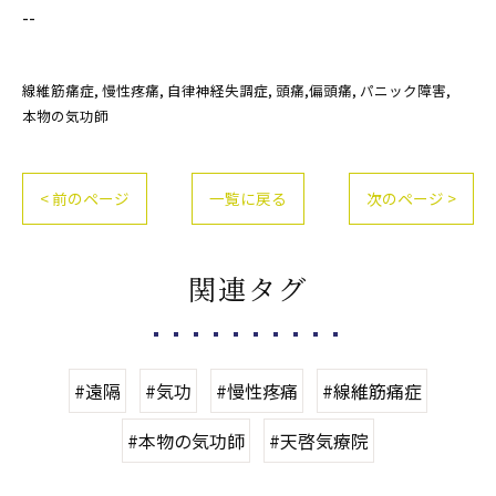
--
線維筋痛症
慢性疼痛
自律神経失調症
頭痛,偏頭痛
パニック障害
本物の気功師
< 前のページ
一覧に戻る
次のページ >
関連タグ
#遠隔
#気功
#慢性疼痛
#線維筋痛症
#本物の気功師
#天啓気療院