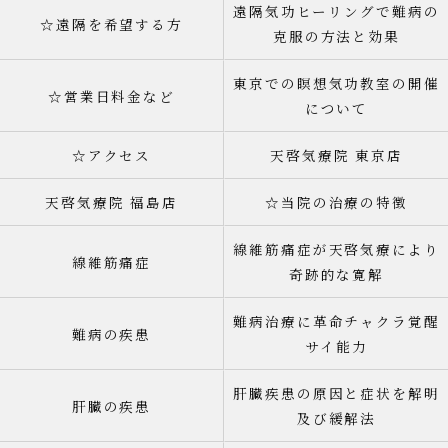
遠隔気功ヒーリングで難病の
☆遠隔を希望する方
克服の方法と効果
東京での瞑想気功教室の開催
☆営業日料金など
について
☆アクセス
天啓気療院 東京店
天啓気療院 福島店
☆当院の治療の特徴
線維筋痛症が天啓気療により
線維筋痛症
奇跡的な寛解
難病治療に革命チャクラ覚醒
難病の疾患
サイ能力
肝臓疾患の原因と症状を解明
肝臓の疾患
及び緩解法