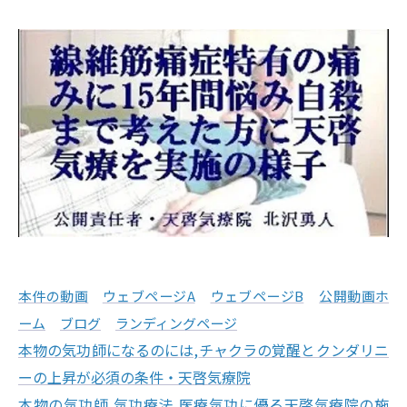
本件の動画
ウェブページA
ウェブページB
公開動画ホ
ーム
ブログ
ランディングページ
本物の気功師になるのには
,
チャクラの覚醒とクンダリニ
ーの上昇が必須の条件・天啓気療院
本物の気功師,気功療法,医療気功に優る天啓気療院の施