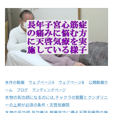
本件の動画
ウェブページA
ウェブページB
公開動画ホ
ーム
ブログ
ランディングページ
本物の気功師になるのには
,
チャクラの覚醒とクンダリニ
ーの上昇が必須の条件・天啓気療院
本物の気功師,気功療法,医療気功に優る天啓気療院の施