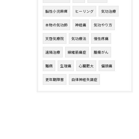
脳性小児麻痺
ヒーリング
気功治療
本物の気功師
神経痛
気功やり方
天啓気療院
気功療法
慢性疼痛
遠隔治療
線維筋痛症
腫瘍がん
難病
生理痛
心臓肥大
偏頭痛
更年期障害
自律神経失調症