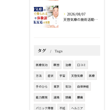
2026/08/07
天啓気療の施術活動で得られる効果や体験談と好転反応の実際
タグ
Tags
医療気功
瞑想
治療
口コミ
方法
症状
宇宙
天啓気療
医療
手のひら
東京
気功
自律神経
能力開発
遠隔
頭痛
腰痛
パニック障害
不妊
ヘルニア