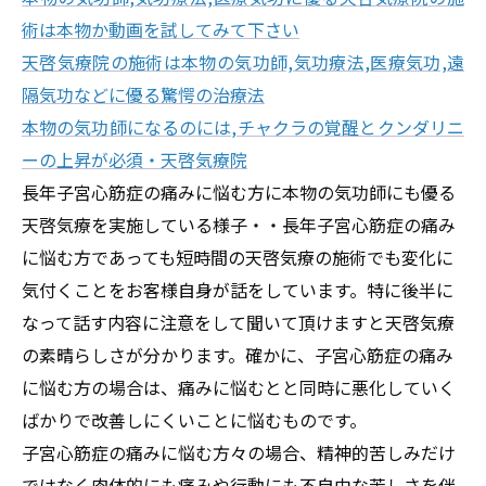
術は本物か動画を試してみて下さい
天啓気療院の施術は本物の気功師,気功療法,医療気功,遠
隔気功などに優る驚愕の治療法
本物の気功師になるのには,チャクラの覚醒とクンダリニ
ーの上昇が必須・天啓気療院
長年子宮心筋症の痛みに悩む方に本物の気功師にも優る
天啓気療を実施している様子・・長年子宮心筋症の痛み
に悩む方
であっても短時間の天啓気療の施術でも変化に
気付くことをお客様自身が話をしています。特に後半に
なって話す内容に注意をして聞いて頂けますと天啓気療
の素晴らしさが分かります。確かに、
子宮心筋症の痛み
に悩む方の場合は、痛みに悩むとと同時に悪化していく
ばかりで改善しにくいことに悩むものです。
子宮心筋症の痛みに悩む方
々の場合、精神的苦しみだけ
ではなく肉体的にも痛みや行動にも不自由な苦しさを伴