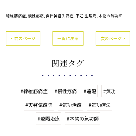
線維筋痛症
慢性疼痛
自律神経失調症
不妊,生理痛
本物の気功師
< 前のページ
一覧に戻る
次のページ >
関連タグ
#線維筋痛症
#慢性疼痛
#遠隔
#気功
#天啓気療院
#気功治療
#気功療法
#遠隔治療
#本物の気功師