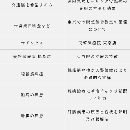
遠隔気功ヒーリングで難病の
☆遠隔を希望する方
克服の方法と効果
東京での瞑想気功教室の開催
☆営業日料金など
について
☆アクセス
天啓気療院 東京店
天啓気療院 福島店
☆当院の治療の特徴
線維筋痛症が天啓気療により
線維筋痛症
奇跡的な寛解
難病治療に革命チャクラ覚醒
難病の疾患
サイ能力
肝臓疾患の原因と症状を解明
肝臓の疾患
及び緩解法