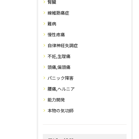
腎臓
線維筋痛症
難病
慢性疼痛
自律神経失調症
不妊,生理痛
頭痛,偏頭痛
パニック障害
腰痛,ヘルニア
能力開発
本物の気功師