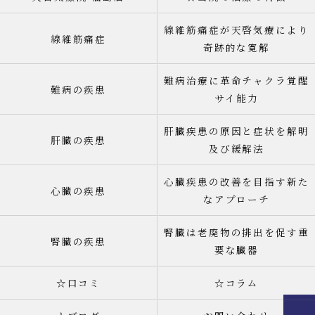
線維筋痛症が天啓気療により
線維筋痛症
奇跡的な寛解
難病治療に革命チャクラ覚醒
難病の疾患
サイ能力
肝臓疾患の原因と症状を解明
肝臓の疾患
及び緩解法
心臓疾患の改善を目指す新た
心臓の疾患
なアプローチ
腎臓は老廃物の排出を促す重
腎臓の疾患
要な臓器
☆口コミ
☆コラム