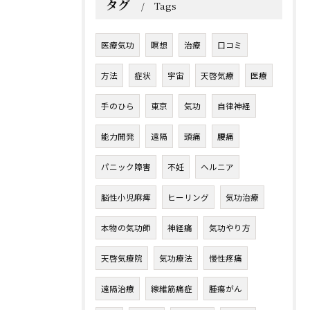
タグ
Tags
医療気功
瞑想
治療
口コミ
方法
症状
宇宙
天啓気療
医療
手のひら
東京
気功
自律神経
能力開発
遠隔
頭痛
腰痛
パニック障害
不妊
ヘルニア
脳性小児麻痺
ヒーリング
気功治療
本物の気功師
神経痛
気功やり方
天啓気療院
気功療法
慢性疼痛
遠隔治療
線維筋痛症
腫瘍がん