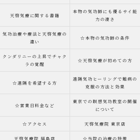
本物の気功師にも優るサイ能
天啓気療に関する書籍
力の凄さ
気功治療や療法と天啓気療の
☆本物の気功師の条件
違い
クンダリニーの上昇でチャク
☆天啓気療が初めての方
ラの覚醒
遠隔気功ヒーリングで難病の
☆遠隔を希望する方
克服の方法と効果
東京での瞑想気功教室の開催
☆営業日料金など
について
☆アクセス
天啓気療院 東京店
天啓気療院 福島店
☆当院の治療の特徴