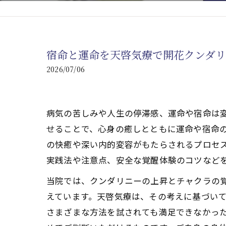
心臓の疾患
心臓疾患の改善を目指す
宿命と運命を天啓気療で開花クンダ
腎臓の疾患
2026/07/06
腎臓は老廃物の排出を促
病気の苦しみや人生の停滞感、運命や宿命は
せることで、心身の癒しとともに運命や宿命
の快癒や深い内的変容がもたらされるプロセ
実践法や注意点、安全な覚醒体験のコツなど
当院では、クンダリニーの上昇とチャクラの
えています。天啓気療は、その考えに基づい
さまざまな方法を試されても満足できなかっ