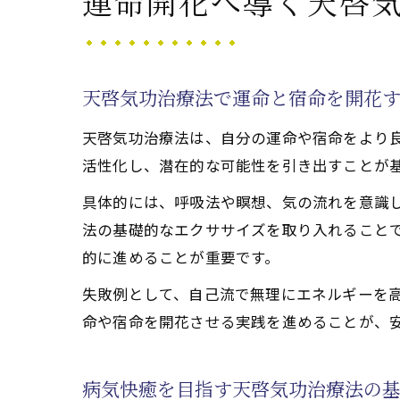
運命開花へ導く天啓
天啓気
天啓気
天啓気
天啓気功治療法で運命と宿命を開花
天啓気
天啓気功治療法は、自分の運命や宿命をより
運命と
活性化し、潜在的な可能性を引き出すことが
宿命を花開
具体的には、呼吸法や瞑想、気の流れを意識
天啓気
法の基礎的なエクササイズを取り入れること
宿命開
的に進めることが重要です。
天啓気
失敗例として、自己流で無理にエネルギーを
病気快
命や宿命を開花させる実践を進めることが、
天啓気
天啓気功治
病気快癒を目指す天啓気功治療法の
天啓気