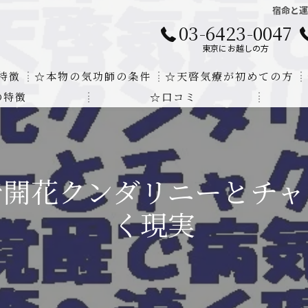
宿命と
03-6423-0047
東京にお越しの方
特徴
☆本物の気功師の条件
☆天啓気療が初めての方
の特徴
☆口コミ
に対する回答
クンダリニーの上昇でチャクラの覚醒
する書籍
より奇跡的な寛解
で開花クンダリニーとチャ
にも優るサイ能力の凄さ
く現実
法と天啓気療の違い
覚醒サイ能力
解明及び緩解法