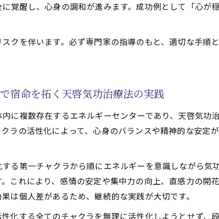
全に覚醒し、心身の調和が進みます。成功例として「心が
功治療や療法で活性化するチャクラ覚醒による人生の扉を
功治療や療法でのクンダリニー活性がもたらす新たな自分
リスクを伴います。必ず専門家の指導のもと、適切な手順
功治療法で未来を切り開くための実践ポイント
性で宿命を拓く天啓気功治療法の実践
体内に複数存在するエネルギーセンターであり、天啓気功
ャクラの活性化によって、心身のバランスや精神的な安定
化する第一チャクラから順にエネルギーを意識しながら気
す。これにより、感情の安定や集中力の向上、直感力の開
効果は個人差があるため、継続的な実践が大切です。
活性化する全てのチャクラを無理に活性化しようとせず、