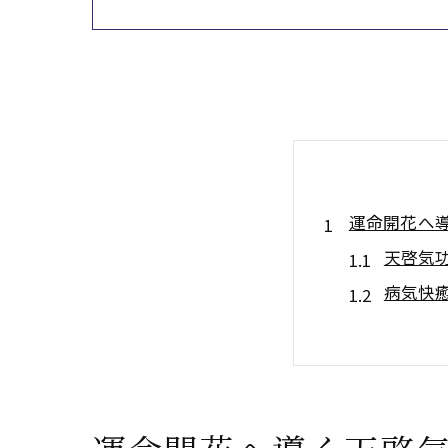
運命開花へ
天啓気
病気快
天啓気
天啓気
天啓気
天啓気功治