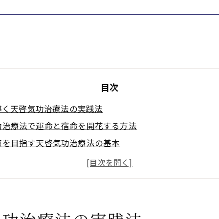
目次
導く天啓気功治療法の実践法
功治療法で運命と宿命を開花する方法
癒を目指す天啓気功治療法の基本
功治療や療法で活性化するクンダリニー覚醒を促す天啓気
功治療や療法でのチャクラ活性で宿命を拓く天啓気功治療
功治療法がもたらす運命開花の秘訣
療や療法で活性化するクンダリニー覚醒がもたらす病気快