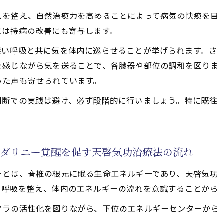
病気快癒をつなぐ心身バランスの整え方
スを整え、自然治癒力を高めることによって病気の快癒を
功治療や療法でのクンダリニー活性で心身の不調を癒す実
には持病の改善にも寄与します。
功治療や療法で活性化するチャクラ調整による心身バラン
深い呼吸と共に気を体内に巡らせることが挙げられます。
功治療法で宿命への一歩を踏み出す方法
を感じながら気を送ることで、各臓器や部位の調和を図り
った声も寄せられています。
療や療法で活性化するチャクラとクンダリニーによる運命
功治療法で体験する運命変容の実例
判断での実践は避け、必ず段階的に行いましょう。特に既
功治療や療法で活性化するクンダリニーとチャクラ覚醒の
癒と宿命開花を両立する変容体験
功治療や療法でのチャクラ活性化で人生がどう変わるのか
ンダリニー覚醒を促す天啓気功治療法の流れ
功治療法が導く自分自身の覚醒プロセス
ーとは、脊椎の根元に眠る生命エネルギーであり、天啓気
開く天啓気功治療法の魅力
で呼吸を整え、体内のエネルギーの流れを意識することか
功治療法が人生に与えるポジティブな変化
クラの活性化を図りながら、下位のエネルギーセンターか
花と病気快癒を同時に目指す魅力とは