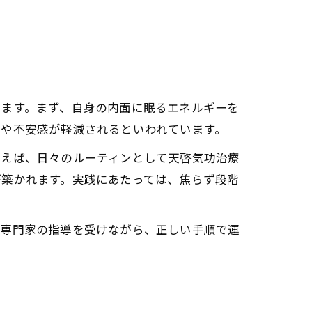
ニー覚醒体験
実感するプロセス
新たな可能性
化の効果
います。まず、自身の内面に眠るエネルギーを
ー覚醒の重要性
感や不安感が軽減されるといわれています。
例えば、日々のルーティンとして天啓気功治療
方法
が築かれます。実践にあたっては、焦らず段階
方と実践例
性の相乗効果
。専門家の指導を受けながら、正しい手順で運
クの実践法
ャクラ調整法