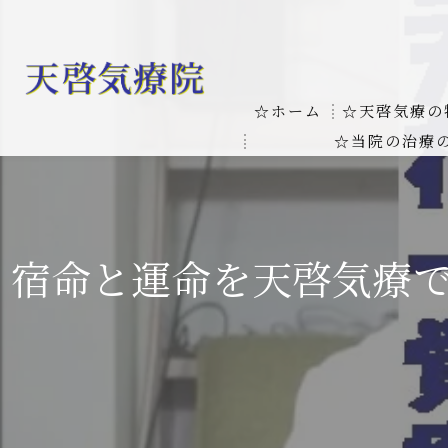
☆ホーム
☆天啓気療の
☆当院の治療
お客様の質問
線維筋痛症
天啓気療に関
線維筋痛症が天啓気療に
宿命と運命を天啓気療
本物の気功師
難病の疾患
気功治療や療
難病治療に革命チャクラ
肝臓の疾患
肝臓疾患の原因と症状を