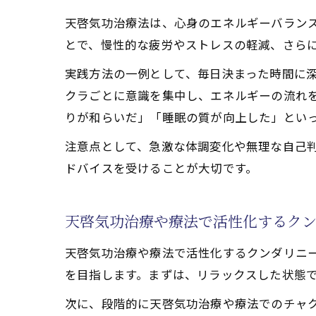
運命と
天啓気功治療法は、心身のエネルギーバラン
天啓気
とで、慢性的な疲労やストレスの軽減、さら
天啓気
実践方法の一例として、毎日決まった時間に
天啓気
クラごとに意識を集中し、エネルギーの流れ
りが和らいだ」「睡眠の質が向上した」とい
天啓気功治
天啓気
注意点として、急激な体調変化や無理な自己
天啓気
ドバイスを受けることが大切です。
病気快
天啓気
天啓気功治療や療法で活性化するク
天啓気
天啓気功治療や療法で活性化するクンダリニ
人生の扉を
を目指します。まずは、リラックスした状態
天啓気
次に、段階的に天啓気功治療や療法でのチャ
運命開