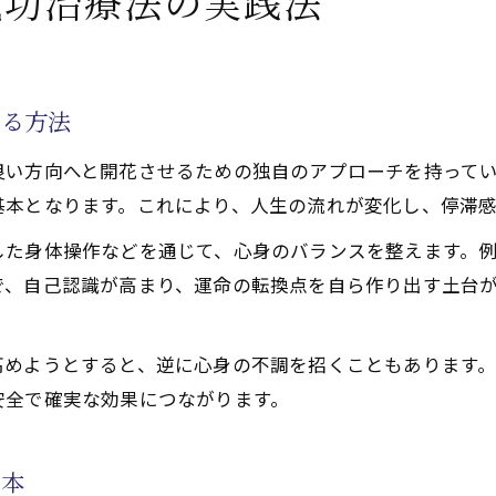
気功治療法の実践法
功治療法による天啓気功治療や療法で活性化するクンダリ
功治療や療法で活性化するクンダリニー上昇で病気快癒を
功治療や療法で活性化するチャクラと連動した病気快癒の
する方法
功治療法が導く天啓気功治療や療法でのクンダリニー活性
良い方向へと開花させるための独自のアプローチを持って
宿命を変える天啓気功治療や療法で活性化するクンダリニ
基本となります。これにより、人生の流れが変化し、停滞
かせる天啓気功治療や療法でのチャクラ活性化の手引き
した身体操作などを通じて、心身のバランスを整えます。
功治療法で天啓気功治療や療法でのチャクラを活性化する
で、自己認識が高まり、運命の転換点を自ら作り出す土台
花を促す天啓気功治療や療法で活性化するチャクラの整え
功治療や療法で活性化するクンダリニー覚醒とチャクラ活
高めようとすると、逆に心身の不調を招くこともあります
癒を支える天啓気功治療や療法で活性化するチャクラワー
安全で確実な効果につながります。
功治療法で宿命を開く天啓気功治療や療法で活性化するチ
療法で心身バランスを整える方法
基本
功治療法がもたらす心身調和の秘訣