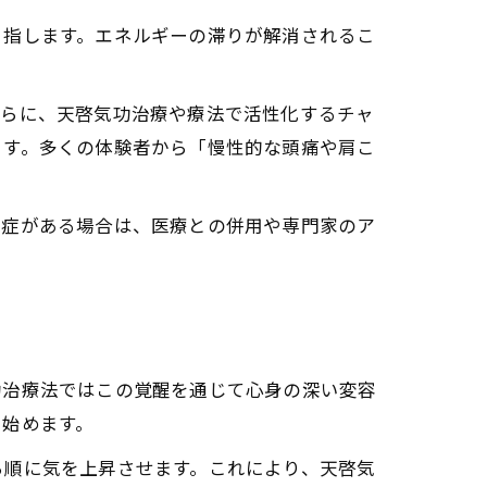
目指します。エネルギーの滞りが解消されるこ
践法
ス向上テクニック
さらに、天啓気功治療や療法で活性化するチャ
ます。多くの体験者から「慢性的な頭痛や肩こ
の変容体験
往症がある場合は、医療との併用や専門家のア
体感レポート
功治療法ではこの覚醒を通じて心身の深い変容
ら始めます。
ら順に気を上昇させます。これにより、天啓気