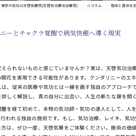
東京の気功は天啓気療院(天啓気功療法治療院)
☆コラム
宿命と運命を
新たなアプローチ
リニーとチャクラ覚醒で病気快癒へ導く現実
す重要な臓器
変えられないものと感じていませんか？実は、天啓気功治
の開花を実現できる可能性があります。クンダリニーのエ
スは、従来の医療や気功とは一線を画す独自のアプローチ
を詳しく解説し、真の自分に出会い、人生の新たな扉を開
覚醒を経て初めて、本物の気功師・気功の達人として、人
て行われる独自の施術です。もし、気功治療、レイキ、気功
た方は、ぜひ一度、天啓気療をご体験ください。施術の価