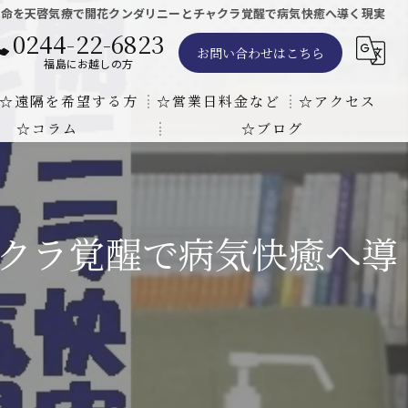
運命を天啓気療で開花クンダリニーとチャクラ覚醒で病気快癒へ導く現実
0244-22-6823
お問い合わせはこちら
福島にお越しの方
☆遠隔を希望する方
☆営業日料金など
☆アクセス
☆コラム
☆ブログ
遠隔気功ヒーリングで難病の克服の方法と効果
東京での瞑想気功教室の開催について
天啓気療院 東京店
天啓気療院 福島店
クラ覚醒で病気快癒へ導