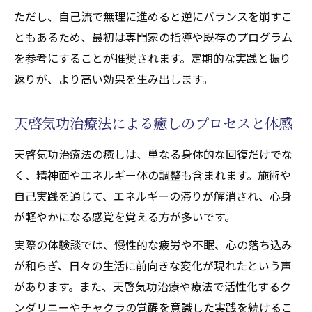
天啓気功治療法で心身の緊張を解放する方
ただし、自己流で無理に進めると逆にバランスを崩すこ
法
ともあるため、最初は専門家の指導や既存のプログラム
願望達成に役立つ天啓気功治療法の実践例
を参考にすることが推奨されます。定期的な実践と振り
天啓気功治療法で潜在意識を活性化するコ
返りが、より高い効果を生み出します。
ツ
天啓気功治療法による癒しのプロセスと体感
天啓気功治療法の癒しは、単なる身体的な回復だけでな
く、精神面やエネルギー体の調整も含まれます。施術や
自己実践を通じて、エネルギーの滞りが解消され、心身
が軽やかになる感覚を覚える方が多いです。
実際の体験談では、慢性的な疲労や不眠、心の落ち込み
が和らぎ、日々の生活に前向きな変化が現れたという声
があります。また、天啓気功治療や療法で活性化するク
ンダリニーやチャクラの覚醒を意識した実践を続けるこ