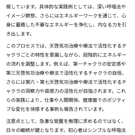
天啓気功治療や療法でのチャクラの活性化がも
視しています。具体的な実践例としては、深い呼吸法や
たらす成功への道筋
イメージ瞑想、さらにはエネルギーワークを通じて、心
天啓気功治療法で天啓気功治療や療法での
身に蓄積した不要なエネルギーを浄化し、内なる力を引
チャクラを活性化する方法
き出します。
天啓気功治療や療法で活性化するチャクラ
このプロセスでは、天啓気功治療や療法で活性化するチ
覚醒と天啓気功治療法の実践ポイント
ャクラごとの特性を意識しながら、段階的にエネルギー
成功を引き寄せる天啓気功治療や療法で活
の流れを調整します。例えば、第一チャクラの安定感や
性化するチャクラ活性化と天啓気功治療法
第三天啓気功治療や療法で活性化するチャクラの自信、
天啓気功治療法による天啓気功治療や療法
さらには第六・第七天啓気功治療や療法で活性化するチ
で活性化するチャクラバランス調整術
ャクラの洞察力や直感力の活性化が目指されます。これ
天啓気功治療や療法でのチャクラ活性化が
らの実践により、仕事や人間関係、健康面でのポジティ
自己成長に与える天啓気功治療法の効果
ブな変化を体感する事例も報告されています。
天啓気功治療法を通じた自己治癒力の高め方
注意点として、急激な覚醒を無理に求めるのではなく、
天啓気功治療法による自己治癒力強化の具
日々の継続が鍵となります。初心者はシンプルな呼吸法