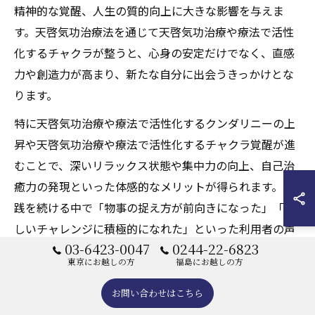
精神的な覚醒、人生の質的向上に大きな影響を与えま
す。天啓気功治療法を通じて天啓気功治療や療法で活性
化するチャクラが整うと、心身の安定だけでなく、直感
力や創造力が高まり、新たな自分に出会うきっかけとな
ります。
特に天啓気功治療や療法で活性化するクンダリニーの上
昇や天啓気功治療や療法で活性化するチャクラ覚醒が進
むことで、深いリラックス状態や集中力の向上、自己治
癒力の発現といった体感的なメリットが得られます。実
践を続ける中で「物事の捉え方が前向きになった」「新
しいチャレンジに積極的になれた」といった利用者の声
03-6423-0047
0244-22-6823
も少なくありません。
東京にお越しの方
福島にお越しの方
ただし、急激な変化や過度な期待は心身の負担となる場
お問い合わせはこちら
合があるため、無理のないペースで継続的に取り組むこ