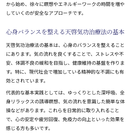
体的手順
から始め、徐々に瞑想やエネルギーワークの時間を増や
自己治癒力を高める天啓気功治療法の実践
していくのが安全なアプローチです。
実例
心身バランスを整える天啓気功治療法の基本
天啓気功治療法で心身の回復力を増すため
の習慣
天啓気功治療法の基本は、心身のバランスを整えること
エネルギー循環を促進する天啓気功治療法
にあります。気の流れを良くすることで、ストレスや不
の特徴
安、体調不良の緩和を目指し、健康維持の基盤を作りま
天啓気功治療法を続けて得られる長期的な
す。特に、現代社会で増加している精神的な不調にも有
恩恵
効とされています。
深いリラックスで願望実現が近づく理由
代表的な基本実践としては、ゆっくりとした深呼吸、全
天啓気功治療法で深いリラックスを得るコ
身リラックスの誘導瞑想、気の流れを意識した簡単な体
ツ
操などがあります。これらを日常的に取り入れること
リラックス状態が願望実現を促す天啓気功
で、心の安定や疲労回復、免疫力の向上といった効果を
治療法
感じる方も多いです。