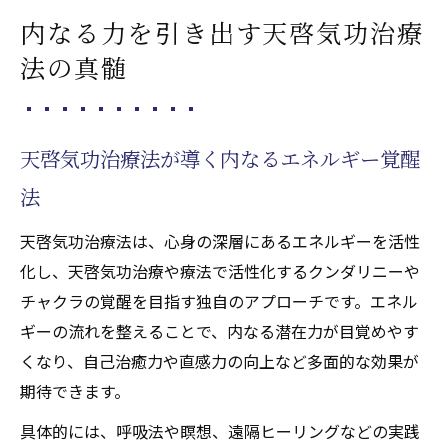
本
内なる力を引き出す天啓気功治療
天啓気功治療法による癒しのプロセスと体
法の真髄
感
天啓気功治療法の精神安定への貢献とその
実例
天啓気功治療法が導く内なるエネルギー覚醒
天啓気功治療や療法で活性化するクンダリニー
法
覚醒で開運成就を実感する方法
天啓気功治療法と天啓気功治療や療法で活
天啓気功治療法は、心身の深層にあるエネルギーを活性
性化するクンダリニー覚醒の相乗効果
化し、天啓気功治療や療法で活性化するクンダリニーや
天啓気功治療や療法で活性化するクンダリ
チャクラの覚醒を目指す独自のアプローチです。エネル
ニー覚醒体験と天啓気功治療法の関係
ギーの流れを整えることで、内なる潜在力が目覚めやす
開運成就を促す天啓気功治療や療法で活性
くなり、自己治癒力や直感力の向上など多面的な効果が
化するクンダリニー覚醒の実践ポイント
期待できます。
天啓気功治療法でクンダリニーを天啓気功
具体的には、呼吸法や瞑想、遠隔ヒーリングなどの実践