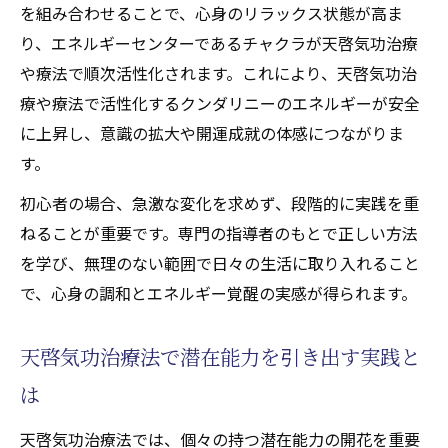
治療や療法で安全に活性化
を組み合わせることで、心身のリラックス状態が高ま
天啓気功治療や療法で活性化するクンダリ
り、エネルギーセンターであるチャクラが天啓気功治療
ニー覚醒が人生に与える変化と天啓気功治
や療法で順次活性化されます。これにより、天啓気功治
療法
療や療法で活性化するクンダリニーのエネルギーが安全
病気快癒へ導くエネルギーワークの新常識
に上昇し、意識の拡大や開運成就の体感につながりま
す。
天啓気功治療法で心身の不調を癒す最新ア
プローチ
初心者の場合、急激な変化を求めず、段階的に実践を重
病気快癒に役立つ天啓気功治療法の活用法
ねることが重要です。専門の指導者のもとで正しい方法
解説
を学び、無理のない範囲で日々の生活に取り入れること
で、心身の調和とエネルギー覚醒の実感が得られます。
エネルギーワークによる快癒体験と天啓気
功治療法
天啓気功治療法で潜在能力を引き出す実践と
天啓気功治療法が病気改善に効果的な理由
天啓気功治療法で自己治癒力を高める具体
は
策
天啓気功治療法では、個々の持つ潜在能力の開花を重要